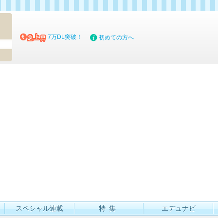
マイブッ
7万DL突破！
初めての方へ
スペシャル連載
特集
エデュナビ