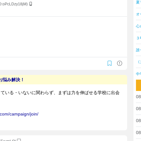
夏
ID:oPcLDzy18jM)
オ
心
３
誰
《
中
08
08
08
08