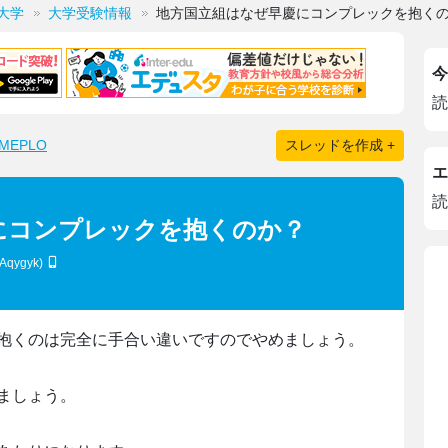
大学
大学受験情報
地方国立組はなぜ早慶にコンプレックを抱く
今
読
EPLO
スレッドを作成 +
エ
読
にコンプレックを抱くのか？
IAqygyk)
抱くのは完全に手合い違いですのでやめましょう。
ましょう。