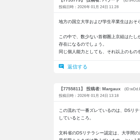
【7755779】 投稿者: バラード
(ID:tHU
投稿日時：2026年 01月 24日 11:28
地方の国立大学および学生卒業生はおそ
この中で、数少ない首都圏上京組はたし
存在になるのでしょう。
同じ個人能力としても、それ以上のもの
返信する
【7755811】 投稿者: Margaux
(ID:wDd
投稿日時：2026年 01月 24日 13:18
この流れで一番ズレているのは、DSリ
しているところ。
文科省のDSリテラシー認定は、大学間