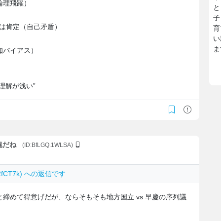
論理飛躍）
と
子
”は肯定（自己矛盾）
育
）
い
ま
知バイアス）
理解が浅い”
塊だね
(ID:BfLGQ.1WLSA)
.P2fCT7k) への返信です
締めて得意げだが、ならそもそも地方国立 vs 早慶の序列議