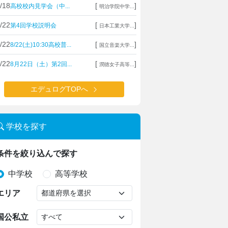
/18
[
]
高校校内見学会（中...
明治学院中学...
/22
[
]
第4回学校説明会
日本工業大学...
/22
[
]
8/22(土)10:30高校普...
国立音楽大学...
/22
[
]
8月22日（土）第2回...
潤徳女子高等...
エデュログTOPへ
学校を探す
条件を絞り込んで探す
中学校
高等学校
エリア
国公私立