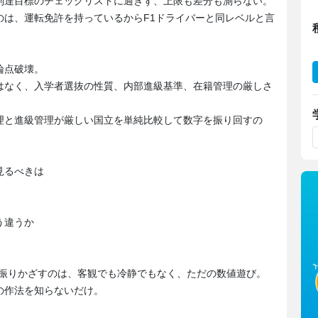
到達目標のチェックリストに過ぎず、上限も差分も測らない。
のは、運転免許を持っているからF1ドライバーと同レベルと言
論点破壊。
はなく、入学者選抜の性質、内部進級基準、在籍管理の厳しさ
理と進級管理が厳しい国立を単純比較して数字を振り回すの
見るべきは
う違うか
を振りかざすのは、客観でも冷静でもなく、ただの数値遊び。
の作法を知らないだけ。