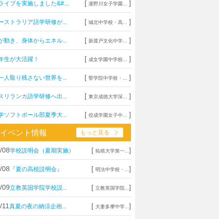
[
]
ライブを実施しました&#...
瀧野川女子学園...
[
]
ーストラリア語学研修が...
城北中学校・高...
[
]
が動き、身体からエネル...
新渡戸文化中学...
[
]
年生が大活躍！
成女学園中学校...
[
]
一人取り残さない世界を...
聖学院中学校・...
[
]
スリランカ語学研修へ出...
東京成徳大学深...
[
]
学ソフトボール部夏季大...
佼成学園女子中...
イベント情報
もっと見る
/08
[
]
学校説明会（夏期実施）
拓殖大学第一...
/08
[
]
『夏の高校説明会』
明法中学校・...
/09
[
]
立教英国学院学校説...
立教英国学院...
/11
[
]
真夏の夜の納涼企画...
大妻多摩中学...