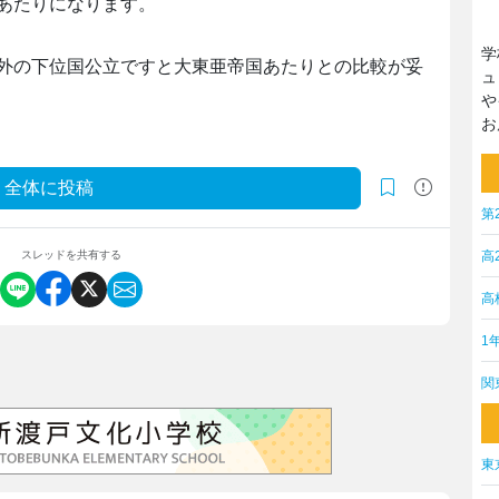
Hあたりになります。
学
外の下位国公立ですと大東亜帝国あたりとの比較が妥
ュ
や
お
全体に投稿
第
高
スレッドを共有する
高
1
関
東