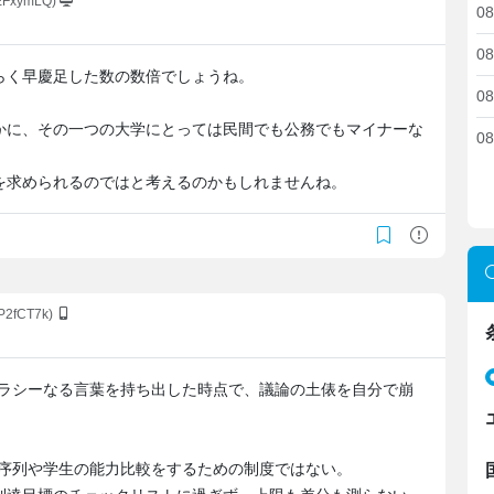
1EFxymLQ)
08
08
らく早慶足した数の数倍でしょうね。
08
かに、その一つの大学にとっては民間でも公務でもマイナーな
08
を求められるのではと考えるのかもしれませんね。
.P2fCT7k)
テラシーなる言葉を持ち出した時点で、議論の土俵を自分で崩
の序列や学生の能力比較をするための制度ではない。