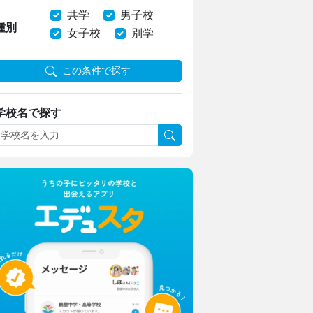
共学
男子校
種別
女子校
別学
この条件で探す
学校名で探す