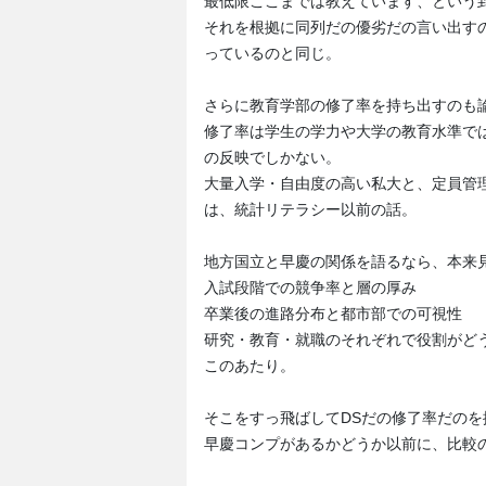
最低限ここまでは教えています、という
それを根拠に同列だの優劣だの言い出す
っているのと同じ。
さらに教育学部の修了率を持ち出すのも
修了率は学生の学力や大学の教育水準で
の反映でしかない。
大量入学・自由度の高い私大と、定員管
は、統計リテラシー以前の話。
地方国立と早慶の関係を語るなら、本来
入試段階での競争率と層の厚み
卒業後の進路分布と都市部での可視性
研究・教育・就職のそれぞれで役割がど
このあたり。
そこをすっ飛ばしてDSだの修了率だの
早慶コンプがあるかどうか以前に、比較