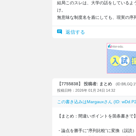
結局このスレは、大学の話をしているよ
け。
無意味な制度名を盾にしても、現実の序
返信する
【7755838】 投稿者: まとめ
(ID:BfLGQ.
投稿日時：2026年 01月 24日 14:32
この書き込みは
Margaux
さん (ID: wDd
【まとめ：間違いポイントを箇条書きで
・論点を勝手に“序列比較”に変換（誤読