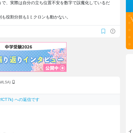
うで、実際は自分の立ち位置不安を数字で誤魔化しているだ
列も役割分担も1ミクロンも動かない。
1WLSA)
.P2fCT7k) への返信です
】
）
イ