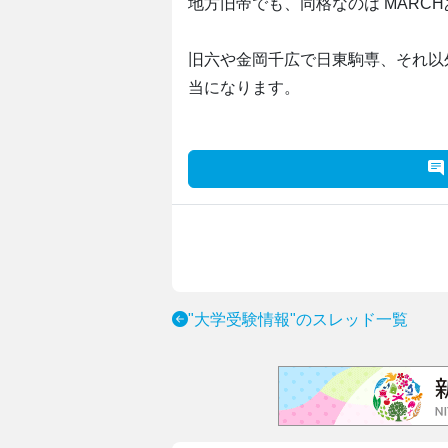
地方旧帝でも、同格なのは MARC
旧六や金岡千広で日東駒専、それ以
当になります。
"大学受験情報"のスレッド一覧