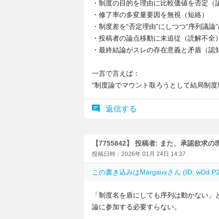
・制度の目的を理由に比較価値を否定（
・修了率の多変量要因を無視（短絡）
・制度差を“否定理由”にしつつ“序列議論
・投稿者の論点移動に未追従（読解不全
・最終結論がスレの存在意義と矛盾（認
一言で言えば：
“制度論でマウント取ろうとして結局制度
返信する
【7755842】 投稿者: また、承認欲求の
投稿日時：2026年 01月 24日 14:37
この書き込みは
Margaux
さん (ID: wDd
「制度名を盾にしても序列は動かない」と
論に参加する必要すらない。