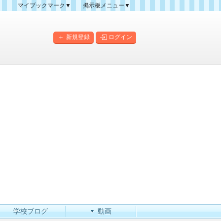
マイブックマーク▼
掲示板メニュー▼
クマーク一覧
掲示板の使い方
掲示板マップ
新規登録
ログイン
人気スレッドランキング
新規スレッド一覧
新着書き込み一覧
このカテゴリにスレッドを
作成
学校ブログ
動画