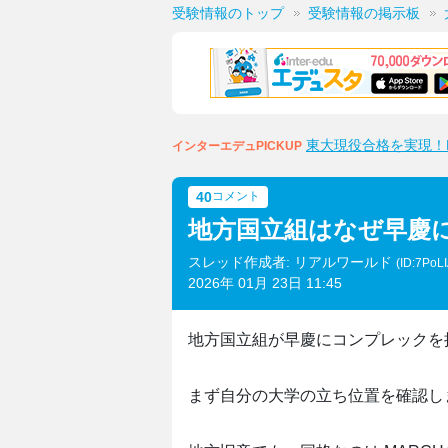
受験情報のトップ
受験情報の掲示板
東大現役合格を実現！M
インターエデュPICKUP
40
コメント
地方国立組はなぜ早慶
スレッド作成者: リアルワールド
(ID:7PoL
2026年 01月 23日 11:45
地方国立組が早慶にコンプレックを
まず自分の大学の立ち位置を確認し