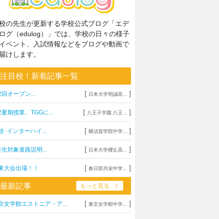
校の先生が更新する学校公式ブログ「エデ
ログ（edulog）」では、学校の日々の様子
イベント、入試情報などをブログや動画で
届けします。
注目校！新着記事一覧
[
]
2回オープン...
日本大学明誠高...
[
]
2夏期授業、TGGに...
八王子学園 八王...
[
]
校･インターハイ...
横須賀学院中学...
[
]
年生対象進路説明...
日本大学櫻丘高...
[
]
東大会出場！！
春日部共栄中学...
最新記事
もっと見る
[
]
京女学館エストニア・ア...
東京女学館中学...