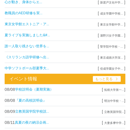
[
]
心が動き、身体からエ...
新渡戸文化中学...
[
]
教職員のAED研修を実...
成女学園中学校...
[
]
東京女学館エストニア・ア...
東京女学館中学...
[
]
夏ライブを実施しました&#...
瀧野川女子学園...
[
]
誰一人取り残さない世界を...
聖学院中学校・...
[
]
《スリランカ語学研修へ出...
東京成徳大学深...
[
]
中学ソフトボール部夏季大...
佼成学園女子中...
イベント情報
もっと見る
08/08
[
]
学校説明会（夏期実施）
拓殖大学第一...
08/08
[
]
『夏の高校説明会』
明法中学校・...
08/09
[
]
立教英国学院学校説...
立教英国学院...
08/11
[
]
真夏の夜の納涼企画...
大妻多摩中学...