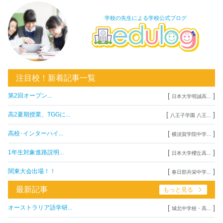
学校の先生による学校公式ブログ
注目校！新着記事一覧
[
]
第2回オープン...
日本大学明誠高...
[
]
高2夏期授業、TGGに...
八王子学園 八王...
[
]
高校･インターハイ...
横須賀学院中学...
[
]
1年生対象進路説明...
日本大学櫻丘高...
[
]
関東大会出場！！
春日部共栄中学...
最新記事
もっと見る
[
]
オーストラリア語学研...
城北中学校・高...