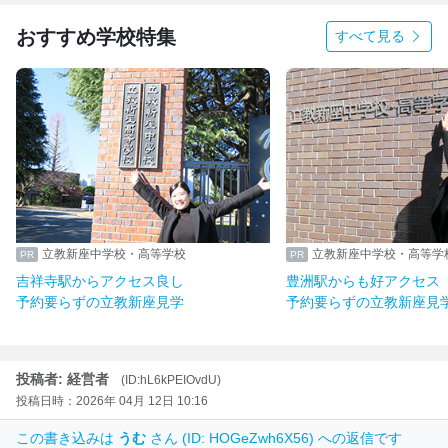
おすすめ学校特集
すべて見る
立教新座中学校・高等学校
立教新座中学校・高等学
吉祥寺駅からアクセス良し
豊洲駅からも好アクセス
予約要らずの立教新座見学
予約要らずの立教新座見
投稿者: 経営者
(ID:hL6kPEIOvdU)
投稿日時：2026年 04月 12日 10:16
この書き込みは
うむ
さん (ID: HOGeZwh6X56) への返信です