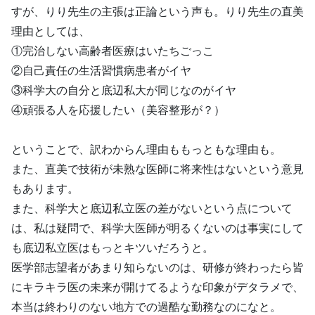
すが、りり先生の主張は正論という声も。りり先生の直美
理由としては、
①完治しない高齢者医療はいたちごっこ
②自己責任の生活習慣病患者がイヤ
③科学大の自分と底辺私大が同じなのがイヤ
④頑張る人を応援したい（美容整形が？）
ということで、訳わからん理由ももっともな理由も。
また、直美で技術が未熟な医師に将来性はないという意見
もあります。
また、科学大と底辺私立医の差がないという点について
は、私は疑問で、科学大医師が明るくないのは事実にして
も底辺私立医はもっとキツいだろうと。
医学部志望者があまり知らないのは、研修が終わったら皆
にキラキラ医の未来が開けてるような印象がデタラメで、
本当は終わりのない地方での過酷な勤務なのになと。