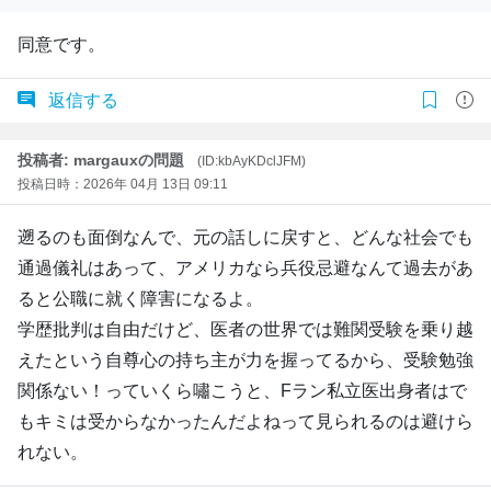
同意です。
返信する
投稿者: margauxの問題
(ID:kbAyKDclJFM)
投稿日時：2026年 04月 13日 09:11
遡るのも面倒なんで、元の話しに戻すと、どんな社会でも
通過儀礼はあって、アメリカなら兵役忌避なんて過去があ
ると公職に就く障害になるよ。
学歴批判は自由だけど、医者の世界では難関受験を乗り越
えたという自尊心の持ち主が力を握ってるから、受験勉強
関係ない！っていくら嘯こうと、Fラン私立医出身者はで
もキミは受からなかったんだよねって見られるのは避けら
れない。