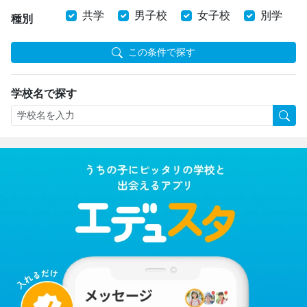
共学
男子校
女子校
別学
種別
この条件で探す
学校名で探す