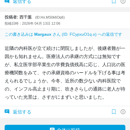
返信する
投稿者: 西千葉
(ID:Hx.MS0k6Oq6)
投稿日時：2026年 04月 13日 12:06
この書き込みは
Margaux
さん (ID: FCypxuO1q.o) への返信です
近隣の内科医が立て続けに閉院しましたが、後継者難が一
因かも知れません。医療法人の承継の方式には無知です
が、私立医学部卒業生の学費負債残高に応じ、人口比の医
療機関数をみて、その承継資格のハードルを下げる事は考
えられるでしょうか。今冬、近所の数少ない内科医院で
の、インフル高止まり期に、吹きさらしの通路に老人が待
っていた光景は、さすがにまずいと思いました。
返信する