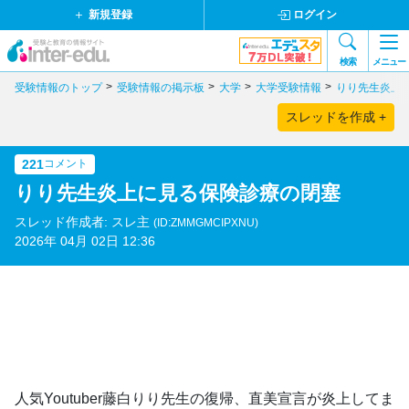
新規登録
ログイン
検索
メニュー
受験情報のトップ
受験情報の掲示板
大学
大学受験情報
りり先生炎上
スレッドを作成 +
221
コメント
りり先生炎上に見る保険診療の閉塞
スレッド作成者: スレ主
(ID:ZMMGMCIPXNU)
2026年 04月 02日 12:36
人気Youtuber藤白りり先生の復帰、直美宣言が炎上してま