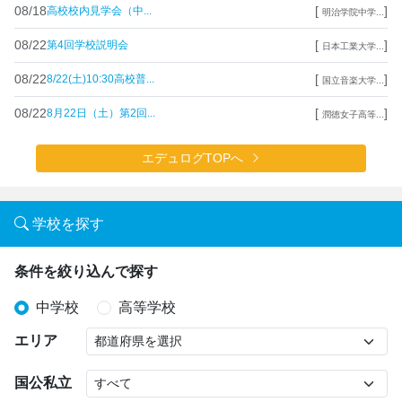
08/18
[
]
高校校内見学会（中...
明治学院中学...
08/22
[
]
第4回学校説明会
日本工業大学...
08/22
[
]
8/22(土)10:30高校普...
国立音楽大学...
08/22
[
]
8月22日（土）第2回...
潤徳女子高等...
エデュログTOPへ
学校を探す
条件を絞り込んで探す
中学校
高等学校
エリア
国公私立