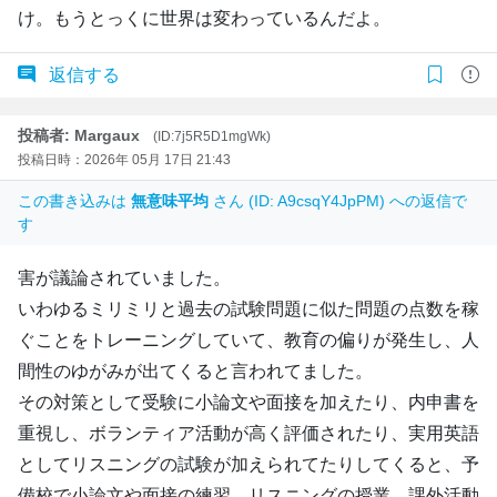
け。もうとっくに世界は変わっているんだよ。
返信する
投稿者: Margaux
(ID:7j5R5D1mgWk)
投稿日時：2026年 05月 17日 21:43
この書き込みは
無意味平均
さん (ID: A9csqY4JpPM) への返信で
す
害が議論されていました。
いわゆるミリミリと過去の試験問題に似た問題の点数を稼
ぐことをトレーニングしていて、教育の偏りが発生し、人
間性のゆがみが出てくると言われてました。
その対策として受験に小論文や面接を加えたり、内申書を
重視し、ボランティア活動が高く評価されたり、実用英語
としてリスニングの試験が加えられてたりしてくると、予
備校で小論文や面接の練習、リスニングの授業、課外活動