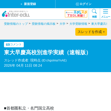
新規登録
ログイン
検索
メニュー
受験情報のトップ
受験情報の掲示板
大学
大学受験情報
東大早慶高校
スレッドを作成 +
69
コメント
東大早慶高校別進学実績（速報版）
スレッド作成者: 現時点
(ID:chgolmaYnAE)
2026年 04月 11日 08:24
■首都圏私立・名門国立高校