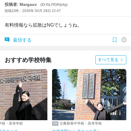
投稿者: Margaux
(ID:fSLFfGRIp4g)
投稿日時：2026年 04月 28日 22:47
有料情報なら拡散はNGでしょうね。
返信する
おすすめ学校特集
すべて見る
学校・高等学校
立教新座中学校・高等学校