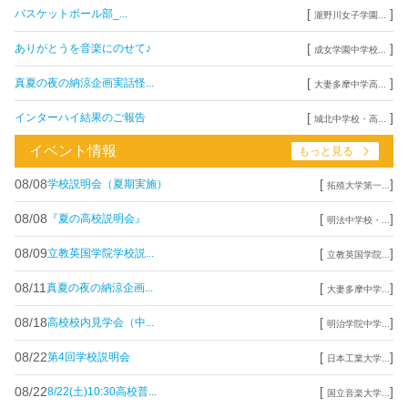
[
]
バスケットボール部_...
瀧野川女子学園...
[
]
ありがとうを音楽にのせて♪
成女学園中学校...
[
]
真夏の夜の納涼企画実話怪...
大妻多摩中学高...
[
]
インターハイ結果のご報告
城北中学校・高...
イベント情報
もっと見る
08/08
[
]
学校説明会（夏期実施）
拓殖大学第一...
08/08
[
]
『夏の高校説明会』
明法中学校・...
08/09
[
]
立教英国学院学校説...
立教英国学院...
08/11
[
]
真夏の夜の納涼企画...
大妻多摩中学...
08/18
[
]
高校校内見学会（中...
明治学院中学...
08/22
[
]
第4回学校説明会
日本工業大学...
08/22
[
]
8/22(土)10:30高校普...
国立音楽大学...