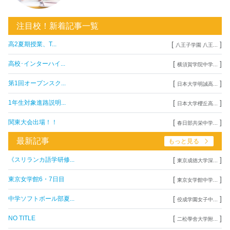
注目校！新着記事一覧
[
]
高2夏期授業、T...
八王子学園 八王...
[
]
高校･インターハイ...
横須賀学院中学...
[
]
第1回オープンスク...
日本大学明誠高...
[
]
1年生対象進路説明...
日本大学櫻丘高...
[
]
関東大会出場！！
春日部共栄中学...
最新記事
もっと見る
[
]
《スリランカ語学研修...
東京成徳大学深...
[
]
東京女学館6・7日目
東京女学館中学...
[
]
中学ソフトボール部夏...
佼成学園女子中...
[
]
NO TITLE
二松學舍大学附...