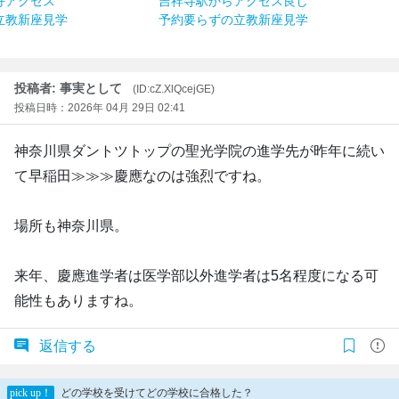
好アクセス
吉祥寺駅からアクセス良し
立教新座見学
予約要らずの立教新座見学
投稿者: 事実として
(ID:cZ.XlQcejGE)
投稿日時：2026年 04月 29日 02:41
神奈川県ダントツトップの聖光学院の進学先が昨年に続い
て早稲田≫≫≫慶應なのは強烈ですね。
場所も神奈川県。
来年、慶應進学者は医学部以外進学者は5名程度になる可
能性もありますね。
返信する