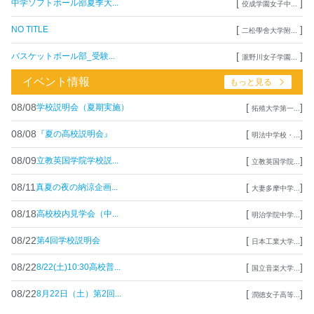
[
]
中学ソフトボール部夏季大...
佼成学園女子中...
[
]
NO TITLE
二松學舍大学附...
[
]
バスケットボール部_受験...
瀧野川女子学園...
イベント情報
もっと見る
08/08
[
]
学校説明会（夏期実施）
拓殖大学第一...
08/08
[
]
『夏の高校説明会』
明法中学校・...
08/09
[
]
立教英国学院学校説...
立教英国学院...
08/11
[
]
真夏の夜の納涼企画...
大妻多摩中学...
08/18
[
]
高校校内見学会（中...
明治学院中学...
08/22
[
]
第4回学校説明会
日本工業大学...
08/22
[
]
8/22(土)10:30高校普...
国立音楽大学...
08/22
[
]
8月22日（土）第2回...
潤徳女子高等...