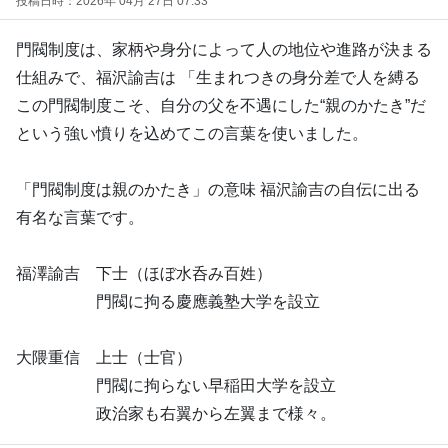
投稿日時：2026年 04月 27日 07:33
門閥制度は、家柄や身分によって人の地位や進路が決まる
仕組みで、福沢諭吉は 「生まれつきの身分差で人を縛る
この門閥制度こそ、自分の父を不遇にした“親のかたき”だ
という強い憤りを込めてこの言葉を使いました。
「門閥制度は親のかたき」の意味 福沢諭吉の自伝に出る
有名な言葉です。
福澤諭吉 下士（ほぼ水呑み百姓）
門閥に拘る慶應義塾大学を設立
大隈重信 上士（士官）
門閥に拘らない早稲田大学を設立
政治家も右翼から左翼まで様々。