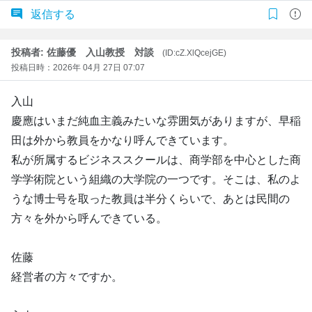
返信する
投稿者: 佐藤優 入山教授 対談
(ID:cZ.XlQcejGE)
投稿日時：2026年 04月 27日 07:07
入山
慶應はいまだ純血主義みたいな雰囲気がありますが、早稲
田は外から教員をかなり呼んできています。
私が所属するビジネススクールは、商学部を中心とした商
学学術院という組織の大学院の一つです。そこは、私のよ
うな博士号を取った教員は半分くらいで、あとは民間の
方々を外から呼んできている。
佐藤
経営者の方々ですか。