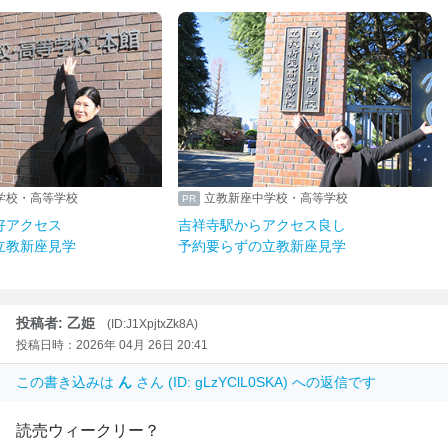
学校・高等学校
立教新座中学校・高等学校
好アクセス
吉祥寺駅からアクセス良し
立教新座見学
予約要らずの立教新座見学
投稿者: 乙姫
(ID:J1XpjtxZk8A)
投稿日時：2026年 04月 26日 20:41
この書き込みは
ん
さん (ID: gLzYClL0SKA) への返信です
読売ウィークリー？