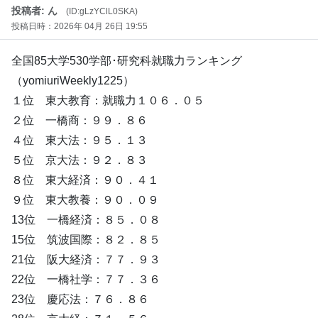
投稿者: ん
(ID:gLzYClL0SKA)
投稿日時：2026年 04月 26日 19:55
全国85大学530学部･研究科就職力ランキング
（yomiuriWeekly1225）
１位 東大教育：就職力１０６．０５
２位 一橋商：９９．８６
４位 東大法：９５．１３
５位 京大法：９２．８３
８位 東大経済：９０．４１
９位 東大教養：９０．０９
13位 一橋経済：８５．０８
15位 筑波国際：８２．８５
21位 阪大経済：７７．９３
22位 一橋社学：７７．３６
23位 慶応法：７６．８６