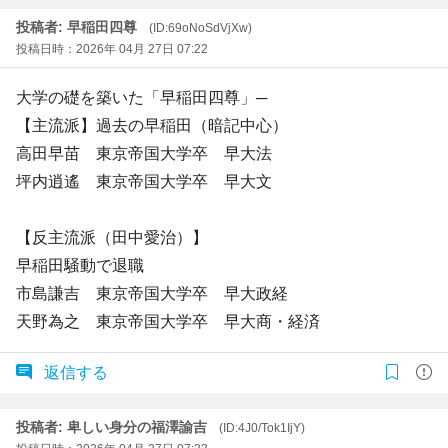
投稿者: 早稲田四尊
(ID:69oNoSdVjXw)
投稿日時：2026年 04月 27日 07:22
大学の礎を築いた「早稲田四尊」─
【主流派】過去の早稲田（暗記中心）
高田早苗 東京帝国大学卒 早大法
坪内逍遙 東京帝国大学卒 早大文
【反主流派（田中愛治）】
早稲田騒動で退職
市島謙吉 東京帝国大学卒 早大政経
天野為之 東京帝国大学卒 早大商・経済
返信する
投稿者: 卑しい身分の福澤諭吉
(ID:4J0/Tok1IjY)