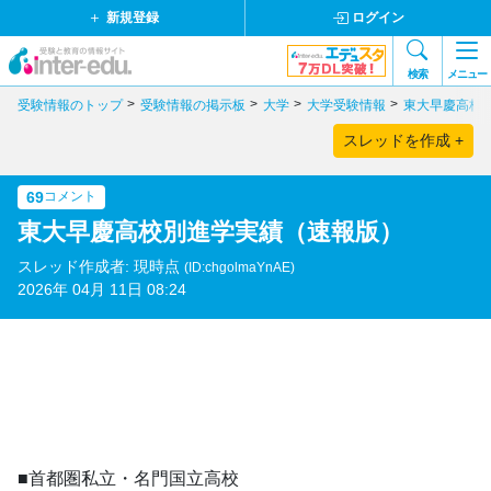
新規登録
ログイン
検索
メニュー
受験情報のトップ
受験情報の掲示板
大学
大学受験情報
東大早慶高校
スレッドを作成 +
69
コメント
東大早慶高校別進学実績（速報版）
スレッド作成者: 現時点
(ID:chgolmaYnAE)
2026年 04月 11日 08:24
■首都圏私立・名門国立高校