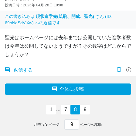
投稿日時：2026年 04月 28日 19:08
この書き込みは
現状進学先(筑駒、開成、聖光)
さん (ID:
69oNoSdVjXw) への返信です
聖光はホームページには去年までは公開していた進学者数
は今年は公開してないようですが？その数字はどこからで
しょうか？
返信する
全体に投稿
1
…
7
8
9
現在
8
/
9
ページ
ページへ移動