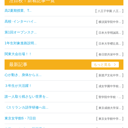
注目校！新着記事一覧
[
]
高2夏期授業、T...
八王子学園 八王...
[
]
高校･インターハイ...
横須賀学院中学...
[
]
第1回オープンスク...
日本大学明誠高...
[
]
1年生対象進路説明...
日本大学櫻丘高...
[
]
関東大会出場！！
春日部共栄中学...
最新記事
もっと見る
[
]
心が動き、身体からエ...
新渡戸文化中学...
[
]
３年生が大活躍！
成女学園中学校...
[
]
誰一人取り残さない世界を...
聖学院中学校・...
[
]
《スリランカ語学研修へ出...
東京成徳大学深...
[
]
東京女学館6・7日目
東京女学館中学...