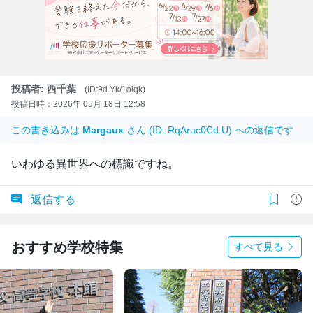
投稿者: 西千葉
(ID:9d.Yk/1oiqk)
投稿日時：2026年 05月 18日 12:58
この書き込みは
Margaux
さん (ID: RqAruc0Cd.U) への返信です
いわゆる異世界への標識ですね。
返信する
おすすめ学校特集
すべて見る