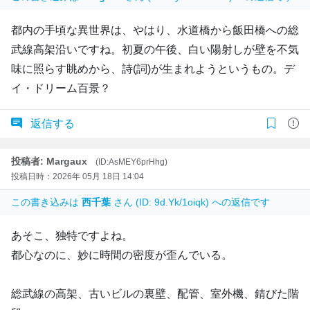
都内の手頃な異世界は、やはり、水道橋から飯田橋への総
武線高架沿いですね。初夏の午後、白い陽射しが壁を不気
味に照らす眺めから、詩(詞)が生まれようというもの。デ
イ・ドリーム百景？
返信する
投稿者: Margaux
(ID:AsMEY6prHhg)
投稿日時：2026年 05月 18日 14:04
この書き込みは
西千葉
さん (ID: 9d.Yk/1oiqk) への返信です
あそこ、独特ですよね。
都心なのに、妙に時間の密度が歪んでいる。
総武線の高架、古いビルの裏壁、配管、室外機、錆びた階