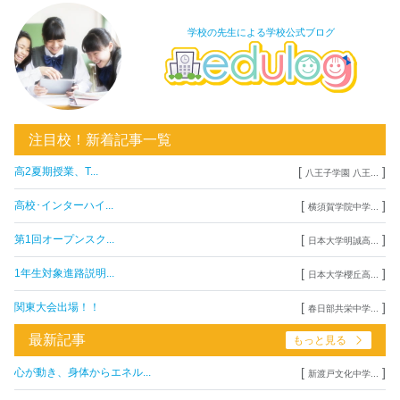
学校の先生による学校公式ブログ
注目校！新着記事一覧
[
]
高2夏期授業、T...
八王子学園 八王...
[
]
高校･インターハイ...
横須賀学院中学...
[
]
第1回オープンスク...
日本大学明誠高...
[
]
1年生対象進路説明...
日本大学櫻丘高...
[
]
関東大会出場！！
春日部共栄中学...
最新記事
もっと見る
[
]
心が動き、身体からエネル...
新渡戸文化中学...