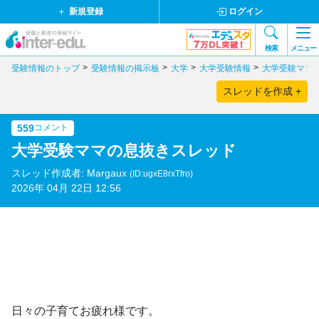
新規登録
ログイン
検索
メニュー
受験情報のトップ
受験情報の掲示板
大学
大学受験情報
大学受験ママ
スレッドを作成 +
559
コメント
大学受験ママの息抜きスレッド
スレッド作成者: Margaux
(ID:ugxE8rxTfro)
2026年 04月 22日 12:56
日々の子育てお疲れ様です。