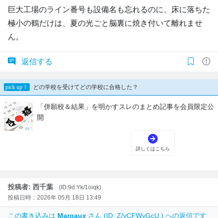
巨大工場のライン番号も設備名も忘れるのに、床に落ちた
極小の鶴だけは、夏の光ごと脳裏に焼き付いて離れませ
ん。
返信する
投稿者: 西千葉
(ID:9d.Yk/1oiqk)
投稿日時：2026年 05月 18日 13:49
この書き込みは
Margaux
さん (ID: Z/yCFWvGcU.) への返信です