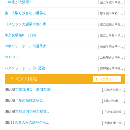
[
]
３年生が大活躍！
成女学園中学校...
[
]
誰一人取り残さない世界を...
聖学院中学校・...
[
]
《スリランカ語学研修へ出...
東京成徳大学深...
[
]
東京女学館6・7日目
東京女学館中学...
[
]
中学ソフトボール部夏季大...
佼成学園女子中...
[
]
NO TITLE
二松學舍大学附...
[
]
バスケットボール部_受験...
瀧野川女子学園...
イベント情報
もっと見る
08/08
[
]
学校説明会（夏期実施）
拓殖大学第一...
08/08
[
]
『夏の高校説明会』
明法中学校・...
08/09
[
]
立教英国学院学校説...
立教英国学院...
08/11
[
]
真夏の夜の納涼企画...
大妻多摩中学...