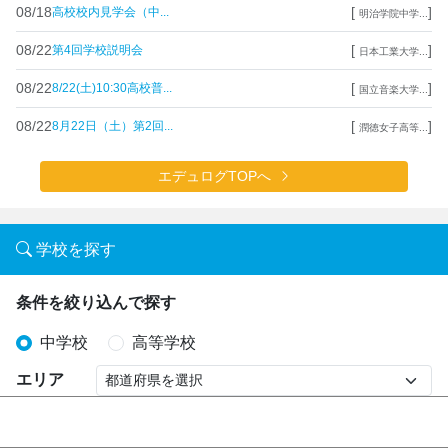
08/18
[
]
高校校内見学会（中...
明治学院中学...
08/22
[
]
第4回学校説明会
日本工業大学...
08/22
[
]
8/22(土)10:30高校普...
国立音楽大学...
08/22
[
]
8月22日（土）第2回...
潤徳女子高等...
エデュログTOPへ
学校を探す
条件を絞り込んで探す
中学校
高等学校
エリア
国公私立