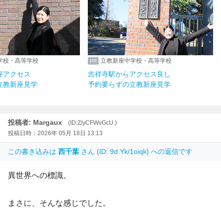
学校・高等学校
立教新座中学校・高等学校
好アクセス
吉祥寺駅からアクセス良し
立教新座見学
予約要らずの立教新座見学
投稿者: Margaux
(ID:Z/yCFWvGcU.)
投稿日時：2026年 05月 18日 13:13
この書き込みは
西千葉
さん (ID: 9d.Yk/1oiqk) への返信です
異世界への標識。
まさに、そんな感じでした。