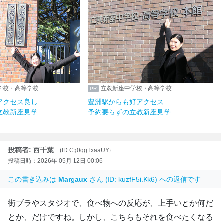
学校・高等学校
立教新座中学校・高等学校
アクセス良し
豊洲駅からも好アクセス
立教新座見学
予約要らずの立教新座見学
投稿者: 西千葉
(ID:Cg0qgTxaaUY)
投稿日時：2026年 05月 12日 00:06
この書き込みは
Margaux
さん (ID: kuzfF5i.Kk6) への返信です
街ブラやスタジオで、食べ物への反応が、上手いとか何だ
とか、だけですね。しかし、こちらもそれを食べたくなる