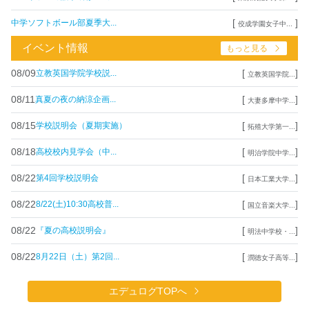
[
]
中学ソフトボール部夏季大...
佼成学園女子中...
イベント情報
もっと見る
08/09
[
]
立教英国学院学校説...
立教英国学院...
08/11
[
]
真夏の夜の納涼企画...
大妻多摩中学...
08/15
[
]
学校説明会（夏期実施）
拓殖大学第一...
08/18
[
]
高校校内見学会（中...
明治学院中学...
08/22
[
]
第4回学校説明会
日本工業大学...
08/22
[
]
8/22(土)10:30高校普...
国立音楽大学...
08/22
[
]
『夏の高校説明会』
明法中学校・...
08/22
[
]
8月22日（土）第2回...
潤徳女子高等...
エデュログTOPへ