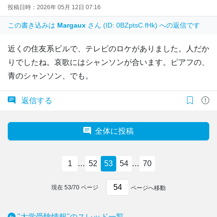
投稿日時：2026年 05月 12日 07:16
この書き込みは
Margaux
さん (ID: 0BZptsC.fHk) への返信です
近くの住友系ビルで、テレビのロケがありました。人だか
りでしたね。哀歌にはシャンソンが合います。ピアフの、
青のシャンソン、でも。
返信する
全体に投稿
1
…
52
53
54
…
70
現在
53
/
70
ページ
ページへ移動
"大学受験情報"のスレッド一覧