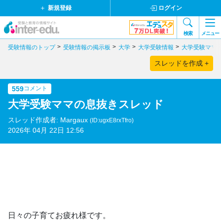
新規登録
ログイン
検索
メニュー
受験情報のトップ
受験情報の掲示板
大学
大学受験情報
大学受験ママ
スレッドを作成 +
559
コメント
大学受験ママの息抜きスレッド
スレッド作成者: Margaux
(ID:ugxE8rxTfro)
2026年 04月 22日 12:56
日々の子育てお疲れ様です。