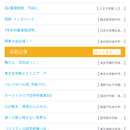
[
]
高2夏期授業、TGGに...
八王子学園 八王...
[
]
高校･インターハイ...
横須賀学院中学...
[
]
1年生対象進路説明...
日本大学櫻丘高...
[
]
関東大会出場！！
春日部共栄中学...
最新記事
もっと見る
[
]
亀さん、日向ぼっこ！
成女学園中学校...
[
]
東京女学館エストニア・ア...
東京女学館中学...
[
]
バレーボール部_学校での...
瀧野川女子学園...
[
]
オーストラリア語学研修第3日
城北中学校・高...
[
]
心が動き、身体からエネル...
新渡戸文化中学...
[
]
誰一人取り残さない世界を...
聖学院中学校・...
[
]
《スリランカ語学研修へ出...
東京成徳大学深...