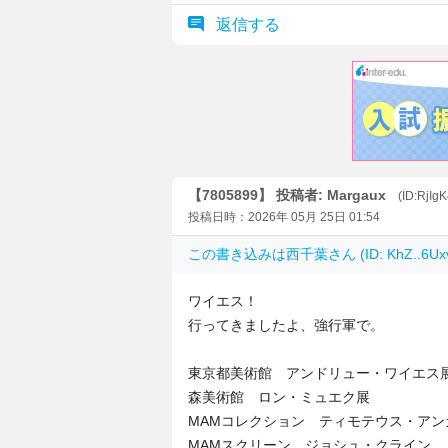
返信する
【7805899】 投稿者: Margaux
(ID:RjIg
投稿日時：2026年 05月 25日 01:54
この書き込みは
西千葉
さん (ID: KhZ..6
ワイエス！
行ってきましたよ、強行軍で。
東京都美術館 アンドリュー・ワイエス
森美術館 ロン・ミュエク展
MAMコレクション ティモテウス・アン
MAMスクリーン ジョシュ・クライン