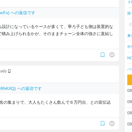
３
8RAnFs) への返信です
誰
《
る設計になっているケースが多くて、寧ろ子ども側は装置的な
で積み上げられるかが、そのままチェーン全体の強さに直結し
東
中
NO
バ
xv6I)
YhcRhKXQ) への返信です
08
08
数名の集まりで、大人もたくさん飲んで６万円台、との宣伝込
08
08