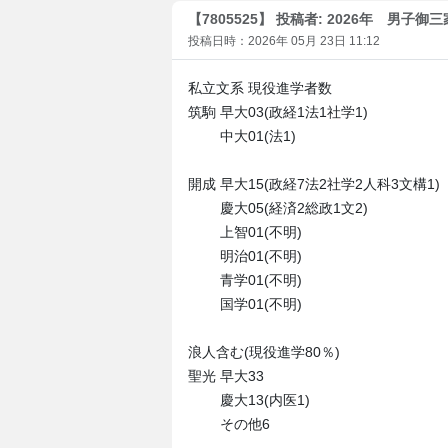
【7805525】 投稿者: 2026年 男子御
投稿日時：2026年 05月 23日 11:12
私立文系 現役進学者数
筑駒 早大03(政経1法1社学1)
中大01(法1)
開成 早大15(政経7法2社学2人科3文構1)
慶大05(経済2総政1文2)
上智01(不明)
明治01(不明)
青学01(不明)
国学01(不明)
浪人含む(現役進学80％)
聖光 早大33
慶大13(内医1)
その他6