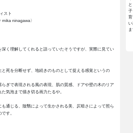
と
子
ィスト
育
r mika ninagawa〉
い
ま
を深く理解してくれると語っていたそうですが、実際に見てい
生と死を分断せず、地続きのものとして捉える感覚というの
揺らぎで表現される風の表現、肌の質感、ドアや壁の木のリア
れた気泡まで描き切る画力たるや。
にも通じる、陰翳によって生かされる美、仄暗さによって照ら
のです。