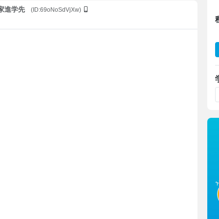
三家進学先
(ID:69oNoSdVjXw)