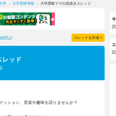
大学
大学受験情報
大学受験ママの息抜きスレッド
今
読
EPLO
スレッドを作成 +
エ
読
スレッド
ァッション、音楽や趣味を語りませんか？