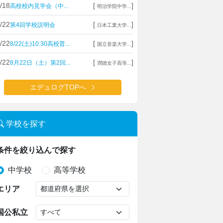
/18
[
]
高校校内見学会（中...
明治学院中学...
/22
[
]
第4回学校説明会
日本工業大学...
/22
[
]
8/22(土)10:30高校普...
国立音楽大学...
/22
[
]
8月22日（土）第2回...
潤徳女子高等...
エデュログTOPへ
学校を探す
条件を絞り込んで探す
中学校
高等学校
エリア
国公私立