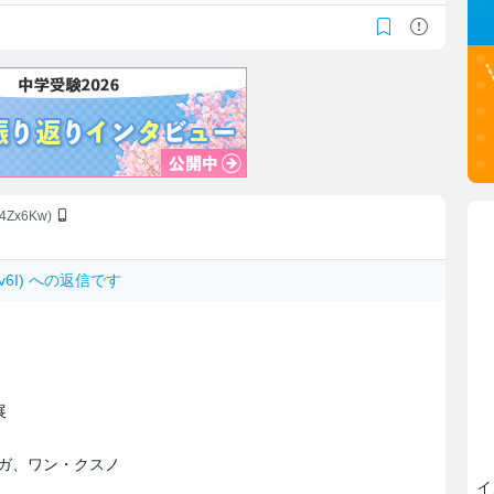
K4Zx6Kw)
Uxv6I) への返信です
展
ガ、ワン・クスノ
イ