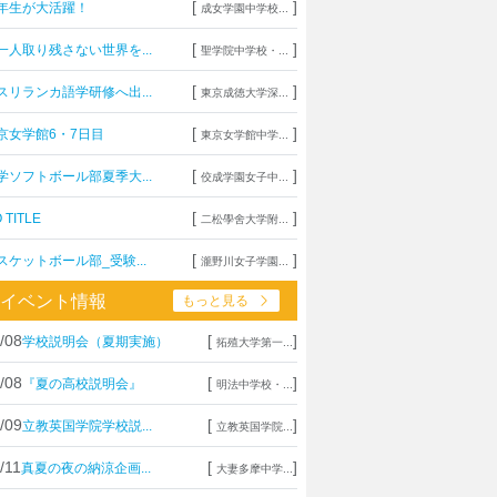
[
]
年生が大活躍！
成女学園中学校...
[
]
一人取り残さない世界を...
聖学院中学校・...
[
]
スリランカ語学研修へ出...
東京成徳大学深...
[
]
京女学館6・7日目
東京女学館中学...
[
]
学ソフトボール部夏季大...
佼成学園女子中...
[
]
 TITLE
二松學舍大学附...
[
]
スケットボール部_受験...
瀧野川女子学園...
イベント情報
もっと見る
/08
[
]
学校説明会（夏期実施）
拓殖大学第一...
/08
[
]
『夏の高校説明会』
明法中学校・...
/09
[
]
立教英国学院学校説...
立教英国学院...
/11
[
]
真夏の夜の納涼企画...
大妻多摩中学...