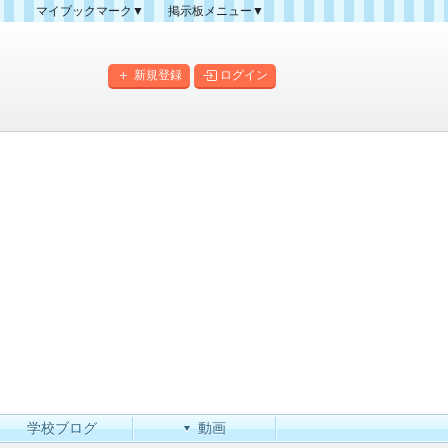
マイブックマーク▼
掲示板メニュー▼
クマーク一覧
掲示板の使い方
掲示板マップ
新規登録
ログイン
人気スレッドランキング
新規スレッド一覧
新着書き込み一覧
このカテゴリにスレッドを
作成
学校ブログ
動画