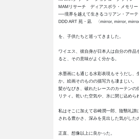
MAMリサーチ ディアスポラ・メモリー
──境界を越えて生きるコリアン・アーテ
DDD ART 苑・凪 〈mirror, mirror, mirro
を、子供たちと巡ってきました。
ワイエス、彼自身が日本人は自分の作品
ると、その意味がよく分かる。
水墨画にも通じる水彩表現もそうだし、
か。絵画そのものの描写力も凄まじい。
髪がなびき、破れたレースのカーテンの
リティ。乾いた空気や、氷に閉じ込めら
私はそこに加えて谷崎潤一郎、陰翳礼讃
される豊かさ、深みを見出した気がした
正直、想像以上に良かった。