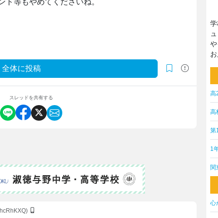
ント等もやめてくださいね。
学
ュ
や
お
全体に投稿
高
スレッドを共有する
高
第
1
関
心
YhcRhKXQ)