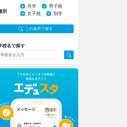
共学
男子校
種別
女子校
別学
この条件で探す
学校名で探す