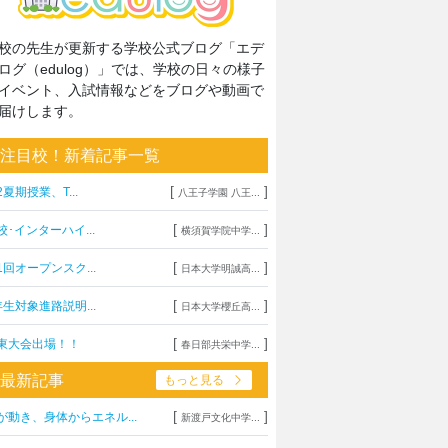
校の先生が更新する学校公式ブログ「エデ
ログ（edulog）」では、学校の日々の様子
イベント、入試情報などをブログや動画で
届けします。
注目校！新着記事一覧
[
]
2夏期授業、T...
八王子学園 八王...
[
]
校･インターハイ...
横須賀学院中学...
[
]
1回オープンスク...
日本大学明誠高...
[
]
年生対象進路説明...
日本大学櫻丘高...
[
]
東大会出場！！
春日部共栄中学...
最新記事
もっと見る
[
]
が動き、身体からエネル...
新渡戸文化中学...