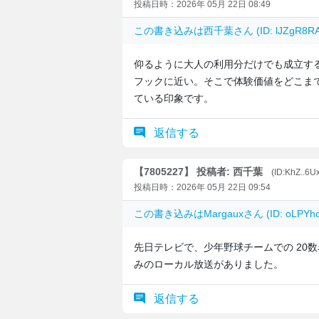
投稿日時：2026年 05月 22日 08:49
この書き込みは
西千葉
さん (ID: lJZgR
仰るように大人の利用分だけでも成立す
フックに近い。そこで体験価値をどこま
ている印象です。
返信する
【7805227】 投稿者: 西千葉
(ID:KhZ..6U
投稿日時：2026年 05月 22日 09:54
この書き込みは
Margaux
さん (ID: oLP
先日テレビで、少年野球チームでの 20
みのローカル放送がありました。
返信する