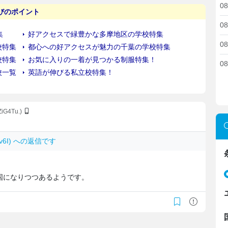
08
08
08
08
ZiG4Tu.)
Uxv6I) への返信です
国になりつつあるようです。