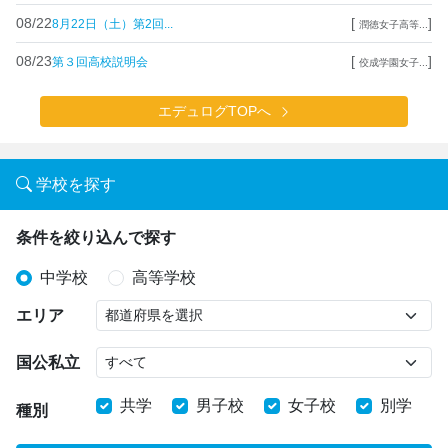
08/22
[
]
8月22日（土）第2回...
潤徳女子高等...
08/23
[
]
第３回高校説明会
佼成学園女子...
エデュログTOPへ
学校を探す
条件を絞り込んで探す
中学校
高等学校
エリア
国公私立
共学
男子校
女子校
別学
種別