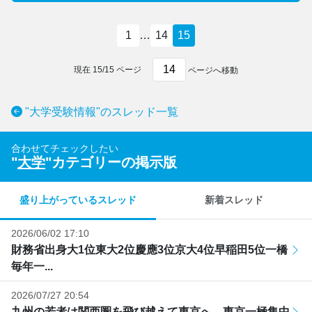
1
…
14
15
現在
15
/
15
ページ
ページへ移動
"大学受験情報"のスレッド一覧
合わせてチェックしたい
"
大学
"カテゴリーの掲示版
盛り上がっているスレッド
新着スレッド
2026/06/02 17:10
財務省出身大1位東大2位慶應3位京大4位早稲田5位一橋
毎年一...
2026/07/27 20:54
九州の若者は関西圏を飛び越えて東京へ 東京一極集中