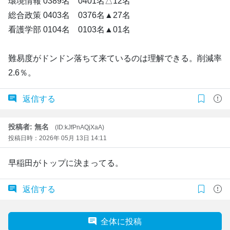
環境情報 0389名 0401名△12名
総合政策 0403名 0376名▲27名
看護学部 0104名 0103名▲01名
難易度がドンドン落ちて来ているのは理解できる。削減率
2.6％。
返信する
投稿者: 無名
(ID:kJfPnAQjXaA)
投稿日時：2026年 05月 13日 14:11
早稲田がトップに決まってる。
返信する
全体に投稿