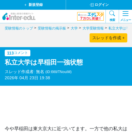
新規登録
ログイン
検索
メニュー
受験情報のトップ
受験情報の掲示板
大学
大学受験情報
私立大学は早
スレッドを作成 +
113
コメント
私立大学は早稲田一強状態
スレッド作成者: 無名
(ID:I98I/TNouiM)
2026年 04月 23日 19:38
今や早稲田は東大京大に近づいてます。一方で他の私大は