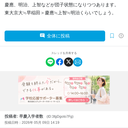
慶應、明治、上智などが団子状態になりつつあります。
東大京大≒早稲田＞慶應≒上智≒明治くらいでしょう。
全体に投稿
スレッドを共有する
投稿者: 早慶入学者数
(ID:3fgDgoIo7Fg)
投稿日時：2026年 05月 09日 14:19