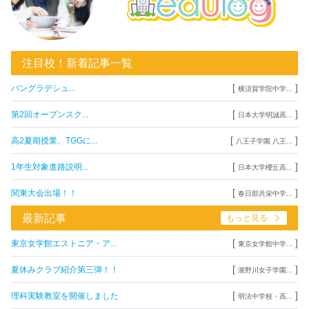
注目校！新着記事一覧
[
]
バングラデシュ...
横須賀学院中学...
[
]
第2回オープンスク...
日本大学明誠高...
[
]
高2夏期授業、TGGに...
八王子学園 八王...
[
]
1年生対象進路説明...
日本大学櫻丘高...
[
]
関東大会出場！！
春日部共栄中学...
最新記事
もっと見る
[
]
東京女学館エストニア・ア...
東京女学館中学...
[
]
夏休みクラブ紹介第三弾！！
瀧野川女子学園...
[
]
理科実験教室を開催しました
明法中学校・高...