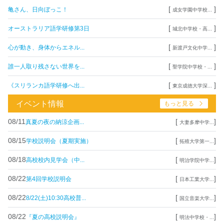
[
]
亀さん、日向ぼっこ！
成女学園中学校...
[
]
オーストラリア語学研修第3日
城北中学校・高...
[
]
心が動き、身体からエネル...
新渡戸文化中学...
[
]
誰一人取り残さない世界を...
聖学院中学校・...
[
]
《スリランカ語学研修へ出...
東京成徳大学深...
イベント情報
もっと見る
08/11
[
]
真夏の夜の納涼企画...
大妻多摩中学...
08/15
[
]
学校説明会（夏期実施）
拓殖大学第一...
08/18
[
]
高校校内見学会（中...
明治学院中学...
08/22
[
]
第4回学校説明会
日本工業大学...
08/22
[
]
8/22(土)10:30高校普...
国立音楽大学...
08/22
[
]
『夏の高校説明会』
明法中学校・...