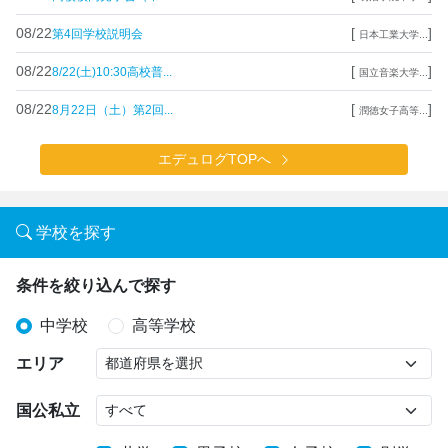
08/22
[
]
第4回学校説明会
日本工業大学...
08/22
[
]
8/22(土)10:30高校普...
国立音楽大学...
08/22
[
]
8月22日（土）第2回...
潤徳女子高等...
エデュログTOPへ
学校を探す
条件を絞り込んで探す
中学校
高等学校
エリア
国公私立