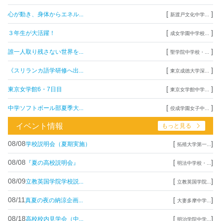
[
]
心が動き、身体からエネル...
新渡戸文化中学...
[
]
３年生が大活躍！
成女学園中学校...
[
]
誰一人取り残さない世界を...
聖学院中学校・...
[
]
《スリランカ語学研修へ出...
東京成徳大学深...
[
]
東京女学館6・7日目
東京女学館中学...
[
]
中学ソフトボール部夏季大...
佼成学園女子中...
イベント情報
もっと見る
08/08
[
]
学校説明会（夏期実施）
拓殖大学第一...
08/08
[
]
『夏の高校説明会』
明法中学校・...
08/09
[
]
立教英国学院学校説...
立教英国学院...
08/11
[
]
真夏の夜の納涼企画...
大妻多摩中学...
08/18
[
]
高校校内見学会（中...
明治学院中学...