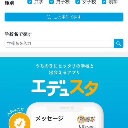
共学
男子校
女子校
別学
種別
この条件で探す
学校名で探す