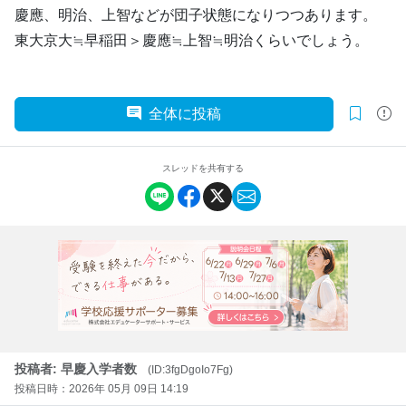
慶應、明治、上智などが団子状態になりつつあります。
東大京大≒早稲田＞慶應≒上智≒明治くらいでしょう。
全体に投稿
スレッドを共有する
投稿者: 早慶入学者数
(ID:3fgDgoIo7Fg)
投稿日時：2026年 05月 09日 14:19