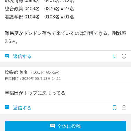
環境情報 0389名 0401名△12名
総合政策 0403名 0376名▲27名
看護学部 0104名 0103名▲01名
難易度がドンドン落ちて来ているのは理解できる。削減率
2.6％。
返信する
投稿者: 無名
(ID:kJfPnAQjXaA)
投稿日時：2026年 05月 13日 14:11
早稲田がトップに決まってる。
返信する
全体に投稿