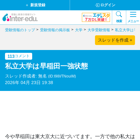
新規登録
ログイン
検索
メニュー
受験情報のトップ
受験情報の掲示板
大学
大学受験情報
私立大学は早
スレッドを作成 +
113
コメント
私立大学は早稲田一強状態
スレッド作成者: 無名
(ID:I98I/TNouiM)
2026年 04月 23日 19:38
今や早稲田は東大京大に近づいてます。一方で他の私大は