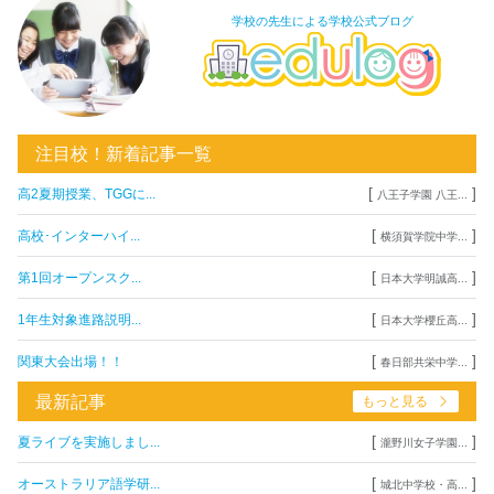
学校の先生による学校公式ブログ
注目校！新着記事一覧
[
]
高2夏期授業、TGGに...
八王子学園 八王...
[
]
高校･インターハイ...
横須賀学院中学...
[
]
第1回オープンスク...
日本大学明誠高...
[
]
1年生対象進路説明...
日本大学櫻丘高...
[
]
関東大会出場！！
春日部共栄中学...
最新記事
もっと見る
[
]
夏ライブを実施しまし...
瀧野川女子学園...
[
]
オーストラリア語学研...
城北中学校・高...