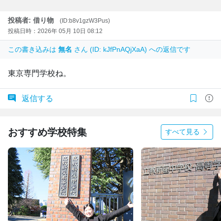
投稿者: 借り物
(ID:b8v1gzW3Pus)
投稿日時：2026年 05月 10日 08:12
この書き込みは
無名
さん (ID: kJfPnAQjXaA) への返信です
東京専門学校ね。
返信する
おすすめ学校特集
すべて見る