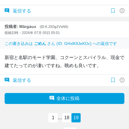
返信する
投稿者: Mȁrgȧux
(ID:6.J3Og2VsN6)
投稿日時：2026年 07月 05日 05:01
この書き込みは
ごめん
さん (ID: GHxlK9JeKOc) への返信です
新宿と名駅のモード学園、コクーンとスパイラル、現金で
建てたってのが凄いですね。眺めも良いです。
返信する
全体に投稿
1
…
18
19