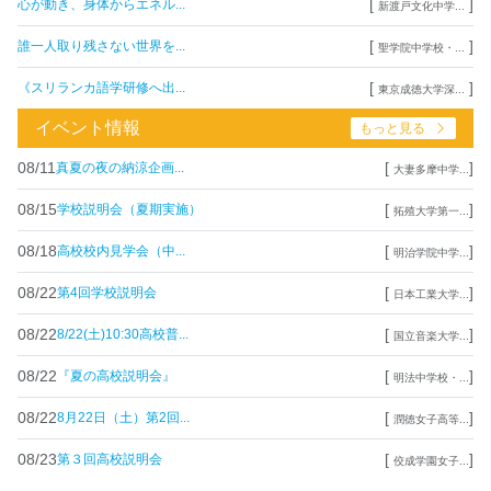
[
]
心が動き、身体からエネル...
新渡戸文化中学...
[
]
誰一人取り残さない世界を...
聖学院中学校・...
[
]
《スリランカ語学研修へ出...
東京成徳大学深...
イベント情報
もっと見る
08/11
[
]
真夏の夜の納涼企画...
大妻多摩中学...
08/15
[
]
学校説明会（夏期実施）
拓殖大学第一...
08/18
[
]
高校校内見学会（中...
明治学院中学...
08/22
[
]
第4回学校説明会
日本工業大学...
08/22
[
]
8/22(土)10:30高校普...
国立音楽大学...
08/22
[
]
『夏の高校説明会』
明法中学校・...
08/22
[
]
8月22日（土）第2回...
潤徳女子高等...
08/23
[
]
第３回高校説明会
佼成学園女子...