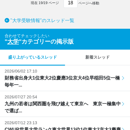
現在
19
/
19
ページ
ページへ移動
"大学受験情報"のスレッド一覧
合わせてチェックしたい
"
大学
"カテゴリーの掲示版
盛り上がっているスレッド
新着スレッド
2026/06/02 17:10
財務省出身大1位東大2位慶應3位京大4位早稲田5位一橋
毎年一...
2026/07/27 20:54
九州の若者は関西圏を飛び越えて東京へ 東京一極集中
で選ば...
2026/07/12 23:13
CWUR世界大学ランク東大世界13位1位東大2京大3慶應