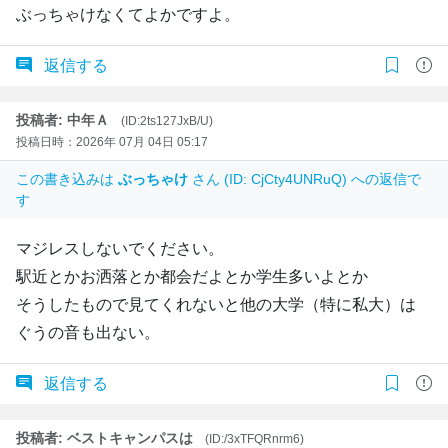
ぶっちゃけなくてよかですよ。
返信する
投稿者: 中年Ａ
(ID:2ts127JxB/U)
投稿日時：2026年 07月 04日 05:17
この書き込みは
ぶっちゃけ
さん (ID: CjCty4UNRuQ) への返信で
す
マジレスしないでください。
駅近とかお洒落とか都会だよとか学生多いよとか
そうしたもので見てくれないと他の大学（特に私大）は
ぐうの音も出ない。
返信する
投稿者: ベストキャンパスは
(ID:/3xTFQRnrm6)