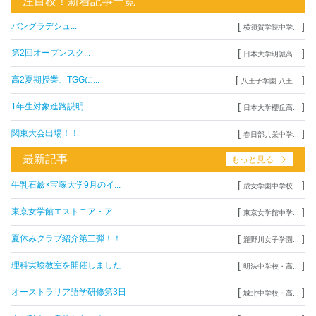
注目校！新着記事一覧
[
]
バングラデシュ...
横須賀学院中学...
[
]
第2回オープンスク...
日本大学明誠高...
[
]
高2夏期授業、TGGに...
八王子学園 八王...
[
]
1年生対象進路説明...
日本大学櫻丘高...
[
]
関東大会出場！！
春日部共栄中学...
最新記事
もっと見る
[
]
牛乳石鹼×宝塚大学9月のイ...
成女学園中学校...
[
]
東京女学館エストニア・ア...
東京女学館中学...
[
]
夏休みクラブ紹介第三弾！！
瀧野川女子学園...
[
]
理科実験教室を開催しました
明法中学校・高...
[
]
オーストラリア語学研修第3日
城北中学校・高...