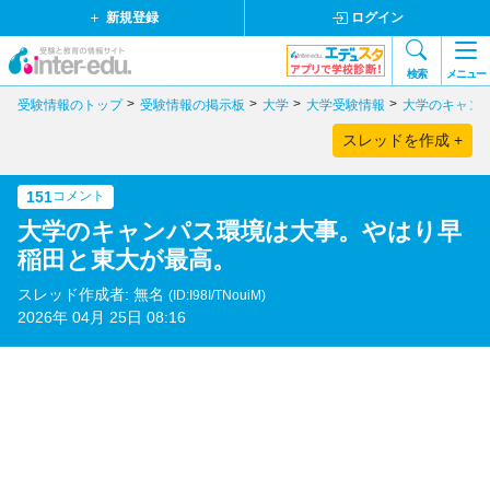
新規登録
ログイン
検索
メニュー
受験情報のトップ
受験情報の掲示板
大学
大学受験情報
大学のキャン
スレッドを作成 +
151
コメント
大学のキャンパス環境は大事。やはり早
稲田と東大が最高。
スレッド作成者: 無名
(ID:I98I/TNouiM)
2026年 04月 25日 08:16