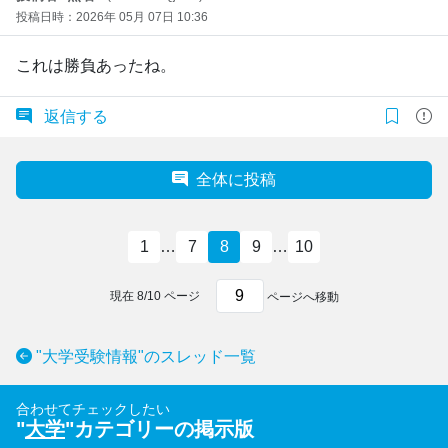
投稿日時：2026年 05月 07日 10:36
これは勝負あったね。
返信する
全体に投稿
1
…
7
8
9
…
10
現在
8
/
10
ページ
ページへ移動
"大学受験情報"のスレッド一覧
合わせてチェックしたい
"
大学
"カテゴリーの掲示版