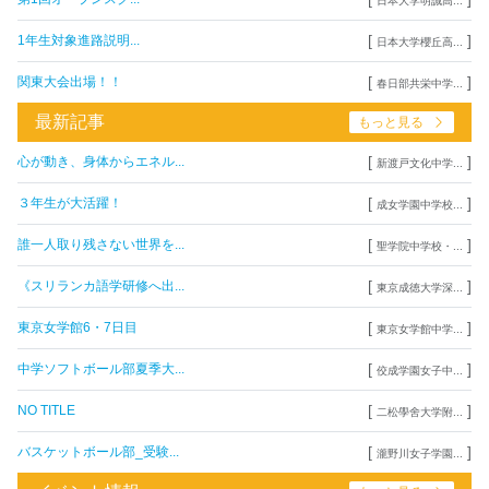
日本大学明誠高...
[
]
1年生対象進路説明...
日本大学櫻丘高...
[
]
関東大会出場！！
春日部共栄中学...
最新記事
もっと見る
[
]
心が動き、身体からエネル...
新渡戸文化中学...
[
]
３年生が大活躍！
成女学園中学校...
[
]
誰一人取り残さない世界を...
聖学院中学校・...
[
]
《スリランカ語学研修へ出...
東京成徳大学深...
[
]
東京女学館6・7日目
東京女学館中学...
[
]
中学ソフトボール部夏季大...
佼成学園女子中...
[
]
NO TITLE
二松學舍大学附...
[
]
バスケットボール部_受験...
瀧野川女子学園...