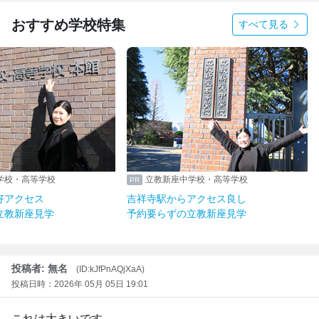
おすすめ学校特集
すべて見る
学校・高等学校
立教新座中学校・高等学校
好アクセス
吉祥寺駅からアクセス良し
立教新座見学
予約要らずの立教新座見学
投稿者: 無名
(ID:kJfPnAQjXaA)
投稿日時：2026年 05月 05日 19:01
これは大きいです。