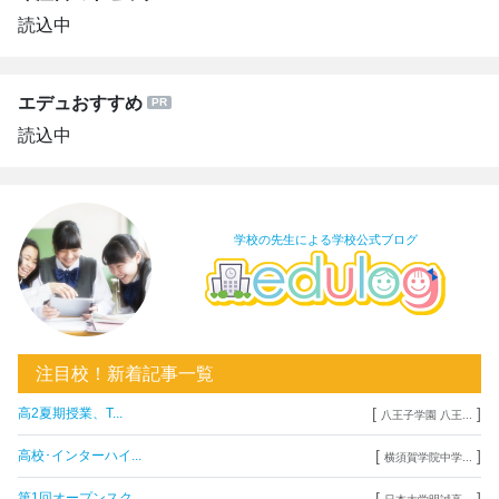
読込中
エデュおすすめ
読込中
学校の先生による学校公式ブログ
注目校！新着記事一覧
[
]
高2夏期授業、T...
八王子学園 八王...
[
]
高校･インターハイ...
横須賀学院中学...
[
]
第1回オープンスク...