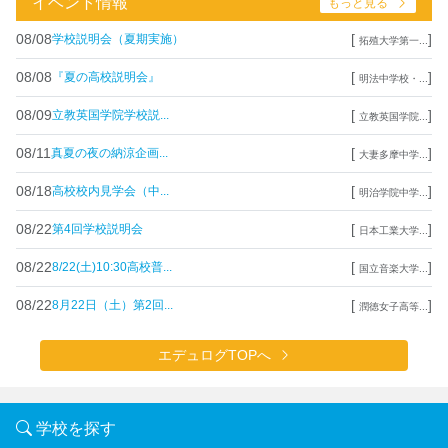
イベント情報
もっと見る
08/08
[
]
学校説明会（夏期実施）
拓殖大学第一...
08/08
[
]
『夏の高校説明会』
明法中学校・...
08/09
[
]
立教英国学院学校説...
立教英国学院...
08/11
[
]
真夏の夜の納涼企画...
大妻多摩中学...
08/18
[
]
高校校内見学会（中...
明治学院中学...
08/22
[
]
第4回学校説明会
日本工業大学...
08/22
[
]
8/22(土)10:30高校普...
国立音楽大学...
08/22
[
]
8月22日（土）第2回...
潤徳女子高等...
エデュログTOPへ
学校を探す