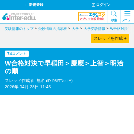
新規登録
ログイン
検索
メニュー
受験情報のトップ
受験情報の掲示板
大学
大学受験情報
W合格対決で
スレッドを作成 +
74
コメント
W合格対決で早稲田＞慶應＞上智＞明治
の順
スレッド作成者: 無名
(ID:I98I/TNouiM)
2026年 04月 28日 11:45