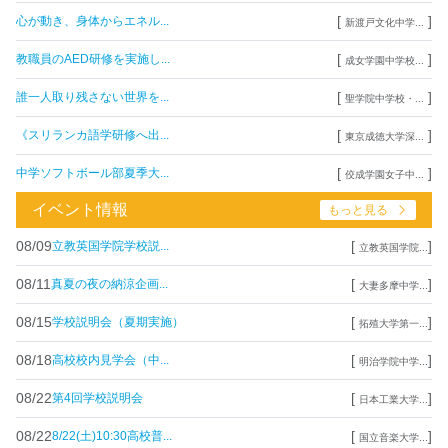
[
]
心が動き、身体からエネル...
新渡戸文化中学...
[
]
教職員のAED研修を実施し...
成女学園中学校...
[
]
誰一人取り残さない世界を...
聖学院中学校・...
[
]
《スリランカ語学研修へ出...
東京成徳大学深...
[
]
中学ソフトボール部夏季大...
佼成学園女子中...
イベント情報
もっと見る
08/09
[
]
立教英国学院学校説...
立教英国学院...
08/11
[
]
真夏の夜の納涼企画...
大妻多摩中学...
08/15
[
]
学校説明会（夏期実施）
拓殖大学第一...
08/18
[
]
高校校内見学会（中...
明治学院中学...
08/22
[
]
第4回学校説明会
日本工業大学...
08/22
[
]
8/22(土)10:30高校普...
国立音楽大学...