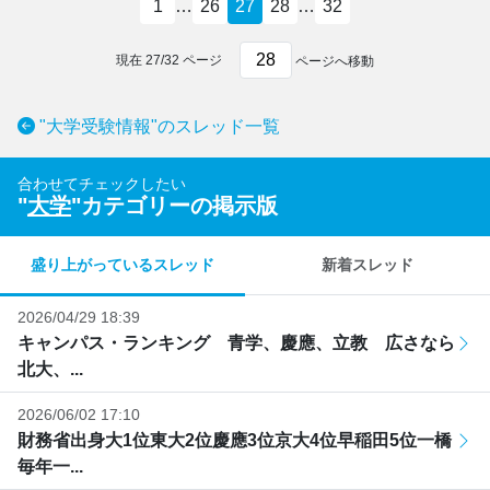
1
…
26
27
28
…
32
現在
27
/
32
ページ
ページへ移動
"大学受験情報"のスレッド一覧
合わせてチェックしたい
"
大学
"カテゴリーの掲示版
盛り上がっているスレッド
新着スレッド
2026/04/29 18:39
キャンパス・ランキング 青学、慶應、立教 広さなら
北大、...
2026/06/02 17:10
財務省出身大1位東大2位慶應3位京大4位早稲田5位一橋
毎年一...