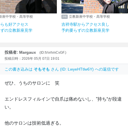
立教新座中学校・高等学校
立教新座中学校・高等学
豊洲駅からも好アクセス
吉祥寺駅からアクセス良
予約要らずの立教新座見学
予約要らずの立教新座見
投稿者: Margaux
(ID:tVvrhmCvGF.)
投稿日時：2026年 05月 07日 19:01
この書き込みは
そもそも
さん (ID: LwyeHTtlw6Y) への返信です
ぜひ、うちのサロンに 笑
エンドレスフィルインで自爪は痛めないし、”持ち“が段違
い。
他のサロンは技術低過ぎる。