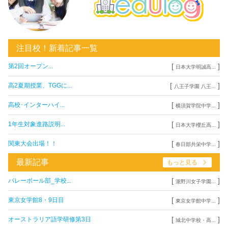
注目校！新着記事一覧
[
]
第2回オープン...
日本大学明誠高...
[
]
高2夏期授業、TGGに...
八王子学園 八王...
[
]
高校･インターハイ...
横須賀学院中学...
[
]
1年生対象進路説明...
日本大学櫻丘高...
[
]
関東大会出場！！
春日部共栄中学...
最新記事
もっと見る
[
]
バレーボール部_学校...
瀧野川女子学園...
[
]
東京女学館8・9日目
東京女学館中学...
[
]
オーストラリア語学研修第3日
城北中学校・高...