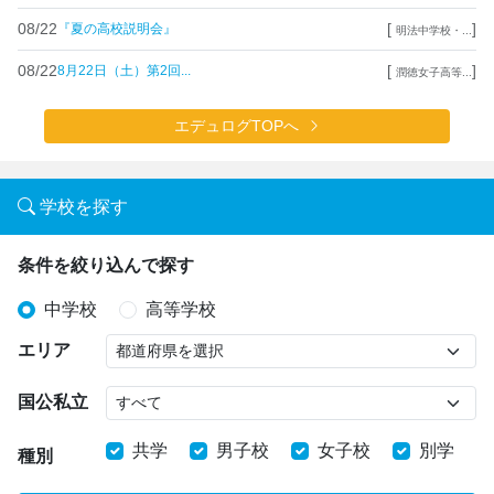
08/22
[
]
『夏の高校説明会』
明法中学校・...
08/22
[
]
8月22日（土）第2回...
潤徳女子高等...
エデュログTOPへ
学校を探す
条件を絞り込んで探す
中学校
高等学校
エリア
国公私立
共学
男子校
女子校
別学
種別