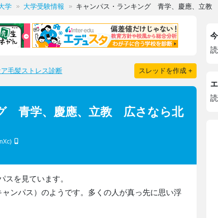
大学
大学受験情報
キャンパス・ランキング 青学、慶應、立教
今
読
ケア毛髪ストレス診断
スレッドを作成 +
エ
読
グ 青学、慶應、立教 広さなら北
XnXc)
パスを見ています。
キャンパス）のようです。多くの人が真っ先に思い浮