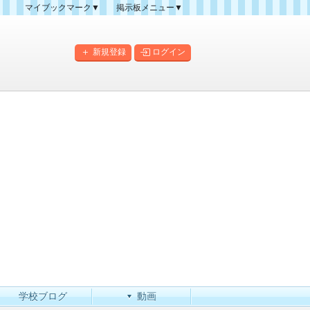
マイブックマーク▼
掲示板メニュー▼
クマーク一覧
掲示板の使い方
掲示板マップ
新規登録
ログイン
人気スレッドランキング
新規スレッド一覧
新着書き込み一覧
このカテゴリにスレッドを
作成
学校ブログ
動画