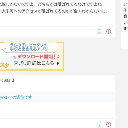
北線しかないですよ。どちらかは選ばれてるわけですよね。
と
子
か大手町へのアクセスが選ばれてるのかが全くわからないし、
育
。
い
ま
Yj0v6k)
1Nwyk) への返信です