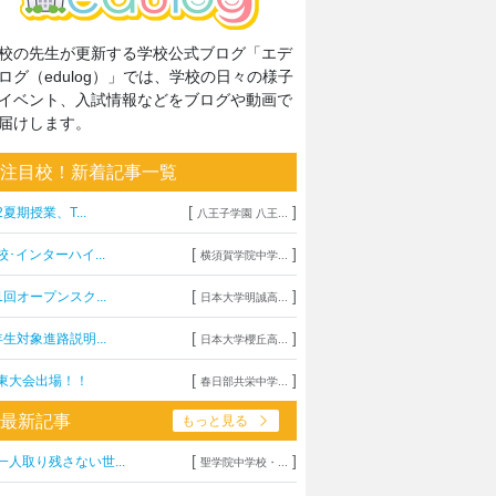
校の先生が更新する学校公式ブログ「エデ
ログ（edulog）」では、学校の日々の様子
イベント、入試情報などをブログや動画で
届けします。
注目校！新着記事一覧
[
]
2夏期授業、T...
八王子学園 八王...
[
]
校･インターハイ...
横須賀学院中学...
[
]
1回オープンスク...
日本大学明誠高...
[
]
年生対象進路説明...
日本大学櫻丘高...
[
]
東大会出場！！
春日部共栄中学...
最新記事
もっと見る
[
]
一人取り残さない世...
聖学院中学校・...