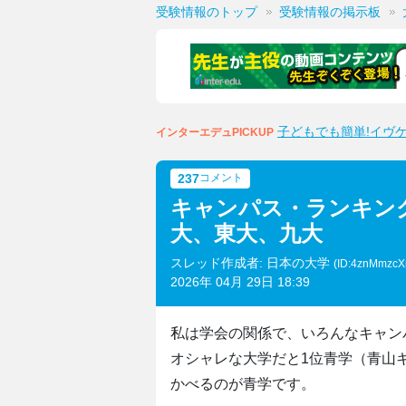
受験情報のトップ
受験情報の掲示板
子どもでも簡単!イヴ
インターエデュPICKUP
237
コメント
キャンパス・ランキン
大、東大、九大
スレッド作成者: 日本の大学
(ID:4znMmzc
2026年 04月 29日 18:39
私は学会の関係で、いろんなキャン
オシャレな大学だと1位青学（青山
かべるのが青学です。