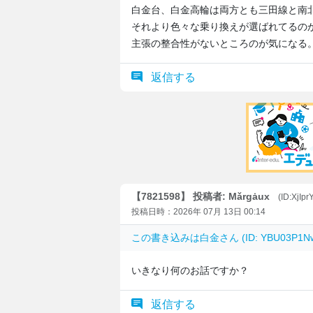
白金台、白金高輪は両方とも三田線と南
それより色々な乗り換えが選ばれてるの
主張の整合性がないところのが気になる
返信する
【7821598】 投稿者: Mǎrgȧux
(ID:XjIpr
投稿日時：2026年 07月 13日 00:14
この書き込みは
白金
さん (ID: YBU03P
いきなり何のお話ですか？
返信する