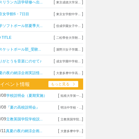
[
]
スリランカ語学研修へ出...
東京成徳大学深...
[
]
京女学館6・7日目
東京女学館中学...
[
]
学ソフトボール部夏季大...
佼成学園女子中...
[
]
 TITLE
二松學舍大学附...
[
]
スケットボール部_受験...
瀧野川女子学園...
[
]
りがとうを音楽にのせて♪
成女学園中学校...
[
]
夏の夜の納涼企画実話怪...
大妻多摩中学高...
イベント情報
もっと見る
/08
[
]
学校説明会（夏期実施）
拓殖大学第一...
/08
[
]
『夏の高校説明会』
明法中学校・...
/09
[
]
立教英国学院学校説...
立教英国学院...
/11
[
]
真夏の夜の納涼企画...
大妻多摩中学...