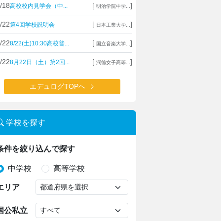
/18
[
]
高校校内見学会（中...
明治学院中学...
/22
[
]
第4回学校説明会
日本工業大学...
/22
[
]
8/22(土)10:30高校普...
国立音楽大学...
/22
[
]
8月22日（土）第2回...
潤徳女子高等...
エデュログTOPへ
学校を探す
条件を絞り込んで探す
中学校
高等学校
エリア
国公私立