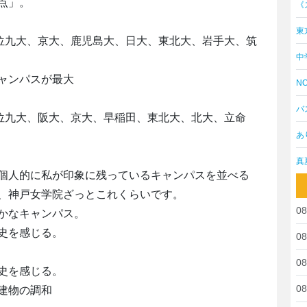
点」。
《
東
3位九大、京大、鹿児島大、日大、東北大、岩手大、筑
中
ャンパスが最大
NO
バ
3位九大、阪大、京大、早稲田、東北大、北大、立命
あ
真
個人的に私が印象に残っているキャンパスを並べる
、神戸女学院ざっとこれくらいです。
08
かなキャンパス。
史を感じる。
08
08
史を感じる。
08
建物の調和