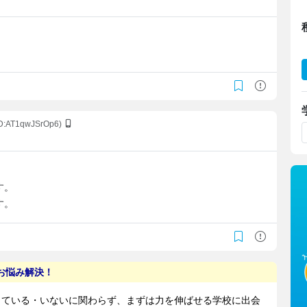
ID:AT1qwJSrOp6)
す。
す。