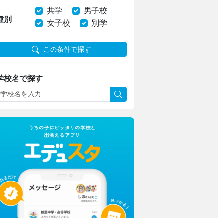
共学
男子校
種別
女子校
別学
この条件で探す
学校名で探す