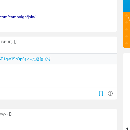
S.P/BUE)
 AT1qwJSrOp6) への返信です
Nwyk)
イ