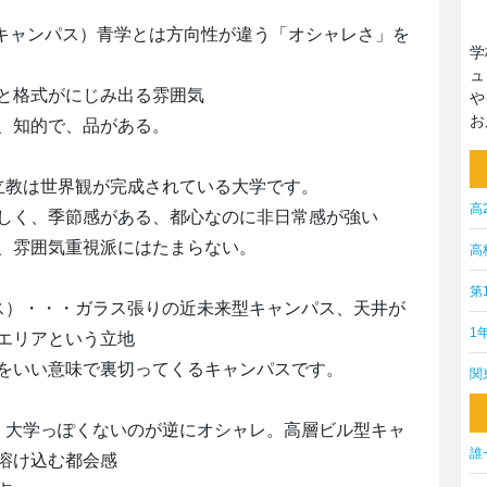
田キャンパス）青学とは方向性が違う「オシャレさ」を
学
ュ
と格式がにじみ出る雰囲気
や
お
、知的で、品がある。
立教は世界観が完成されている大学です。
高
しく、季節感がある、都心なのに非日常感が強い
、雰囲気重視派にはたまらない。
高
第
ス）・・・ガラス張りの近未来型キャンパス、天井が
1
エリアという立地
をいい意味で裏切ってくるキャンパスです。
関
・大学っぽくないのが逆にオシャレ。高層ビル型キャ
誰
溶け込む都会感