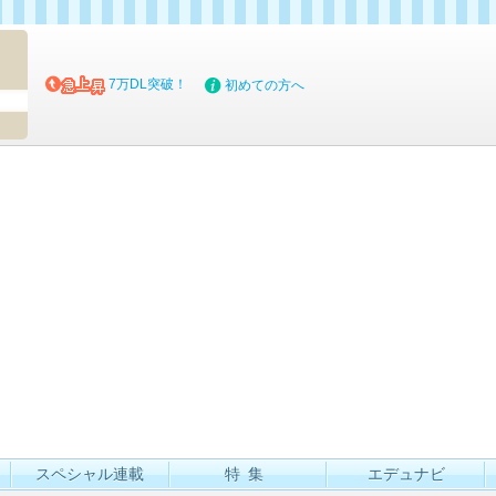
マイブッ
7万DL突破！
初めての方へ
スペシャル連載
特集
エデュナビ