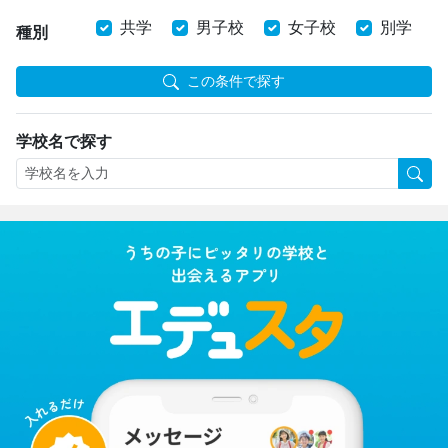
共学
男子校
女子校
別学
種別
この条件で探す
学校名で探す