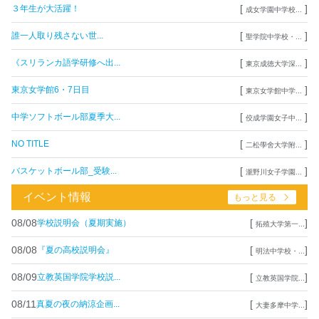
[
]
３年生が大活躍！
成女学園中学校...
[
]
誰一人取り残さない世...
聖学院中学校・...
[
]
《スリランカ語学研修へ出...
東京成徳大学深...
[
]
東京女学館6・7日目
東京女学館中学...
[
]
中学ソフトボール部夏季大...
佼成学園女子中...
[
]
NO TITLE
二松學舍大学附...
[
]
バスケットボール部_受験...
瀧野川女子学園...
イベント情報
もっと見る
08/08
[
]
学校説明会（夏期実施）
拓殖大学第一...
08/08
[
]
『夏の高校説明会』
明法中学校・...
08/09
[
]
立教英国学院学校説...
立教英国学院...
08/11
[
]
真夏の夜の納涼企画...
大妻多摩中学...