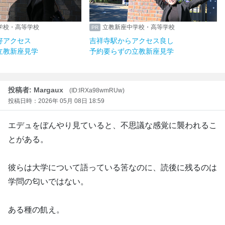
学校・高等学校
立教新座中学校・高等学校
好アクセス
吉祥寺駅からアクセス良し
立教新座見学
予約要らずの立教新座見学
投稿者: Margaux
(ID:lRXa98wmRUw)
投稿日時：2026年 05月 08日 18:59
エデュをぼんやり見ていると、不思議な感覚に襲われるこ
とがある。
彼らは大学について語っている筈なのに、読後に残るのは
学問の匂いではない。
ある種の飢え。