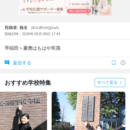
投稿者: 無名
(ID:kJfPnAQjXaA)
投稿日時：2026年 05月 08日 17:45
早稲田＞慶應はもはや常識
返信する
おすすめ学校特集
すべて見る