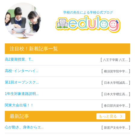
学校の先生による学校公式ブログ
注目校！新着記事一覧
[
]
高2夏期授業、T...
八王子学園 八王...
[
]
高校･インターハイ...
横須賀学院中学...
[
]
第1回オープンスク...
日本大学明誠高...
[
]
1年生対象進路説明...
日本大学櫻丘高...
[
]
関東大会出場！！
春日部共栄中学...
最新記事
もっと見る
[
]
心が動き、身体からエ...
新渡戸文化中学...