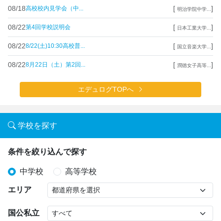
08/18
[
]
高校校内見学会（中...
明治学院中学...
08/22
[
]
第4回学校説明会
日本工業大学...
08/22
[
]
8/22(土)10:30高校普...
国立音楽大学...
08/22
[
]
8月22日（土）第2回...
潤徳女子高等...
エデュログTOPへ
学校を探す
条件を絞り込んで探す
中学校
高等学校
エリア
国公私立