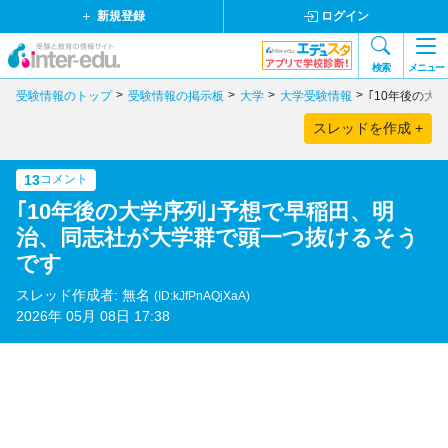
新規登録
ログイン
検索
メニュー
受験情報のトップ
受験情報の掲示板
大学
大学受験情報
｢10年後の
スレッドを作成 +
13
コメント
｢10年後の大学序列｣予想で早稲田、明
治、同志社が大学群で頭一つ抜けるそう
です
スレッド作成者: 無名
(ID:kJfPnAQjXaA)
2026年 05月 08日 17:38