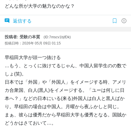
どんな所が大学の魅力なのかな？
返信する
投稿者: 受験の本質
(ID:7mscv1bjfDk)
投稿日時：2026年 05月 09日 01:15
早稲田大学が頭一つ抜ける
…もう、とっくに抜けてるじゃん、中国人留学生のの数で
しょ(笑)。
日本では「外国」や「外国人」をイメージする時、アメリ
カ合衆国、白人(黒人)をイメージする。「ユーは何しに日
本へ？」などの日本にいる(来る)外国人は白人と黒人ばか
り。早稲田の場合は中国人。月曜から夜ふかしと同じ。
まぁ、彼らは優秀だから早稲田大学も優秀となる。国賊か
どうかはさておいて…。