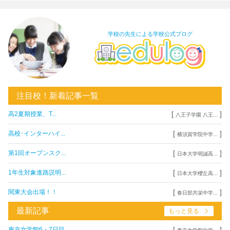
学校の先生による学校公式ブログ
注目校！新着記事一覧
[
]
高2夏期授業、T...
八王子学園 八王...
[
]
高校･インターハイ...
横須賀学院中学...
[
]
第1回オープンスク...
日本大学明誠高...
[
]
1年生対象進路説明...
日本大学櫻丘高...
[
]
関東大会出場！！
春日部共栄中学...
最新記事
もっと見る
[
]
東京女学館6・7日目