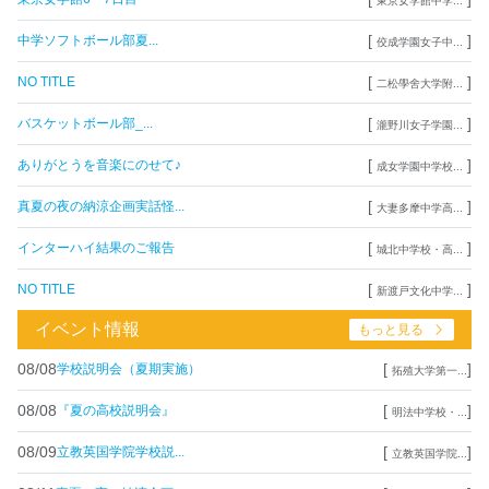
東京女学館中学...
[
]
中学ソフトボール部夏...
佼成学園女子中...
[
]
NO TITLE
二松學舍大学附...
[
]
バスケットボール部_...
瀧野川女子学園...
[
]
ありがとうを音楽にのせて♪
成女学園中学校...
[
]
真夏の夜の納涼企画実話怪...
大妻多摩中学高...
[
]
インターハイ結果のご報告
城北中学校・高...
[
]
NO TITLE
新渡戸文化中学...
イベント情報
もっと見る
08/08
[
]
学校説明会（夏期実施）
拓殖大学第一...
08/08
[
]
『夏の高校説明会』
明法中学校・...
08/09
[
]
立教英国学院学校説...
立教英国学院...