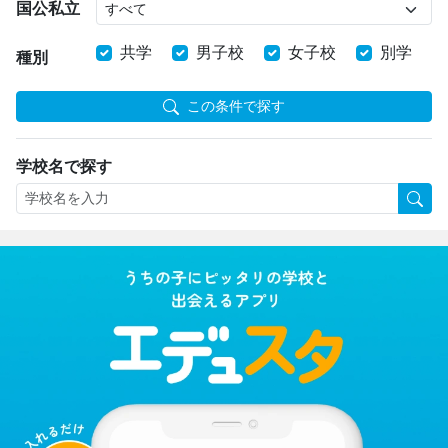
国公私立
共学
男子校
女子校
別学
種別
この条件で探す
学校名で探す