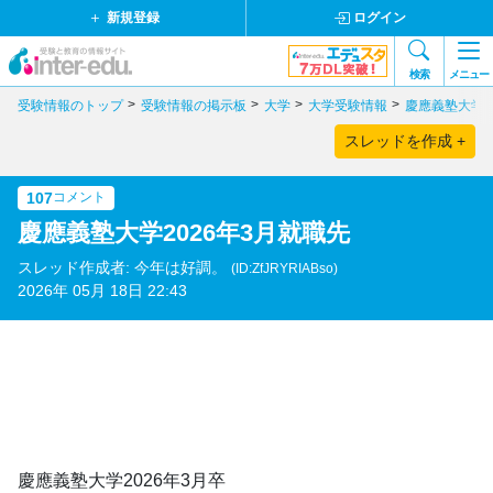
新規登録
ログイン
検索
メニュー
受験情報のトップ
受験情報の掲示板
大学
大学受験情報
慶應義塾大学2
スレッドを作成 +
107
コメント
慶應義塾大学2026年3月就職先
スレッド作成者: 今年は好調。
(ID:ZfJRYRIABso)
2026年 05月 18日 22:43
慶應義塾大学2026年3月卒