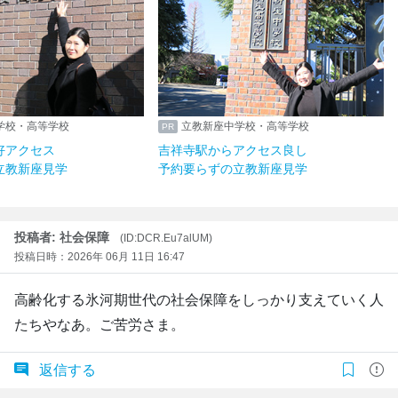
学校・高等学校
立教新座中学校・高等学校
好アクセス
吉祥寺駅からアクセス良し
立教新座見学
予約要らずの立教新座見学
投稿者: 社会保障
(ID:DCR.Eu7alUM)
投稿日時：2026年 06月 11日 16:47
高齢化する氷河期世代の社会保障をしっかり支えていく人
たちやなあ。ご苦労さま。
返信する