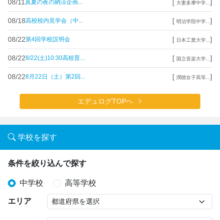
08/11
[
]
真夏の夜の納涼企画...
大妻多摩中学...
08/18
[
]
高校校内見学会（中...
明治学院中学...
08/22
[
]
第4回学校説明会
日本工業大学...
08/22
[
]
8/22(土)10:30高校普...
国立音楽大学...
08/22
[
]
8月22日（土）第2回...
潤徳女子高等...
エデュログTOPへ
学校を探す
条件を絞り込んで探す
中学校
高等学校
エリア