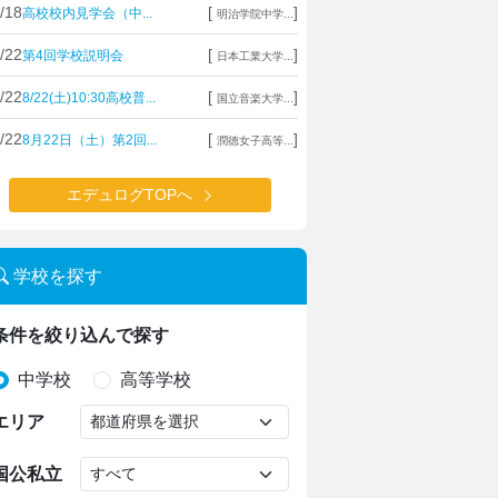
/18
[
]
高校校内見学会（中...
明治学院中学...
/22
[
]
第4回学校説明会
日本工業大学...
/22
[
]
8/22(土)10:30高校普...
国立音楽大学...
/22
[
]
8月22日（土）第2回...
潤徳女子高等...
エデュログTOPへ
学校を探す
条件を絞り込んで探す
中学校
高等学校
エリア
国公私立