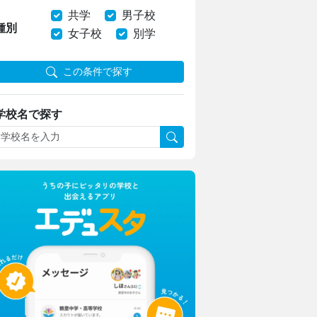
共学
男子校
種別
女子校
別学
この条件で探す
学校名で探す