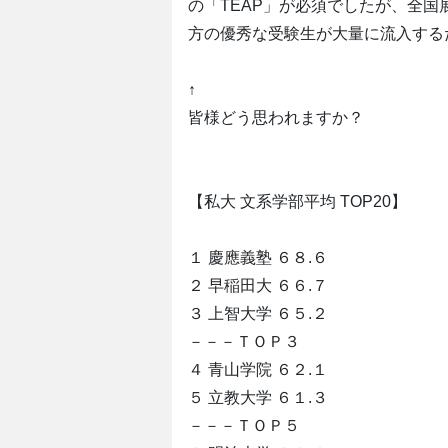
の「TEAP」が必須でしたが、全
方の優秀な受験生が大量に流入する
↑
皆様どう思われますか？
【私大 文系学部平均 TOP20】
１ 慶應義塾 ６８.６
２ 早稲田大 ６６.７
３ 上智大学 ６５.２
－－－ＴＯＰ３
４ 青山学院 ６２.１
５ 立教大学 ６１.３
－－－ＴＯＰ５