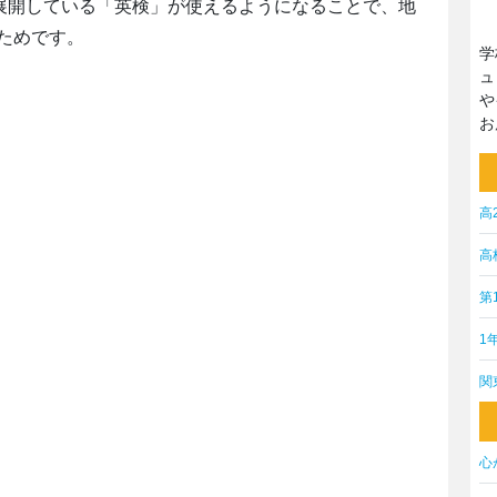
国展開している「英検」が使えるようになることで、地
ためです。
学
ュ
や
お
高
高
第
1
関
心