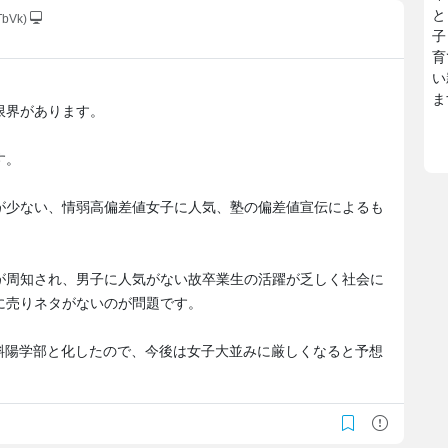
と
TbVk)
子
育
い
ま
限界があります。
す。
が少ない、情弱高偏差値女子に人気、塾の偏差値宣伝によるも
が周知され、男子に人気がない故卒業生の活躍が乏しく社会に
に売りネタがないのが問題です。
斜陽学部と化したので、今後は女子大並みに厳しくなると予想