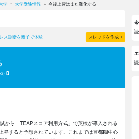
大学
大学受験情報
今後上智はまた難化する
今
読
レス診断を親子で体験
スレッドを作成 +
エ
る
読
x2)
入試から「TEAPスコア利用方式」で英検が導入される
上昇すると予想されています。これまでは首都圏中心