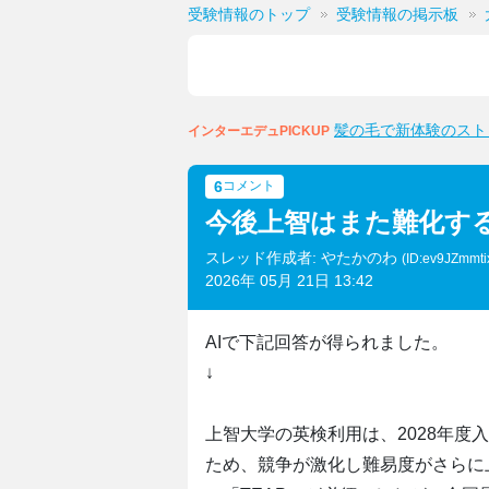
受験情報のトップ
受験情報の掲示板
髪の毛で新体験のスト
インターエデュPICKUP
6
コメント
今後上智はまた難化す
スレッド作成者: やたかのわ
(ID:ev9JZmmti
2026年 05月 21日 13:42
AIで下記回答が得られました。
↓
上智大学の英検利用は、2028年度
ため、競争が激化し難易度がさらに