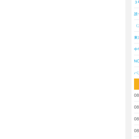
３
誰
《
東
中
NO
バ
08
08
08
08