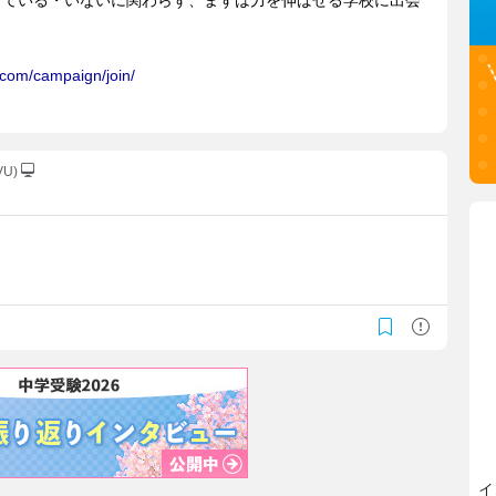
fVU)
イ