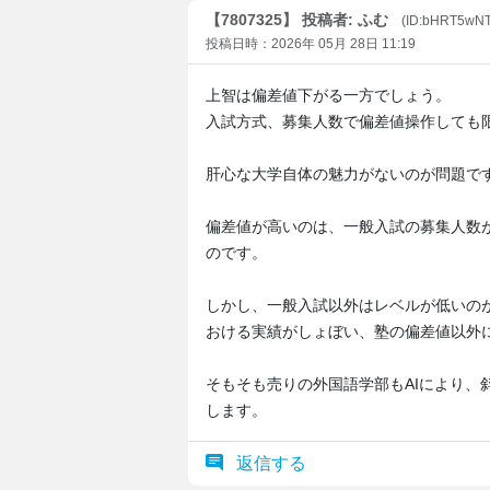
【7807325】 投稿者: ふむ
(ID:bHRT5wN
投稿日時：2026年 05月 28日 11:19
上智は偏差値下がる一方でしょう。
入試方式、募集人数で偏差値操作しても
肝心な大学自体の魅力がないのが問題で
偏差値が高いのは、一般入試の募集人数
のです。
しかし、一般入試以外はレベルが低いの
おける実績がしょぼい、塾の偏差値以外
そもそも売りの外国語学部もAIにより、
します。
返信する