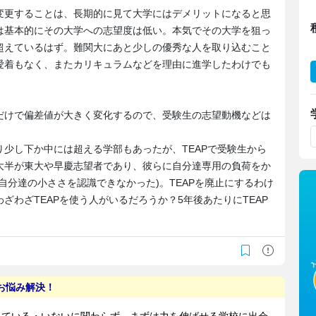
変更することは、長期的に見て大学にはデメリットになると思
は基本的にその大学への志望度は低い。本気でその大学を狙っ
超えているはず。難関大にあと少しの優秀な人を取り込むこと
愛着もなく、またカリキュラムなどを理由に進学したわけでも
だけで偏差値が大きく変化するので、受験生の志望動機などは
少し下か中には超える学部もあったが、TEAPで受験生から
大半が東大や早慶志望者であり、彼らに自分達専用の負荷をか
自分達の小ささを認識できなかった)。TEAPを廃止にするわけ
ざわざTEAPを使う人がいるだろうか？5年後あたりにTEAP
。