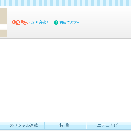
マイブッ
7万DL突破！
初めての方へ
スペシャル連載
特集
エデュナビ