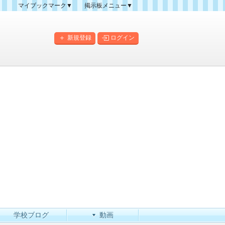
マイブックマーク▼
掲示板メニュー▼
クマーク一覧
掲示板の使い方
掲示板マップ
新規登録
ログイン
人気スレッドランキング
新規スレッド一覧
新着書き込み一覧
このカテゴリにスレッドを
作成
学校ブログ
動画