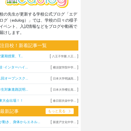
校の先生が更新する学校公式ブログ「エデ
ログ（edulog）」では、学校の日々の様子
イベント、入試情報などをブログや動画で
届けします。
注目校！新着記事一覧
[
]
2夏期授業、T...
八王子学園 八王...
[
]
校･インターハイ...
横須賀学院中学...
[
]
1回オープンスク...
日本大学明誠高...
[
]
年生対象進路説明...
日本大学櫻丘高...
[
]
東大会出場！！
春日部共栄中学...
最新記事
もっと見る
[
]
が動き、身体からエネル...
新渡戸文化中学...