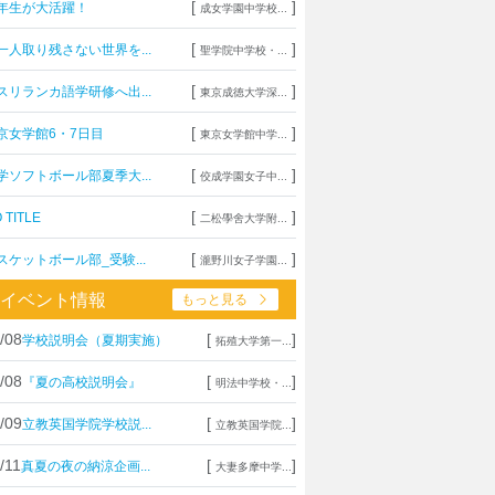
[
]
年生が大活躍！
成女学園中学校...
[
]
一人取り残さない世界を...
聖学院中学校・...
[
]
スリランカ語学研修へ出...
東京成徳大学深...
[
]
京女学館6・7日目
東京女学館中学...
[
]
学ソフトボール部夏季大...
佼成学園女子中...
[
]
 TITLE
二松學舍大学附...
[
]
スケットボール部_受験...
瀧野川女子学園...
イベント情報
もっと見る
/08
[
]
学校説明会（夏期実施）
拓殖大学第一...
/08
[
]
『夏の高校説明会』
明法中学校・...
/09
[
]
立教英国学院学校説...
立教英国学院...
/11
[
]
真夏の夜の納涼企画...
大妻多摩中学...