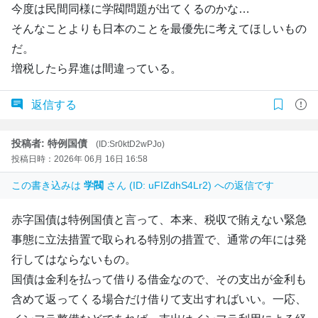
今度は民間同様に学閥問題が出てくるのかな…
そんなことよりも日本のことを最優先に考えてほしいもの
だ。
増税したら昇進は間違っている。
返信する
投稿者: 特例国債
(ID:Sr0ktD2wPJo)
投稿日時：2026年 06月 16日 16:58
この書き込みは
学閥
さん (ID: uFIZdhS4Lr2) への返信です
赤字国債は特例国債と言って、本来、税収で賄えない緊急
事態に立法措置で取られる特別の措置で、通常の年には発
行してはならないもの。
国債は金利を払って借りる借金なので、その支出が金利も
含めて返ってくる場合だけ借りて支出すればいい。一応、