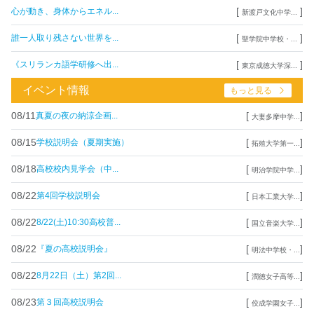
[
]
心が動き、身体からエネル...
新渡戸文化中学...
[
]
誰一人取り残さない世界を...
聖学院中学校・...
[
]
《スリランカ語学研修へ出...
東京成徳大学深...
イベント情報
もっと見る
08/11
[
]
真夏の夜の納涼企画...
大妻多摩中学...
08/15
[
]
学校説明会（夏期実施）
拓殖大学第一...
08/18
[
]
高校校内見学会（中...
明治学院中学...
08/22
[
]
第4回学校説明会
日本工業大学...
08/22
[
]
8/22(土)10:30高校普...
国立音楽大学...
08/22
[
]
『夏の高校説明会』
明法中学校・...
08/22
[
]
8月22日（土）第2回...
潤徳女子高等...
08/23
[
]
第３回高校説明会
佼成学園女子...