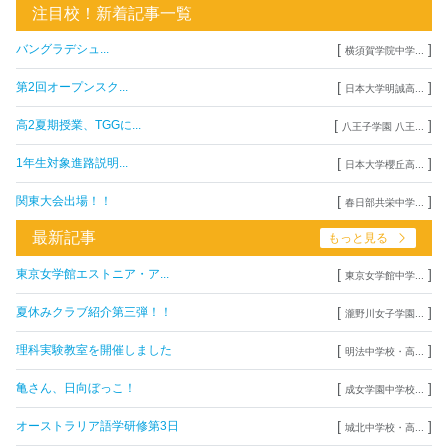
注目校！新着記事一覧
[
]
バングラデシュ...
横須賀学院中学...
[
]
第2回オープンスク...
日本大学明誠高...
[
]
高2夏期授業、TGGに...
八王子学園 八王...
[
]
1年生対象進路説明...
日本大学櫻丘高...
[
]
関東大会出場！！
春日部共栄中学...
最新記事
もっと見る
[
]
東京女学館エストニア・ア...
東京女学館中学...
[
]
夏休みクラブ紹介第三弾！！
瀧野川女子学園...
[
]
理科実験教室を開催しました
明法中学校・高...
[
]
亀さん、日向ぼっこ！
成女学園中学校...
[
]
オーストラリア語学研修第3日
城北中学校・高...