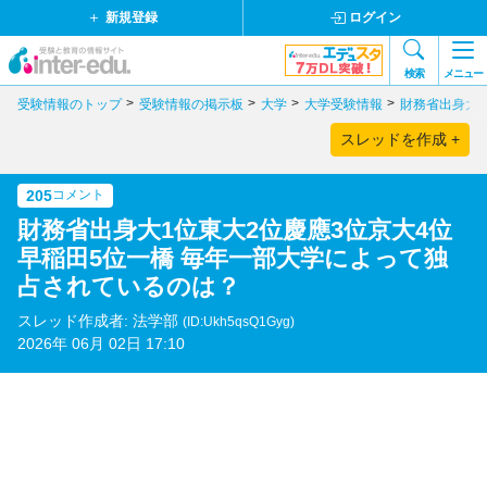
新規登録
ログイン
検索
メニュー
受験情報のトップ
受験情報の掲示板
大学
大学受験情報
財務省出身大1
スレッドを作成 +
205
コメント
財務省出身大1位東大2位慶應3位京大4位
早稲田5位一橋 毎年一部大学によって独
占されているのは？
スレッド作成者: 法学部
(ID:Ukh5qsQ1Gyg)
2026年 06月 02日 17:10