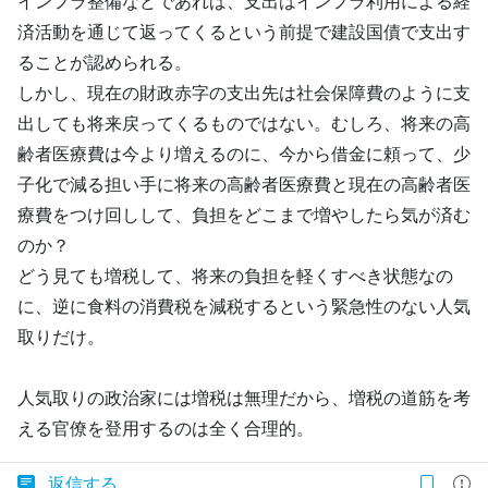
インフラ整備などであれば、支出はインフラ利用による経
済活動を通じて返ってくるという前提で建設国債で支出す
ることが認められる。
しかし、現在の財政赤字の支出先は社会保障費のように支
出しても将来戻ってくるものではない。むしろ、将来の高
齢者医療費は今より増えるのに、今から借金に頼って、少
子化で減る担い手に将来の高齢者医療費と現在の高齢者医
療費をつけ回しして、負担をどこまで増やしたら気が済む
のか？
どう見ても増税して、将来の負担を軽くすべき状態なの
に、逆に食料の消費税を減税するという緊急性のない人気
取りだけ。
人気取りの政治家には増税は無理だから、増税の道筋を考
える官僚を登用するのは全く合理的。
返信する