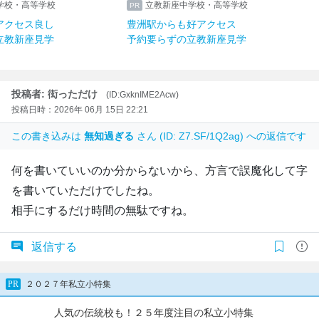
学校・高等学校
立教新座中学校・高等学校
アクセス良し
豊洲駅からも好アクセス
立教新座見学
予約要らずの立教新座見学
投稿者: 衒っただけ
(ID:GxknIME2Acw)
投稿日時：2026年 06月 15日 22:21
この書き込みは
無知過ぎる
さん (ID: Z7.SF/1Q2ag) への返信です
何を書いていいのか分からないから、方言で誤魔化して字
を書いていただけでしたね。
相手にするだけ時間の無駄ですね。
返信する