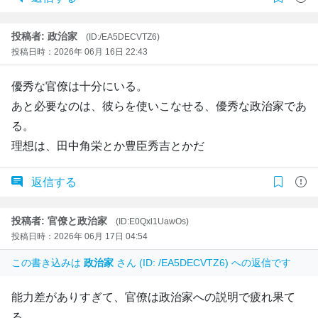
投稿者: 政治家
(ID:/EA5DECVTZ6)
投稿日時：2026年 06月 16日 22:43
優秀な官僚は十分にいる。
あと必要なのは、彼らを使いこなせる、優秀な政治家であ
る。
理想は、田中角栄とか豊臣秀吉とかだ
返信する
投稿者: 官僚と政治家
(ID:E0Qxl1UawOs)
投稿日時：2026年 06月 17日 04:54
この書き込みは
政治家
さん (ID: /EA5DECVTZ6) への返信です
能力差がありすぎて、官僚は政治家への説明で疲れ果て
る。