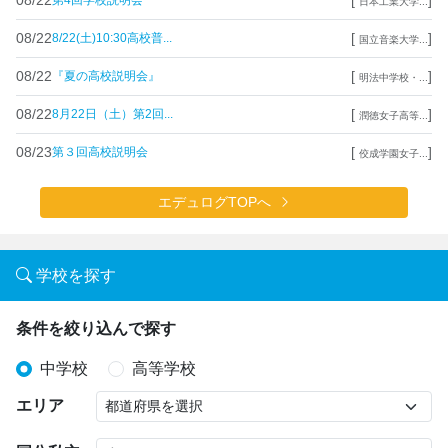
第4回学校説明会
日本工業大学...
08/22
[
]
8/22(土)10:30高校普...
国立音楽大学...
08/22
[
]
『夏の高校説明会』
明法中学校・...
08/22
[
]
8月22日（土）第2回...
潤徳女子高等...
08/23
[
]
第３回高校説明会
佼成学園女子...
エデュログTOPへ
学校を探す
条件を絞り込んで探す
中学校
高等学校
エリア