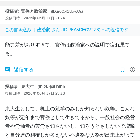
投稿者: 官僚と政治家
(ID:E0Qxl1UawOs)
投稿日時：2026年 06月 17日 21:24
この書き込みは
政治家
さん (ID: /EA5DECVTZ6) への返信です
能力差がありすぎて、官僚は政治家への説明で疲れ果て
る。
返信する
投稿者: 東大生
(ID:2Nrj6fH0iDI)
投稿日時：2026年 06月 17日 23:23
東大生として、机上の勉学のみしか知らない奴等。こんな
奴等が定年まで官僚として生きてるから、一般社会の経営
者や労働者の苦労も知らないし、知ろうともしないで増税
と自分達の利権しか考えない不適格な人格が出来上がって