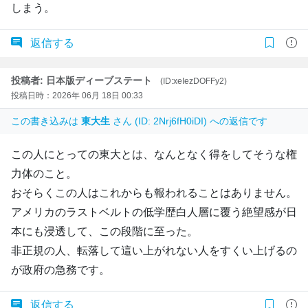
しまう。
返信する
投稿者: 日本版ディーブステート
(ID:xeIezDOFFy2)
投稿日時：2026年 06月 18日 00:33
この書き込みは
東大生
さん (ID: 2Nrj6fH0iDI) への返信です
この人にとっての東大とは、なんとなく得をしてそうな権
力体のこと。
おそらくこの人はこれからも報われることはありません。
アメリカのラストベルトの低学歴白人層に覆う絶望感が日
本にも浸透して、この段階に至った。
非正規の人、転落して這い上がれない人をすくい上げるの
が政府の急務です。
返信する