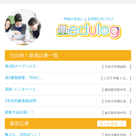
学校の先生による学校公式ブログ
注目校！新着記事一覧
[
]
第2回オープンスク...
日本大学明誠高...
[
]
高2夏期授業、TGGに...
八王子学園 八王...
[
]
高校･インターハイ...
横須賀学院中学...
[
]
1年生対象進路説明...
日本大学櫻丘高...
[
]
関東大会出場！！
春日部共栄中学...
最新記事
もっと見る
[
]
亀さん、日向ぼっこ！
成女学園中学校...