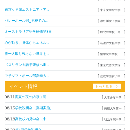
[
]
東京女学館エストニア・ア...
東京女学館中学...
[
]
バレーボール部_学校での...
瀧野川女子学園...
[
]
オーストラリア語学研修第3日
城北中学校・高...
[
]
心が動き、身体からエネル...
新渡戸文化中学...
[
]
誰一人取り残さない世界を...
聖学院中学校・...
[
]
《スリランカ語学研修へ出...
東京成徳大学深...
[
]
中学ソフトボール部夏季大...
佼成学園女子中...
イベント情報
もっと見る
08/11
[
]
真夏の夜の納涼企画...
大妻多摩中学...
08/15
[
]
学校説明会（夏期実施）
拓殖大学第一...
08/18
[
]
高校校内見学会（中...
明治学院中学...
08/22
[
]