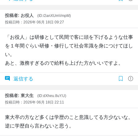
投稿者: お役人
(ID:/2anXUmVmpM)
投稿日時：2026年 06月 18日 09:27
「お役人」は研修として民間で客に頭を下げるような仕事
を１年間ぐらい研修・修行して社会常識を身につけてほし
い。
あと、激務すぎるので給料も上げた方がいいですよ。
返信する
投稿者: 東大生
(ID:dXheu.8uY.U)
投稿日時：2026年 06月 18日 22:11
東大卒の方など多くは学歴のこと意識してる方少ないな。
逆に学歴自ら言わないと思う。