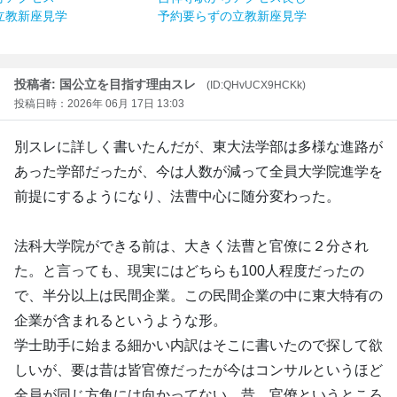
立教新座見学
予約要らずの立教新座見学
投稿者: 国公立を目指す理由スレ
(ID:QHvUCX9HCKk)
投稿日時：2026年 06月 17日 13:03
別スレに詳しく書いたんだが、東大法学部は多様な進路が
あった学部だったが、今は人数が減って全員大学院進学を
前提にするようになり、法曹中心に随分変わった。
法科大学院ができる前は、大きく法曹と官僚に２分され
た。と言っても、現実にはどちらも100人程度だったの
で、半分以上は民間企業。この民間企業の中に東大特有の
企業が含まれるというような形。
学士助手に始まる細かい内訳はそこに書いたので探して欲
しいが、要は昔は皆官僚だったが今はコンサルというほど
全員が同じ方角には向かってない。昔、官僚というところ