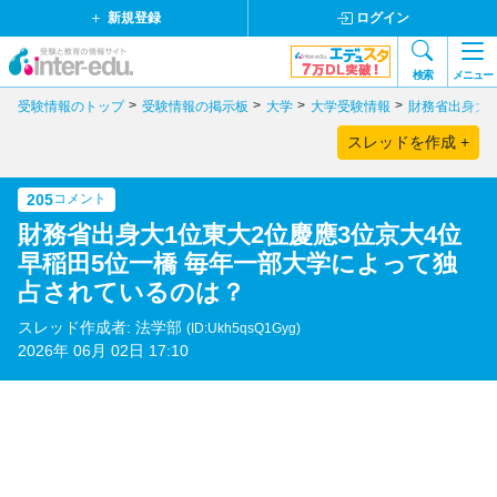
新規登録
ログイン
検索
メニュー
受験情報のトップ
受験情報の掲示板
大学
大学受験情報
財務省出身大1
スレッドを作成 +
205
コメント
財務省出身大1位東大2位慶應3位京大4位
早稲田5位一橋 毎年一部大学によって独
占されているのは？
スレッド作成者: 法学部
(ID:Ukh5qsQ1Gyg)
2026年 06月 02日 17:10