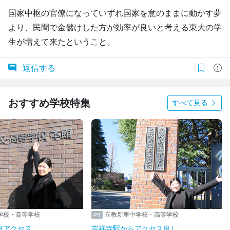
国家中枢の官僚になっていずれ国家を意のままに動かす夢
より、民間で金儲けした方が効率が良いと考える東大の学
生が増えて来たということ。
返信する
おすすめ学校特集
すべて見る
学校・高等学校
立教新座中学校・高等学校
好アクセス
吉祥寺駅からアクセス良し