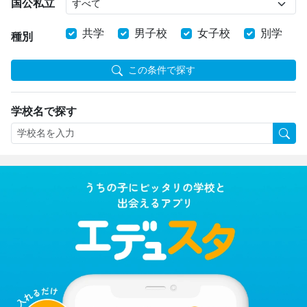
国公私立
共学
男子校
女子校
別学
種別
この条件で探す
学校名で探す