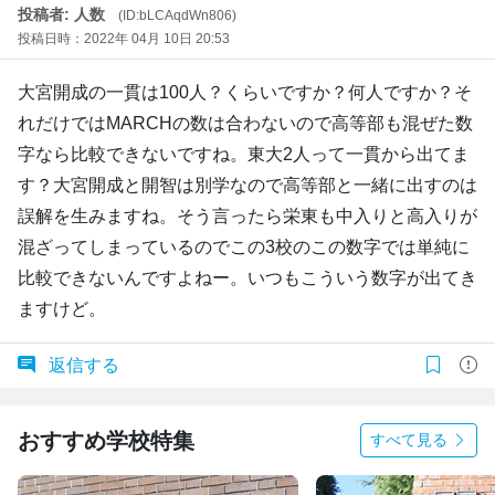
投稿者: 人数
(ID:bLCAqdWn806)
投稿日時：2022年 04月 10日 20:53
大宮開成の一貫は100人？くらいですか？何人ですか？そ
れだけではMARCHの数は合わないので高等部も混ぜた数
字なら比較できないですね。東大2人って一貫から出てま
す？大宮開成と開智は別学なので高等部と一緒に出すのは
誤解を生みますね。そう言ったら栄東も中入りと高入りが
混ざってしまっているのでこの3校のこの数字では単純に
比較できないんですよねー。いつもこういう数字が出てき
ますけど。
返信する
おすすめ学校特集
すべて見る