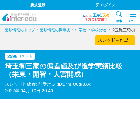
新規登録
ログイン
検索
メニュー
受験情報のトップ
受験情報の掲示板
中学校
学校比較
埼玉御三家の偏
スレッドを作成 +
2996
コメント
埼玉御三家の偏差値及び進学実績比較
（栄東・開智・大宮開成）
スレッド作成者: 前受け３
(ID:DnmTOUdc3XA)
2022年 04月 10日 20:40