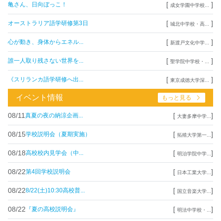
[
]
亀さん、日向ぼっこ！
成女学園中学校...
[
]
オーストラリア語学研修第3日
城北中学校・高...
[
]
心が動き、身体からエネル...
新渡戸文化中学...
[
]
誰一人取り残さない世界を...
聖学院中学校・...
[
]
《スリランカ語学研修へ出...
東京成徳大学深...
イベント情報
もっと見る
08/11
[
]
真夏の夜の納涼企画...
大妻多摩中学...
08/15
[
]
学校説明会（夏期実施）
拓殖大学第一...
08/18
[
]
高校校内見学会（中...
明治学院中学...
08/22
[
]
第4回学校説明会
日本工業大学...
08/22
[
]
8/22(土)10:30高校普...
国立音楽大学...
08/22
[
]
『夏の高校説明会』
明法中学校・...