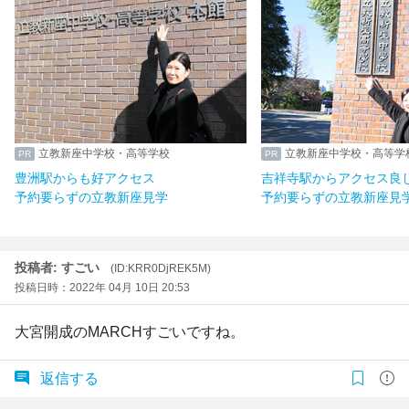
立教新座中学校・高等学校
立教新座中学校・高等学
豊洲駅からも好アクセス
吉祥寺駅からアクセス良
予約要らずの立教新座見学
予約要らずの立教新座見
投稿者: すごい
(ID:KRR0DjREK5M)
投稿日時：2022年 04月 10日 20:53
大宮開成のMARCHすごいですね。
返信する