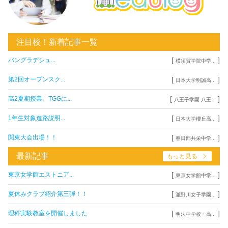
注目校！新着記事一覧
[
]
バングラデシュ...
横須賀学院中学...
[
]
第2回オープンスク...
日本大学明誠高...
[
]
高2夏期授業、TGGに...
八王子学園 八王...
[
]
1年生対象進路説明...
日本大学櫻丘高...
[
]
関東大会出場！！
春日部共栄中学...
最新記事
もっと見る
[
]
東京女学館エストニア...
東京女学館中学...
[
]
夏休みクラブ紹介第三弾！！
瀧野川女子学園...
[
]
理科実験教室を開催しました
明法中学校・高...