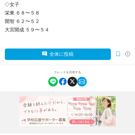
◇女子
栄東 ６８〜５８
開智 ６２〜５２
大宮開成 ５９〜５４
全体に投稿
スレッドを共有する