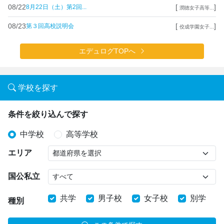
08/22
[
]
8月22日（土）第2回...
潤徳女子高等...
08/23
[
]
第３回高校説明会
佼成学園女子...
エデュログTOPへ
学校を探す
条件を絞り込んで探す
中学校
高等学校
エリア
国公私立
共学
男子校
女子校
別学
種別