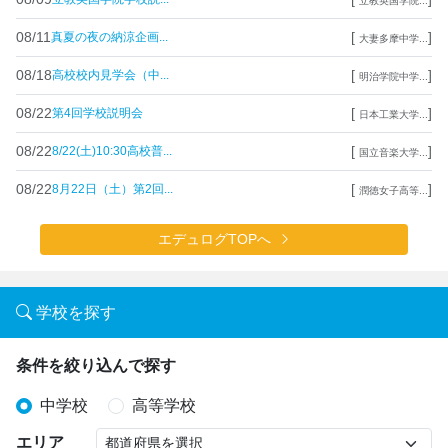
立教英国学院...
08/11
[
]
真夏の夜の納涼企画...
大妻多摩中学...
08/18
[
]
高校校内見学会（中...
明治学院中学...
08/22
[
]
第4回学校説明会
日本工業大学...
08/22
[
]
8/22(土)10:30高校普...
国立音楽大学...
08/22
[
]
8月22日（土）第2回...
潤徳女子高等...
エデュログTOPへ
学校を探す
条件を絞り込んで探す
中学校
高等学校
エリア