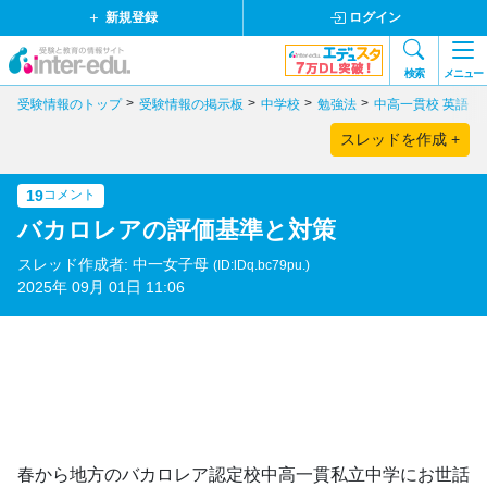
新規登録
ログイン
検索
メニュー
受験情報のトップ
受験情報の掲示板
中学校
勉強法
中高一貫校 英語
スレッドを作成 +
19
コメント
バカロレアの評価基準と対策
スレッド作成者: 中一女子母
(ID:lDq.bc79pu.)
2025年 09月 01日 11:06
春から地方のバカロレア認定校中高一貫私立中学にお世話