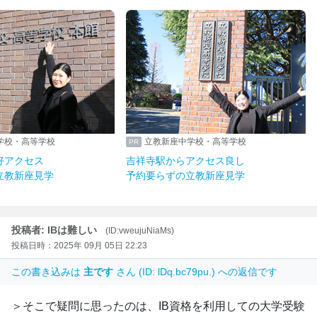
学校・高等学校
立教新座中学校・高等学校
好アクセス
吉祥寺駅からアクセス良し
立教新座見学
予約要らずの立教新座見学
投稿者: IBは難しい
(ID:vweujuNiaMs)
投稿日時：2025年 09月 05日 22:23
この書き込みは
主です
さん (ID: lDq.bc79pu.) への返信です
＞そこで疑問に思ったのは、IB資格を利用しての大学受験