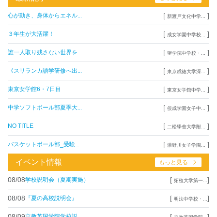
[
]
心が動き、身体からエネル...
新渡戸文化中学...
[
]
３年生が大活躍！
成女学園中学校...
[
]
誰一人取り残さない世界を...
聖学院中学校・...
[
]
《スリランカ語学研修へ出...
東京成徳大学深...
[
]
東京女学館6・7日目
東京女学館中学...
[
]
中学ソフトボール部夏季大...
佼成学園女子中...
[
]
NO TITLE
二松學舍大学附...
[
]
バスケットボール部_受験...
瀧野川女子学園...
イベント情報
もっと見る
08/08
[
]
学校説明会（夏期実施）
拓殖大学第一...
08/08
[
]
『夏の高校説明会』
明法中学校・...
08/09
[
]
立教英国学院学校説...