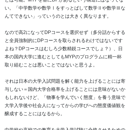
い。「中学数学や数学Ⅰをすっとばして数学Ⅱや数学Ⅲな
んてできない」っていうのとは大きく異なります。
なので高2になってDPコースを選択せず（多分話からする
と全員強制的にDPコースを取らされるわけではないです
よね？DPコースはむしろ少数精鋭コースでしょ？）、日
本の国内大学に進むとしてもMYPのプログラムに精一杯
取り組むことは悪いことではないと思うよ。
それは日本の大学入試問題を解く能力を上げることには寄
与しない＝国内大学合格率を上げることには意味がないか
もしれないけど、「物事を学んでいく態度」を養う意味で
大学入学後や社会人になってからの学びへの態度価値観を
醸成することにはなるから。
中学校や高校での教育を大学入学試験に合格させるための