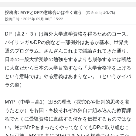
投稿者: MYPとDPの意味合いは全く違う
(ID:5cdubjUGz7k)
投稿日時：2025年 09月 06日 15:22
DP（高2・３）は海外大学進学資格を得るためのコース。
バイリンガルDPの例など一部例外はあるが基本、世界共
通のプログラム。さんざんこれまで議論されてきた通り、
日本の一般大学受験の勉強をするよりも履修するのは断然
に大変だから日本の大学目指すなら「大学合格率を上げる
という意味では」やる意義はあまりない。（というかイバ
ラの道）
MYP（中学～高1）はIBの理念（探究心や批判的思考を養
うだとか）を各国・各校それぞれ独自に組み込んだ教育課
程でとくに受験資格に直結する何かを伝授するものではな
い。逆にMYPをまったくやってなくてもDPに取り組むこ
とは可能。MYPを基にDPがあるという構造にはなってな