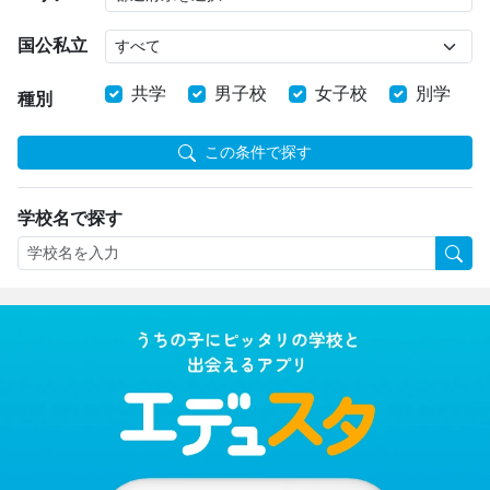
国公私立
共学
男子校
女子校
別学
種別
この条件で探す
学校名で探す