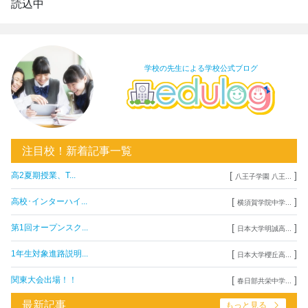
読込中
学校の先生による学校公式ブログ
注目校！新着記事一覧
[
]
高2夏期授業、T...
八王子学園 八王...
[
]
高校･インターハイ...
横須賀学院中学...
[
]
第1回オープンスク...
日本大学明誠高...
[
]
1年生対象進路説明...
日本大学櫻丘高...
[
]
関東大会出場！！
春日部共栄中学...
最新記事
もっと見る