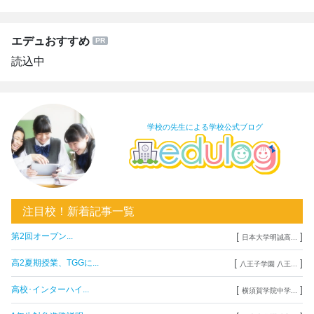
エデュおすすめ
読込中
学校の先生による学校公式ブログ
注目校！新着記事一覧
[
]
第2回オープン...
日本大学明誠高...
[
]
高2夏期授業、TGGに...
八王子学園 八王...
[
]
高校･インターハイ...
横須賀学院中学...