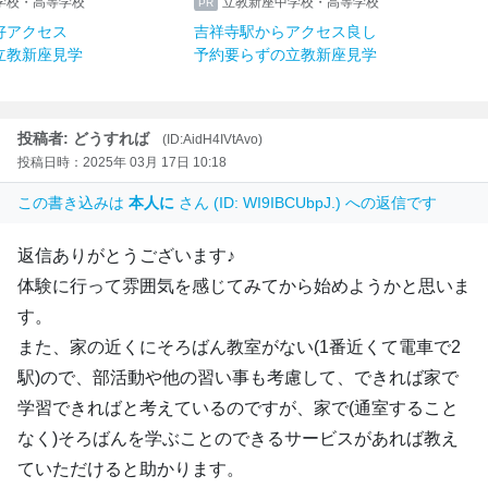
立教新座中学校・高等学校
立教新座中学校・高等学
豊洲駅からも好アクセス
吉祥寺駅からアクセス良
予約要らずの立教新座見学
予約要らずの立教新座見
投稿者: どうすれば
(ID:AidH4IVtAvo)
投稿日時：2025年 03月 17日 10:18
この書き込みは
本人に
さん (ID: WI9IBCUbpJ.) への返信です
返信ありがとうございます♪
体験に行って雰囲気を感じてみてから始めようかと思いま
す。
また、家の近くにそろばん教室がない(1番近くて電車で2
駅)ので、部活動や他の習い事も考慮して、できれば家で
学習できればと考えているのですが、家で(通室すること
なく)そろばんを学ぶことのできるサービスがあれば教え
ていただけると助かります。