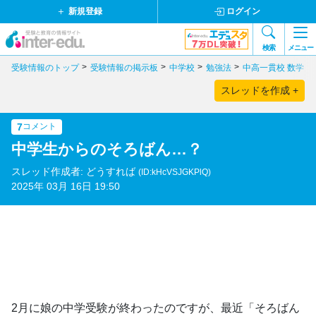
新規登録
ログイン
検索
メニュー
受験情報のトップ
受験情報の掲示板
中学校
勉強法
中高一貫校 数学
スレッドを作成 +
7
コメント
中学生からのそろばん…？
スレッド作成者: どうすれば
(ID:kHcVSJGKPlQ)
2025年 03月 16日 19:50
2月に娘の中学受験が終わったのですが、最近「そろばん