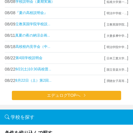
08/08
[
]
学校説明会（夏期実施）
拓殖大学第一...
08/08
[
]
『夏の高校説明会』
明法中学校・...
08/09
[
]
立教英国学院学校説...
立教英国学院...
08/11
[
]
真夏の夜の納涼企画...
大妻多摩中学...
08/18
[
]
高校校内見学会（中...
明治学院中学...
08/22
[
]
第4回学校説明会
日本工業大学...
08/22
[
]
8/22(土)10:30高校普...
国立音楽大学...
08/22
[
]
8月22日（土）第2回...
潤徳女子高等...
エデュログTOPへ
学校を探す
条件を絞り込んで探す