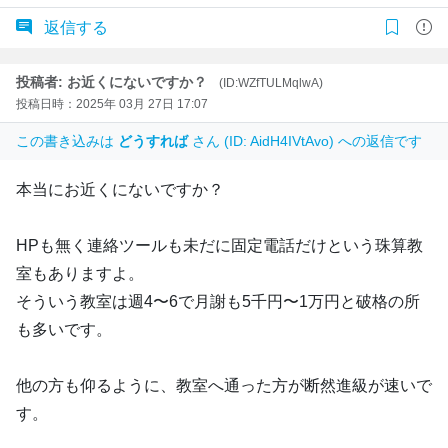
返信する
投稿者: お近くにないですか？
(ID:WZfTULMqlwA)
投稿日時：2025年 03月 27日 17:07
この書き込みは
どうすれば
さん (ID: AidH4IVtAvo) への返信です
本当にお近くにないですか？
HPも無く連絡ツールも未だに固定電話だけという珠算教
室もありますよ。
そういう教室は週4〜6で月謝も5千円〜1万円と破格の所
も多いです。
他の方も仰るように、教室へ通った方が断然進級が速いで
す。