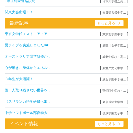
[
]
1年生対象進路説明...
日本大学櫻丘高...
[
]
関東大会出場！！
春日部共栄中学...
最新記事
もっと見る
[
]
東京女学館エストニア・ア...
東京女学館中学...
[
]
夏ライブを実施しました&#...
瀧野川女子学園...
[
]
オーストラリア語学研修が...
城北中学校・高...
[
]
心が動き、身体からエネル...
新渡戸文化中学...
[
]
３年生が大活躍！
成女学園中学校...
[
]
誰一人取り残さない世界を...
聖学院中学校・...
[
]
《スリランカ語学研修へ出...
東京成徳大学深...
[
]
中学ソフトボール部夏季大...
佼成学園女子中...
イベント情報
もっと見る