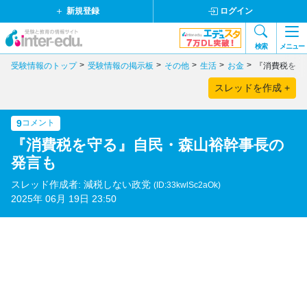
新規登録
ログイン
検索
メニュー
受験情報のトップ
受験情報の掲示板
その他
生活
お金
『消費税を守
スレッドを作成 +
9
コメント
『消費税を守る』自民・森山裕幹事長の
発言も
スレッド作成者: 減税しない政党
(ID:33kwlSc2aOk)
2025年 06月 19日 23:50