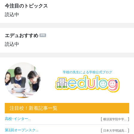
今注目のトピックス
読込中
エデュおすすめ
読込中
学校の先生による学校公式ブログ
注目校！新着記事一覧
[
]
高校･インター...
横須賀学院中学...
[
]
第1回オープンスク...
日本大学明誠高...