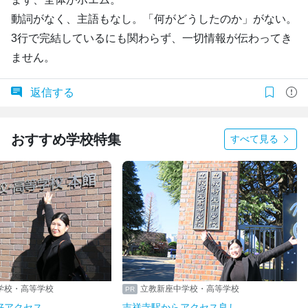
動詞がなく、主語もなし。「何がどうしたのか」がない。
3行で完結しているにも関わらず、一切情報が伝わってき
ません。
返信する
おすすめ学校特集
すべて見る
学校・高等学校
立教新座中学校・高等学校
好アクセス
吉祥寺駅からアクセス良し