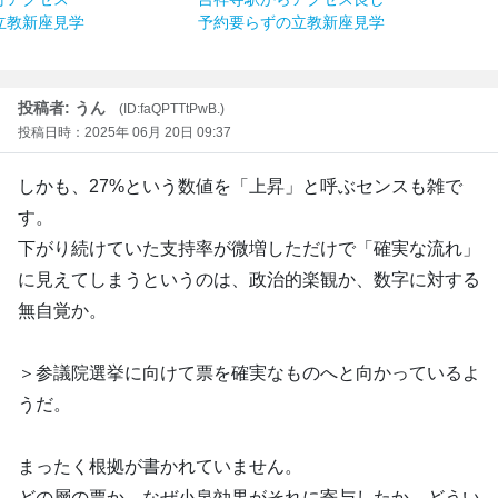
立教新座見学
予約要らずの立教新座見学
投稿者: うん
(ID:faQPTTtPwB.)
投稿日時：2025年 06月 20日 09:37
しかも、27%という数値を「上昇」と呼ぶセンスも雑で
す。
下がり続けていた支持率が微増しただけで「確実な流れ」
に見えてしまうというのは、政治的楽観か、数字に対する
無自覚か。
＞参議院選挙に向けて票を確実なものへと向かっているよ
うだ。
まったく根拠が書かれていません。
どの層の票か、なぜ小泉効果がそれに寄与したか、どうい