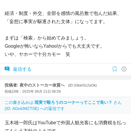
経済・制度・外交、全部を感情の風呂敷で包んだ結果、
「妄想に事実が駆逐された文体」になってます。
まずは「検索」から始めてみましょう。
Googleが怖いならYahoo!からでも大丈夫です。
いや、ヤホーで十分カモー 笑
返信する
投稿者: 夜中のストーカー体質へ
(ID:33kwlSc2aOk)
投稿日時：2025年 06月 21日 06:59
この書き込みは
現実で殴ろうのコーナーってここで良い？
さん
(ID: AGnk9tfZT0E) への返信です
玉木雄一郎氏はYouTubeで外国人観光客にも消費税を払っ
てもらう方針のようです。