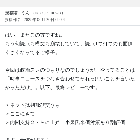
投稿者: うん
(ID:faQPTTtPwB.)
投稿日時：2025年 06月 20日 09:34
はい、またこの方ですね。
もう句読点も構文も崩壊していて、読点1つ打つのも面倒
くさくなってるご様子。
今回は政治スレのつもりなのでしょうが、やってることは
「時事ニュースをつなぎ合わせてそれっぽいことを言いた
かっただけ」。以下、最終レビューです。
＞ネット批判飛び交うも
＞ここにきて
＞内閣支持２７％に上昇 小泉氏米価対策を６割評価
まず、全体がポエム。