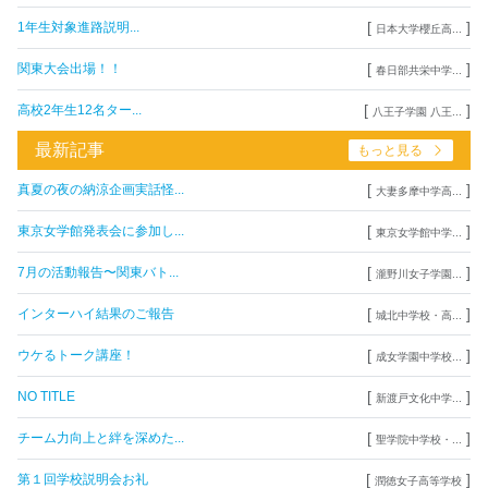
[
]
1年生対象進路説明...
日本大学櫻丘高...
[
]
関東大会出場！！
春日部共栄中学...
[
]
高校2年生12名ター...
八王子学園 八王...
最新記事
もっと見る
[
]
真夏の夜の納涼企画実話怪...
大妻多摩中学高...
[
]
東京女学館発表会に参加し...
東京女学館中学...
[
]
7月の活動報告〜関東バト...
瀧野川女子学園...
[
]
インターハイ結果のご報告
城北中学校・高...
[
]
ウケるトーク講座！
成女学園中学校...
[
]
NO TITLE
新渡戸文化中学...
[
]
チーム力向上と絆を深めた...
聖学院中学校・...
[
]
第１回学校説明会お礼
潤徳女子高等学校