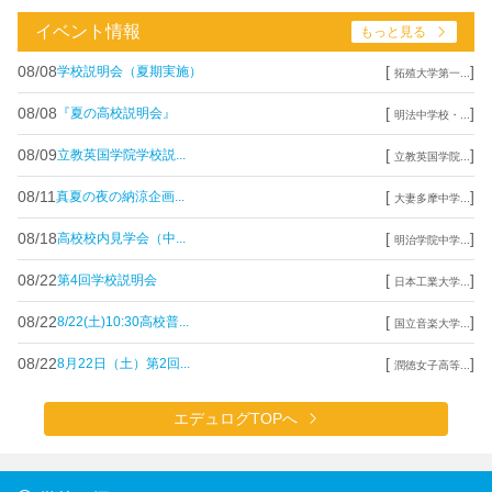
イベント情報
もっと見る
08/08
[
]
学校説明会（夏期実施）
拓殖大学第一...
08/08
[
]
『夏の高校説明会』
明法中学校・...
08/09
[
]
立教英国学院学校説...
立教英国学院...
08/11
[
]
真夏の夜の納涼企画...
大妻多摩中学...
08/18
[
]
高校校内見学会（中...
明治学院中学...
08/22
[
]
第4回学校説明会
日本工業大学...
08/22
[
]
8/22(土)10:30高校普...
国立音楽大学...
08/22
[
]
8月22日（土）第2回...
潤徳女子高等...
エデュログTOPへ