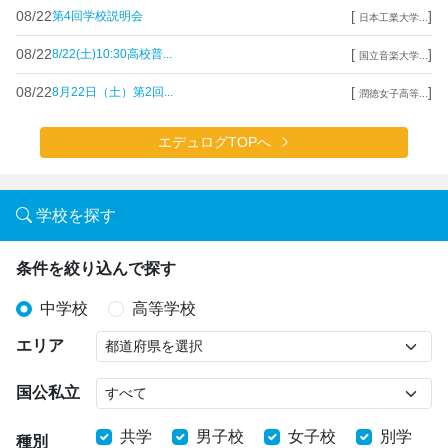
08/22
[
]
第4回学校説明会
日本工業大学...
08/22
[
]
8/22(土)10:30高校普...
国立音楽大学...
08/22
[
]
8月22日（土）第2回...
潤徳女子高等...
エデュログTOPへ
学校を探す
条件を絞り込んで探す
中学校
高等学校
エリア
国公私立
共学
男子校
女子校
別学
種別