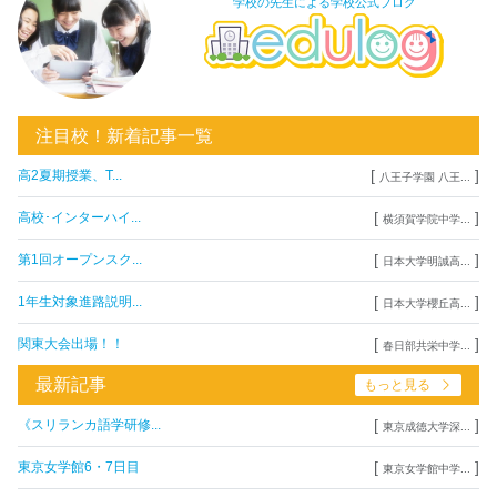
学校の先生による学校公式ブログ
注目校！新着記事一覧
[
]
高2夏期授業、T...
八王子学園 八王...
[
]
高校･インターハイ...
横須賀学院中学...
[
]
第1回オープンスク...
日本大学明誠高...
[
]
1年生対象進路説明...
日本大学櫻丘高...
[
]
関東大会出場！！
春日部共栄中学...
最新記事
もっと見る
[
]
《スリランカ語学研修...
東京成徳大学深...
[
]
東京女学館6・7日目
東京女学館中学...