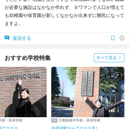
が必要な施設はなかなか作れず、タワマンで人口が増えて
も幼稚園や保育園が新しくなかなか出来ずに難民になって
ますよ。
返信する
おすすめ学校特集
すべて見る
学校・高等学校
立教新座中学校・高等学校
好アクセス
吉祥寺駅からアクセス良し