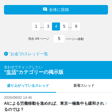
全体に投稿
1
…
3
4
5
…
9
現在
4
/
9
ページ
ページへ移動
"お金"のスレッド一覧
合わせてチェックしたい
"
生活
"カテゴリーの掲示版
盛り上がっているスレッド
新着スレッド
2026/08/02 14:46
AIによる労働移動を進めれば、東京一極集中も緩和され
るのでは？