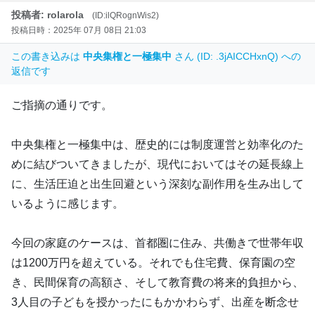
投稿者: rolarola
(ID:ilQRognWis2)
投稿日時：2025年 07月 08日 21:03
この書き込みは
中央集権と一極集中
さん (ID: .3jAICCHxnQ) への
返信です
ご指摘の通りです。
中央集権と一極集中は、歴史的には制度運営と効率化のた
めに結びついてきましたが、現代においてはその延長線上
に、生活圧迫と出生回避という深刻な副作用を生み出して
いるように感じます。
今回の家庭のケースは、首都圏に住み、共働きで世帯年収
は1200万円を超えている。それでも住宅費、保育園の空
き、民間保育の高額さ、そして教育費の将来的負担から、
3人目の子どもを授かったにもかかわらず、出産を断念せ