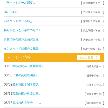
[
]
中学ソフトボール部夏...
佼成学園女子中...
[
]
NO TITLE
二松學舍大学附...
[
]
バスケットボール部_...
瀧野川女子学園...
[
]
ありがとうを音楽にのせて♪
成女学園中学校...
[
]
真夏の夜の納涼企画実話怪...
大妻多摩中学高...
[
]
インターハイ結果のご報告
城北中学校・高...
イベント情報
もっと見る
08/08
[
]
学校説明会（夏期実施）
拓殖大学第一...
08/08
[
]
『夏の高校説明会』
明法中学校・...
08/09
[
]
立教英国学院学校説...
立教英国学院...
08/11
[
]
真夏の夜の納涼企画...
大妻多摩中学...
08/18
[
]
高校校内見学会（中...
明治学院中学...