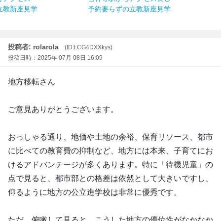
立教新座見学
予約要らずの立教新座見学
投稿者: rolarola
(ID:t.CG4DXXkys)
投稿日時：2025年 07月 08日 16:09
地方移転さん
ご意見ありがとうございます。
おっしゃる通り、地価や土地の余裕、保育リソース、都市
に比べての教育費の抑制など、地方には本来、子育てにお
けるアドバンテージが多くあります。特に「待機児童」の
点で見ると、都市部との格差は依然として大きいですし、
仰るように地方の公立進学校は非常に優秀です。
ただ、俯瞰して見ると、こうした地方の優位性がなかなか