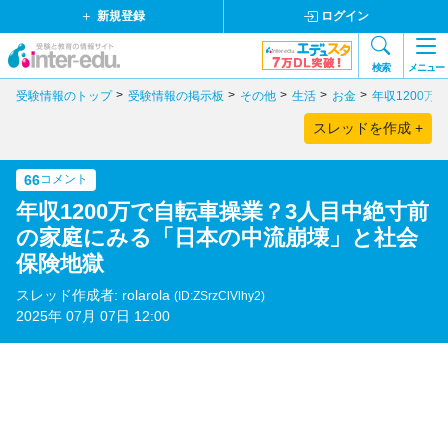
新規登録
ログイン
検索
メニュー
受験情報のトップ
受験情報の掲示板
その他
生活
お金
年収1200
スレッドを作成 +
66
コメント
年収1200万で自転車操業？3人目中絶寸前
の家庭にみる「日本の中流崩壊」と社会
保険地獄
スレッド作成者: rolarola
(ID:ZSrzClVlhy2)
2025年 07月 07日 12:00