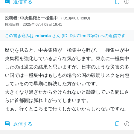
返信する
投稿者: 中央集権と一極集中
(ID:.3jAICCHxnQ)
投稿日時：2025年 07月 08日 19:41
この書き込みは
rolarola
さん (ID: DjU71rm2CpQ) への返信です
歴史を見ると、中央集権が一極集中を呼び、一極集中が中
央集権を強化しているような気がします。東京に一極集中
したのは過去の結果と思いますが、日本のような災害の多
い国では一極集中はもしもの場合の国の破綻リスクを内包
しているので早期に解決した方がいいです。
大きくなり過ぎたから分けられないと躊躇している間にさ
らに首都圏は膨れ上がってしまいます。
まぁ、行くところまで行くしかないかもしれないですね。
返信する