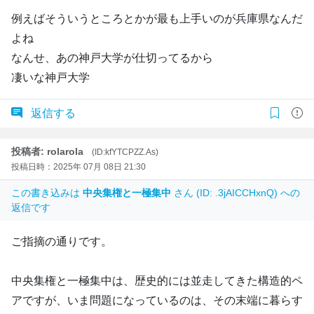
例えばそういうところとかが最も上手いのが兵庫県なんだ
よね
なんせ、あの神戸大学が仕切ってるから
凄いな神戸大学
返信する
投稿者: rolarola
(ID:kfYTCPZZ.As)
投稿日時：2025年 07月 08日 21:30
この書き込みは
中央集権と一極集中
さん (ID: .3jAICCHxnQ) への
返信です
ご指摘の通りです。
中央集権と一極集中は、歴史的には並走してきた構造的ペ
アですが、いま問題になっているのは、その末端に暮らす