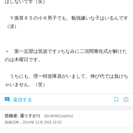
はしないです（笑）
Ｙ換算６５の小６男子でも、勉強嫌いな子はいるんです
（涙）
＞ 第一志望は筑波です♫ちなみに二項間漸化式が解けた
のは木曜日です。
うちにも、理一特攻隊員がいまして、伸び代では負けち
ゃいません。（笑）
返信する
投稿者: 通りすがり
(ID:r9VN1UarDrs)
投稿日時：2014年 12月 20日 16:52