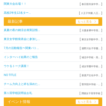
[
]
関東大会出場！！
春日部共栄中学...
[
]
高校2年生12名ター...
八王子学園 八王...
最新記事
もっと見る
[
]
真夏の夜の納涼企画実話怪...
大妻多摩中学高...
[
]
東京女学館発表会に参加し...
東京女学館中学...
[
]
7月の活動報告〜関東バト...
瀧野川女子学園...
[
]
インターハイ結果のご報告
城北中学校・高...
[
]
ウケるトーク講座！
成女学園中学校...
[
]
NO TITLE
新渡戸文化中学...
[
]
チーム力向上と絆を深めた...
聖学院中学校・...
[
]
第１回学校説明会お礼
潤徳女子高等学校
イベント情報
もっと見る