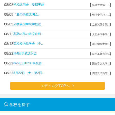
08/08
[
]
学校説明会（夏期実施）
拓殖大学第一...
08/08
[
]
『夏の高校説明会』
明法中学校・...
08/09
[
]
立教英国学院学校説...
立教英国学院...
08/11
[
]
真夏の夜の納涼企画...
大妻多摩中学...
08/18
[
]
高校校内見学会（中...
明治学院中学...
08/22
[
]
第4回学校説明会
日本工業大学...
08/22
[
]
8/22(土)10:30高校普...
国立音楽大学...
08/22
[
]
8月22日（土）第2回...
潤徳女子高等...
エデュログTOPへ
学校を探す