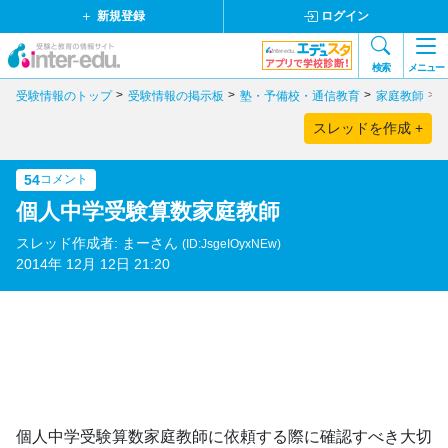
新規登録
ログイン
検索
メニュー
受験情報のトップ
受験情報の掲示板
塾・予備校・通信教育
家庭教師
スレッドを作成 +
54
コメント
個人中学受験算数家庭教師
スレッド作成者: まーさん
(ID:JsgeIOyxNEw)
2014年 12月 12日 21:20
個人中学受験算数家庭教師に依頼する際に確認すべき大切