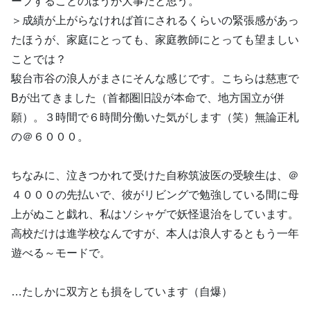
ープすることのほうが大事だと思う。
＞成績が上がらなければ首にされるくらいの緊張感があっ
たほうが、家庭にとっても、家庭教師にとっても望ましい
ことでは？
駿台市谷の浪人がまさにそんな感じです。こちらは慈恵で
Bが出てきました（首都圏旧設が本命で、地方国立が併
願）。３時間で６時間分働いた気がします（笑）無論正札
の＠６０００。
ちなみに、泣きつかれて受けた自称筑波医の受験生は、＠
４０００の先払いで、彼がリビングで勉強している間に母
上がぬこと戯れ、私はソシャゲで妖怪退治をしています。
高校だけは進学校なんですが、本人は浪人するともう一年
遊べる～モードで。
…たしかに双方とも損をしています（自爆）