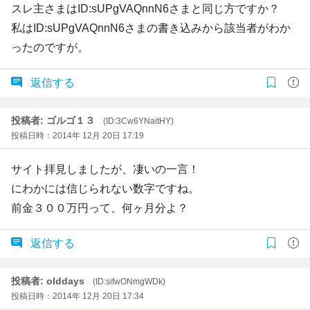
スレ主さまはID:sUPgVAQnnN6さまと同じ方ですか？
私はID:sUPgVAQnnN6さまの書き込みから該当者がわか
ったのですが。
返信する
投稿者: ゴルゴ１３
(ID:3Cw6YNaitHY)
投稿日時：2014年 12月 20日 17:19
サイト拝見しましたが、凄いの一言！
にわかには信じられない数字ですね。
前金３００万円って、何ヶ月分よ？
返信する
投稿者: olddays
(ID:sifwONmgWDk)
投稿日時：2014年 12月 20日 17:34