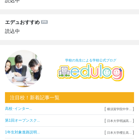
読込中
エデュおすすめ
読込中
学校の先生による学校公式ブログ
注目校！新着記事一覧
[
]
高校･インター...
横須賀学院中学...
[
]
第1回オープンスク...
日本大学明誠高...
[
]
1年生対象進路説明...
日本大学櫻丘高...