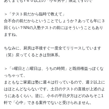
あくまでもY６０以上の「小６男子」限定ですので
＞「テスト前だから臨時で教えて」
合不合の前だからということでしょうか？あっても年に３
回くらい？NNの入塾テストの前にはそういうこともあり
ますね。
ちなみに、厨房は卒後すぐ一度全てリリースしています
（笑）戻ってくるときは別体系。
＞「○曜日と△曜日は、うちの時間」と既得権益っぽくな
っちゃって、
まともなご家庭は塾に週４は行っているので、週２以上に
はほとんどならないです。土日のテストの直後が上述のよ
うにあるくらい。逆に、小６の平日夕方はどのみちそこ1
軒で「心中」できる案件でないと受けられません。