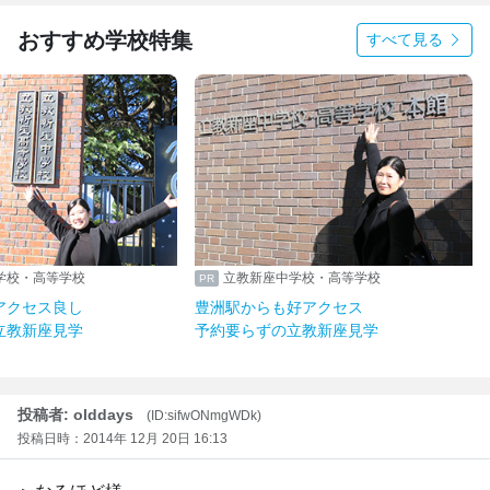
おすすめ学校特集
すべて見る
学校・高等学校
立教新座中学校・高等学校
アクセス良し
豊洲駅からも好アクセス
立教新座見学
予約要らずの立教新座見学
投稿者: olddays
(ID:sifwONmgWDk)
投稿日時：2014年 12月 20日 16:13