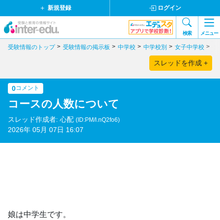
新規登録
ログイン
検索
メニュー
受験情報のトップ
受験情報の掲示板
中学校
中学校別
女子中学校
大
スレッドを作成 +
0
コメント
コースの人数について
スレッド作成者: 心配
(ID:PM/l.nQ2fo6)
2026年 05月 07日 16:07
娘は中学生です。