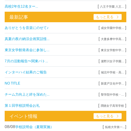
[
]
高校2年生12名ター...
八王子学園 八王...
最新記事
もっと見る
[
]
ありがとうを音楽にのせて♪
成女学園中学校...
[
]
真夏の夜の納涼企画実話怪...
大妻多摩中学高...
[
]
東京女学館発表会に参加し...
東京女学館中学...
[
]
7月の活動報告〜関東バト...
瀧野川女子学園...
[
]
インターハイ結果のご報告
城北中学校・高...
[
]
NO TITLE
新渡戸文化中学...
[
]
チーム力向上と絆を深めた...
聖学院中学校・...
[
]
第１回学校説明会お礼
潤徳女子高等学校
イベント情報
もっと見る
08/08
[
]
学校説明会（夏期実施）
拓殖大学第一...