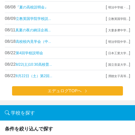
08/08
[
]
『夏の高校説明会』
明法中学校・...
08/09
[
]
立教英国学院学校説...
立教英国学院...
08/11
[
]
真夏の夜の納涼企画...
大妻多摩中学...
08/18
[
]
高校校内見学会（中...
明治学院中学...
08/22
[
]
第4回学校説明会
日本工業大学...
08/22
[
]
8/22(土)10:30高校普...
国立音楽大学...
08/22
[
]
8月22日（土）第2回...
潤徳女子高等...
エデュログTOPへ
学校を探す
条件を絞り込んで探す