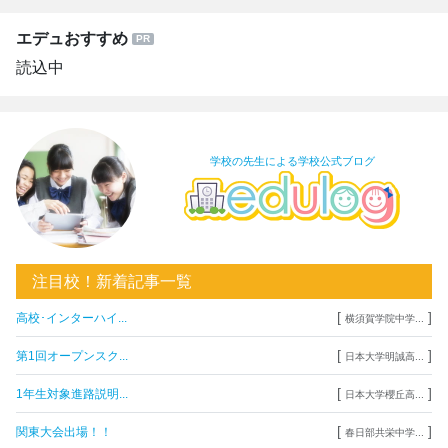
エデュおすすめ
読込中
学校の先生による学校公式ブログ
注目校！新着記事一覧
[
]
高校･インターハイ...
横須賀学院中学...
[
]
第1回オープンスク...
日本大学明誠高...
[
]
1年生対象進路説明...
日本大学櫻丘高...
[
]
関東大会出場！！
春日部共栄中学...