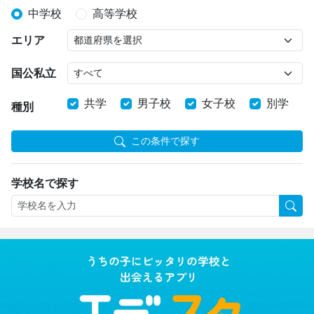
中学校
高等学校
エリア
国公私立
共学
男子校
女子校
別学
種別
この条件で探す
学校名で探す