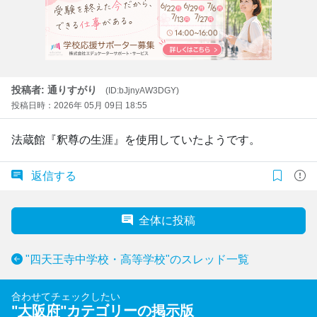
投稿者: 通りすがり
(ID:bJjnyAW3DGY)
投稿日時：2026年 05月 09日 18:55
法蔵館『釈尊の生涯』を使用していたようです。
返信する
全体に投稿
"四天王寺中学校・高等学校"のスレッド一覧
合わせてチェックしたい
"
大阪府
"カテゴリーの掲示版