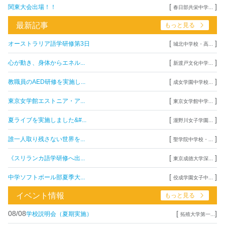
[
]
関東大会出場！！
春日部共栄中学...
最新記事
もっと見る
[
]
オーストラリア語学研修第3日
城北中学校・高...
[
]
心が動き、身体からエネル...
新渡戸文化中学...
[
]
教職員のAED研修を実施し...
成女学園中学校...
[
]
東京女学館エストニア・ア...
東京女学館中学...
[
]
夏ライブを実施しました&#...
瀧野川女子学園...
[
]
誰一人取り残さない世界を...
聖学院中学校・...
[
]
《スリランカ語学研修へ出...
東京成徳大学深...
[
]
中学ソフトボール部夏季大...
佼成学園女子中...
イベント情報
もっと見る
08/08
[
]
学校説明会（夏期実施）
拓殖大学第一...