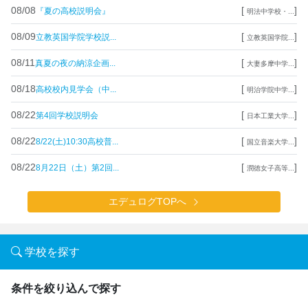
08/08
[
]
『夏の高校説明会』
明法中学校・...
08/09
[
]
立教英国学院学校説...
立教英国学院...
08/11
[
]
真夏の夜の納涼企画...
大妻多摩中学...
08/18
[
]
高校校内見学会（中...
明治学院中学...
08/22
[
]
第4回学校説明会
日本工業大学...
08/22
[
]
8/22(土)10:30高校普...
国立音楽大学...
08/22
[
]
8月22日（土）第2回...
潤徳女子高等...
エデュログTOPへ
学校を探す
条件を絞り込んで探す