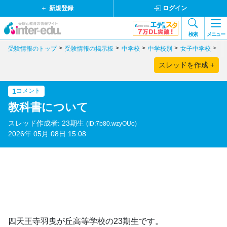
新規登録
ログイン
検索
メニュー
受験情報のトップ
受験情報の掲示板
中学校
中学校別
女子中学校
大
スレッドを作成 +
1
コメント
教科書について
スレッド作成者: 23期生
(ID:7b80.wzyOUo)
2026年 05月 08日 15:08
四天王寺羽曳が丘高等学校の23期生です。