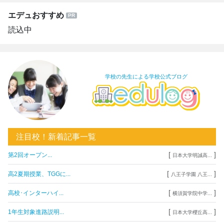
エデュおすすめ
読込中
学校の先生による学校公式ブログ
注目校！新着記事一覧
[
]
第2回オープン...
日本大学明誠高...
[
]
高2夏期授業、TGGに...
八王子学園 八王...
[
]
高校･インターハイ...
横須賀学院中学...
[
]
1年生対象進路説明...
日本大学櫻丘高...