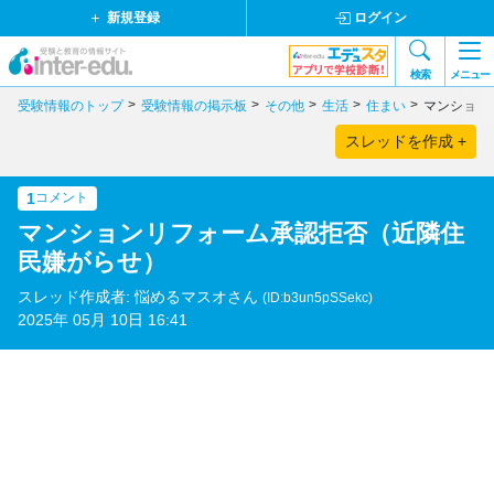
新規登録
ログイン
検索
メニュー
受験情報のトップ
受験情報の掲示板
その他
生活
住まい
マンション
スレッドを作成 +
1
コメント
マンションリフォーム承認拒否（近隣住
民嫌がらせ）
スレッド作成者: 悩めるマスオさん
(ID:b3un5pSSekc)
2025年 05月 10日 16:41