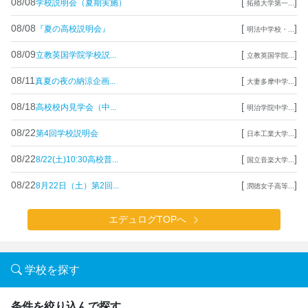
08/08
[
]
学校説明会（夏期実施）
拓殖大学第一...
08/08
[
]
『夏の高校説明会』
明法中学校・...
08/09
[
]
立教英国学院学校説...
立教英国学院...
08/11
[
]
真夏の夜の納涼企画...
大妻多摩中学...
08/18
[
]
高校校内見学会（中...
明治学院中学...
08/22
[
]
第4回学校説明会
日本工業大学...
08/22
[
]
8/22(土)10:30高校普...
国立音楽大学...
08/22
[
]
8月22日（土）第2回...
潤徳女子高等...
エデュログTOPへ
学校を探す
条件を絞り込んで探す