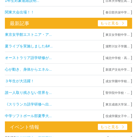
[
]
1年生対象進路説明...
日本大学櫻丘高...
[
]
関東大会出場！！
春日部共栄中学...
最新記事
もっと見る
[
]
東京女学館エストニア・ア...
東京女学館中学...
[
]
夏ライブを実施しました&#...
瀧野川女子学園...
[
]
オーストラリア語学研修が...
城北中学校・高...
[
]
心が動き、身体からエネル...
新渡戸文化中学...
[
]
３年生が大活躍！
成女学園中学校...
[
]
誰一人取り残さない世界を...
聖学院中学校・...
[
]
《スリランカ語学研修へ出...
東京成徳大学深...
[
]
中学ソフトボール部夏季大...
佼成学園女子中...
イベント情報
もっと見る