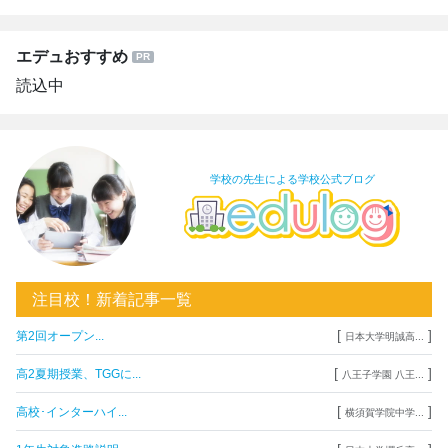
エデュおすすめ
読込中
学校の先生による学校公式ブログ
注目校！新着記事一覧
[
]
第2回オープン...
日本大学明誠高...
[
]
高2夏期授業、TGGに...
八王子学園 八王...
[
]
高校･インターハイ...
横須賀学院中学...