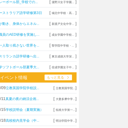
[
]
レーボール部_学校での...
瀧野川女子学園...
[
]
ーストラリア語学研修第3日
城北中学校・高...
[
]
が動き、身体からエネル...
新渡戸文化中学...
[
]
職員のAED研修を実施し...
成女学園中学校...
[
]
一人取り残さない世界を...
聖学院中学校・...
[
]
スリランカ語学研修へ出...
東京成徳大学深...
[
]
学ソフトボール部夏季大...
佼成学園女子中...
イベント情報
もっと見る
/09
[
]
立教英国学院学校説...
立教英国学院...
/11
[
]
真夏の夜の納涼企画...
大妻多摩中学...
/15
[
]
学校説明会（夏期実施）
拓殖大学第一...
/18
[
]
高校校内見学会（中...
明治学院中学...