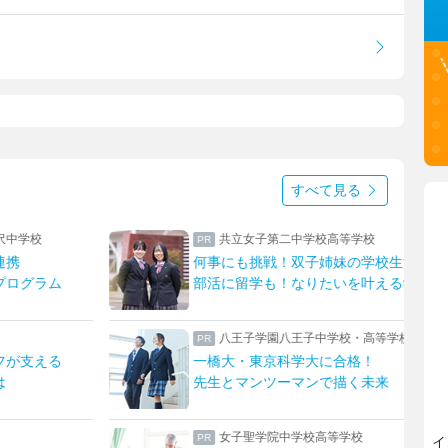
すべて見る
校
上野学園中学校・高等学校
学校生活
ハープやフルート！ひとり一つの楽器
叶える学校
上野ならではのフィールドワーク
高等学校
瀧野川女子学園中学高等学校
！
生成AIを“アシスタント”に
未来
発想を形にする授業でキャリア教育
日本大学豊山女子中学校・高等学校
イ