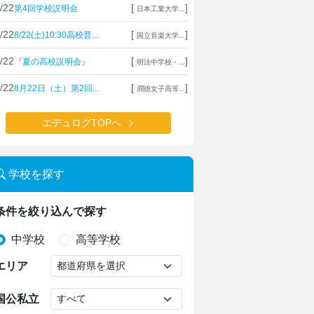
/22
[
]
第4回学校説明会
日本工業大学...
/22
[
]
8/22(土)10:30高校普...
国立音楽大学...
/22
[
]
『夏の高校説明会』
明法中学校・...
/22
[
]
8月22日（土）第2回...
潤徳女子高等...
エデュログTOPへ
学校を探す
条件を絞り込んで探す
中学校
高等学校
エリア
国公私立