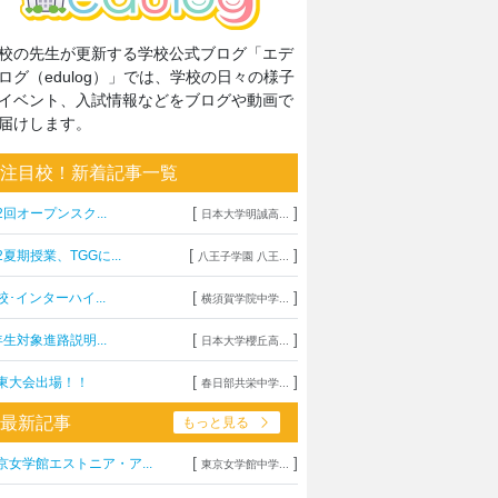
校の先生が更新する学校公式ブログ「エデ
ログ（edulog）」では、学校の日々の様子
イベント、入試情報などをブログや動画で
届けします。
注目校！新着記事一覧
[
]
2回オープンスク...
日本大学明誠高...
[
]
2夏期授業、TGGに...
八王子学園 八王...
[
]
校･インターハイ...
横須賀学院中学...
[
]
年生対象進路説明...
日本大学櫻丘高...
[
]
東大会出場！！
春日部共栄中学...
最新記事
もっと見る
[
]
京女学館エストニア・ア...
東京女学館中学...