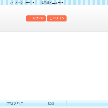
マイブックマーク▼
掲示板メニュー▼
クマーク一覧
掲示板の使い方
掲示板マップ
新規登録
ログイン
人気スレッドランキング
新規スレッド一覧
新着書き込み一覧
このカテゴリにスレッドを
作成
学校ブログ
動画