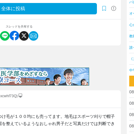
バ
全体に投稿
オ
心
スレッドを共有する
教
誰
《
中
08
8xcwhf73Q)
08
08
つけ毛が１００均にも売ってます。地毛はスポーツ刈りで帽子
眉を整えているようなおしゃれ男子だと写真だけでは判断でき
08