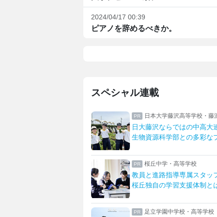
2024/04/17 00:39
ピアノを辞めるべきか。
スペシャル連載
沢高等学校・藤沢中学校
共立女子第二中学校高等学
ではの中高大連携
何事にも挑戦！双子姉妹の
部との多彩なプログラム
部活に留学も！なりたいを
高等学校
八王子学園八王子中学校・
導専属スタッフが支える
一橋大・東京科学大に合格
習支援体制とは
先生とマンツーマンで描く
学校・高等学校
女子聖学院中学校高等学校