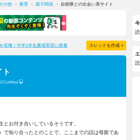
その他
教育
親子関係
自衛隊との出会い系サイト
今
読
を収穫！中学1年生農場実習に密着
スレッドを作成 +
エ
読
イト
W1CLeWso)
生とお付き合いしているそうです。
）で知り合ったとのことで、ここまでの話は母親であ