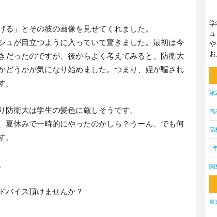
学
げる」とその彼の画像を見せてくれました。
ュ
シュが目立つように入っていて驚きました。最初は今
や
お
きだったのですが、後からよく考えてみると、防衛大
かどうかが気になり始めました。つまり、姪が騙され
す。
第
り防衛大は学生の髪色に厳しそうです。
高
、夏休みで一時的にやったのかしら？うーん、でも何
高
す。
1
。
関
ドバイス頂けませんか？
東