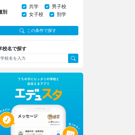
共学
男子校
種別
女子校
別学
この条件で探す
学校名で探す