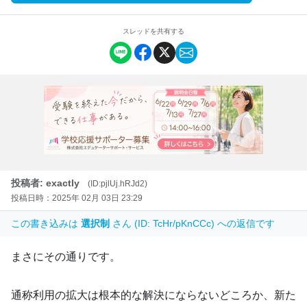
スレッドを共有する
投稿者: exactly
(ID:pjlUj.hRJd2)
投稿日時：2025年 02月 03日 23:29
この書き込みは
選択制
さん (ID: TcHr/pKnCCc) への返信です
まさにその通りです。
通称利用の拡大は根本的な解決にならないどころか、新た