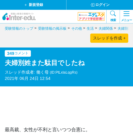
新規登録
ログイン
検索
メニュー
受験情報のトップ
受験情報の掲示板
その他
生活
夫婦関係
夫婦別姓
スレッドを作成 +
349
コメント
夫婦別姓また駄目でしたね
スレッド作成者: 働く母
(ID:PtLxIaLqgRs)
2021年 06月 24日 12:54
最高裁、女性が不利と言いつつ合憲に。