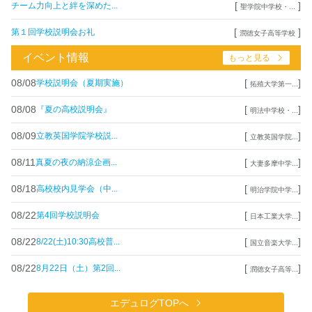
[
]
チーム力向上と絆を深めた...
聖学院中学校・...
[
]
第１回学校説明会お礼
潤徳女子高等学校
イベント情報
もっと見る
08/08
[
]
学校説明会（夏期実施）
拓殖大学第一...
08/08
[
]
『夏の高校説明会』
明法中学校・...
08/09
[
]
立教英国学院学校説...
立教英国学院...
08/11
[
]
真夏の夜の納涼企画...
大妻多摩中学...
08/18
[
]
高校校内見学会（中...
明治学院中学...
08/22
[
]
第4回学校説明会
日本工業大学...
08/22
[
]
8/22(土)10:30高校普...
国立音楽大学...
08/22
[
]
8月22日（土）第2回...
潤徳女子高等...
エデュログTOPへ