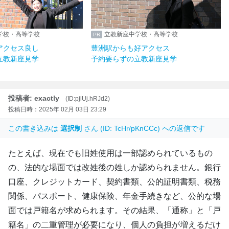
学校・高等学校
立教新座中学校・高等学校
アクセス良し
豊洲駅からも好アクセス
立教新座見学
予約要らずの立教新座見学
投稿者: exactly
(ID:pjlUj.hRJd2)
投稿日時：2025年 02月 03日 23:29
この書き込みは
選択制
さん (ID: TcHr/pKnCCc) への返信です
たとえば、現在でも旧姓使用は一部認められているもの
の、法的な場面では改姓後の姓しか認められません。銀行
口座、クレジットカード、契約書類、公的証明書類、税務
関係、パスポート、健康保険、年金手続きなど、公的な場
面では戸籍名が求められます。その結果、「通称」と「戸
籍名」の二重管理が必要になり、個人の負担が増えるだけ