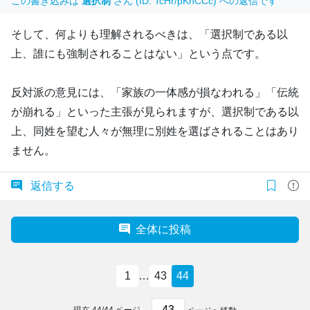
この書き込みは
選択制
さん (ID: TcHr/pKnCCc) への返信です
そして、何よりも理解されるべきは、「選択制である以
上、誰にも強制されることはない」という点です。
反対派の意見には、「家族の一体感が損なわれる」「伝統
が崩れる」といった主張が見られますが、選択制である以
上、同姓を望む人々が無理に別姓を選ばされることはあり
ません。
返信する
全体に投稿
1
…
43
44
現在
44
/
44
ページ