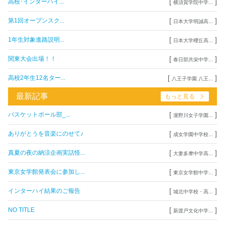
[
]
高校･インターハイ...
横須賀学院中学...
[
]
第1回オープンスク...
日本大学明誠高...
[
]
1年生対象進路説明...
日本大学櫻丘高...
[
]
関東大会出場！！
春日部共栄中学...
[
]
高校2年生12名ター...
八王子学園 八王...
最新記事
もっと見る
[
]
バスケットボール部_...
瀧野川女子学園...
[
]
ありがとうを音楽にのせて♪
成女学園中学校...
[
]
真夏の夜の納涼企画実話怪...
大妻多摩中学高...
[
]
東京女学館発表会に参加し...
東京女学館中学...
[
]
インターハイ結果のご報告
城北中学校・高...
[
]
NO TITLE
新渡戸文化中学...