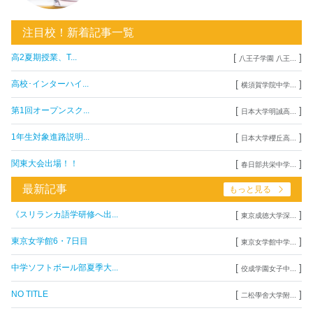
注目校！新着記事一覧
[
]
高2夏期授業、T...
八王子学園 八王...
[
]
高校･インターハイ...
横須賀学院中学...
[
]
第1回オープンスク...
日本大学明誠高...
[
]
1年生対象進路説明...
日本大学櫻丘高...
[
]
関東大会出場！！
春日部共栄中学...
最新記事
もっと見る
[
]
《スリランカ語学研修へ出...
東京成徳大学深...
[
]
東京女学館6・7日目
東京女学館中学...
[
]
中学ソフトボール部夏季大...
佼成学園女子中...
[
]
NO TITLE
二松學舍大学附...