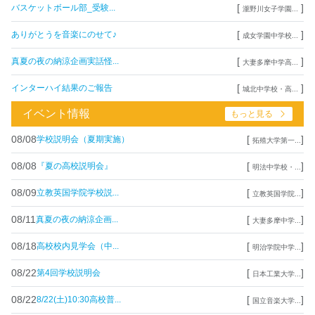
[
]
バスケットボール部_受験...
瀧野川女子学園...
[
]
ありがとうを音楽にのせて♪
成女学園中学校...
[
]
真夏の夜の納涼企画実話怪...
大妻多摩中学高...
[
]
インターハイ結果のご報告
城北中学校・高...
イベント情報
もっと見る
08/08
[
]
学校説明会（夏期実施）
拓殖大学第一...
08/08
[
]
『夏の高校説明会』
明法中学校・...
08/09
[
]
立教英国学院学校説...
立教英国学院...
08/11
[
]
真夏の夜の納涼企画...
大妻多摩中学...
08/18
[
]
高校校内見学会（中...
明治学院中学...
08/22
[
]
第4回学校説明会
日本工業大学...
08/22
[
]
8/22(土)10:30高校普...
国立音楽大学...