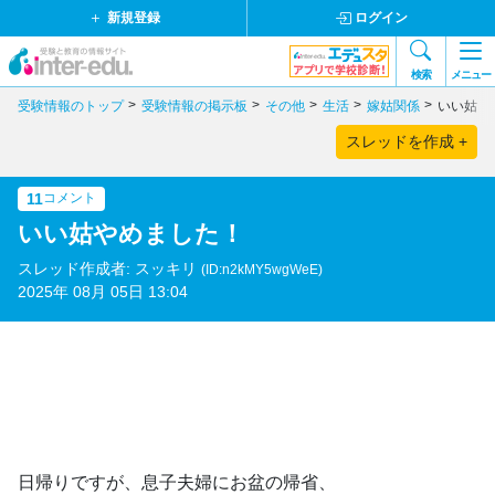
新規登録
ログイン
検索
メニュー
受験情報のトップ
受験情報の掲示板
その他
生活
嫁姑関係
いい姑や
スレッドを作成 +
11
コメント
いい姑やめました！
スレッド作成者: スッキリ
(ID:n2kMY5wgWeE)
2025年 08月 05日 13:04
日帰りですが、息子夫婦にお盆の帰省、