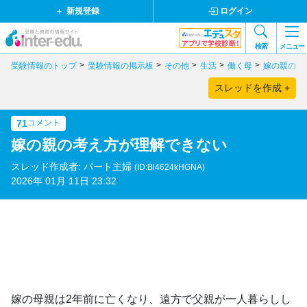
新規登録
ログイン
検索
メニュー
受験情報のトップ
受験情報の掲示板
その他
生活
働く母
嫁の親の考
スレッドを作成 +
71
コメント
嫁の親の考え方が理解できない
スレッド作成者: パート主婦
(ID:Bl4624kHGNA)
2026年 01月 11日 23:32
嫁の母親は2年前に亡くなり、遠方で父親が一人暮らしし