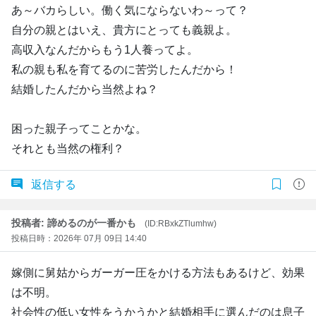
あ～バカらしい。働く気にならないわ～って？
自分の親とはいえ、貴方にとっても義親よ。
高収入なんだからもう1人養ってよ。
私の親も私を育てるのに苦労したんだから！
結婚したんだから当然よね？
困った親子ってことかな。
それとも当然の権利？
返信する
投稿者: 諦めるのが一番かも
(ID:RBxkZTlumhw)
投稿日時：2026年 07月 09日 14:40
嫁側に舅姑からガーガー圧をかける方法もあるけど、効果
は不明。
社会性の低い女性をうかうかと結婚相手に選んだのは息子