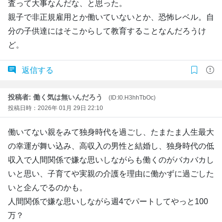
査って大事なんだな、と思った。
親子で非正規雇用とか働いていないとか、恐怖レベル。自
分の子供達にはそこからして教育することなんだろうけ
ど。
返信する
投稿者: 働く気は無いんだろう
(ID:I0.H3hhTbOc)
投稿日時：2026年 01月 29日 22:10
働いてない親をみて独身時代を過ごし、たまたま人生最大
の幸運が舞い込み、高収入の男性と結婚し、独身時代の低
収入で人間関係で嫌な思いしながらも働くのがバカバカし
いと思い、子育てや実親の介護を理由に働かずに過ごした
いと企んでるのかも。
人間関係で嫌な思いしながら週4でパートしてやっと100
万？