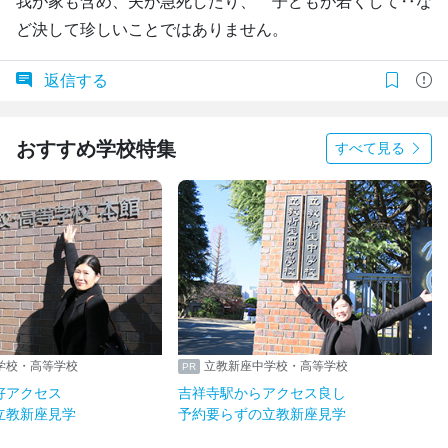
我が家も含め、夫が急死したり、 子どもが若くして‥な
ど決して珍しいことではありません。
返信する
おすすめ学校特集
すべて見る
学校・高等学校
立教新座中学校・高等学校
好アクセス
吉祥寺駅からアクセス良し
立教新座見学
予約要らずの立教新座見学