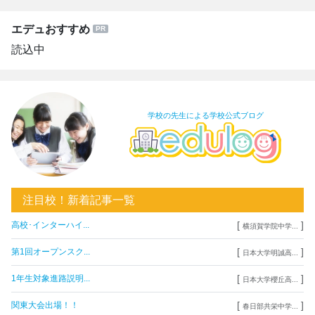
エデュおすすめ
読込中
学校の先生による学校公式ブログ
注目校！新着記事一覧
[
]
高校･インターハイ...
横須賀学院中学...
[
]
第1回オープンスク...
日本大学明誠高...
[
]
1年生対象進路説明...
日本大学櫻丘高...
[
]
関東大会出場！！
春日部共栄中学...