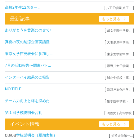
[
]
高校2年生12名ター...
八王子学園 八王...
最新記事
もっと見る
[
]
ありがとうを音楽にのせて♪
成女学園中学校...
[
]
真夏の夜の納涼企画実話怪...
大妻多摩中学高...
[
]
東京女学館発表会に参加し...
東京女学館中学...
[
]
7月の活動報告〜関東バト...
瀧野川女子学園...
[
]
インターハイ結果のご報告
城北中学校・高...
[
]
NO TITLE
新渡戸文化中学...
[
]
チーム力向上と絆を深めた...
聖学院中学校・...
[
]
第１回学校説明会お礼
潤徳女子高等学校
イベント情報
もっと見る
08/08
[
]
学校説明会（夏期実施）
拓殖大学第一...