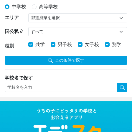
中学校
高等学校
エリア
国公私立
共学
男子校
女子校
別学
種別
この条件で探す
学校名で探す