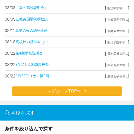
08/08
[
]
『夏の高校説明会』
明法中学校・...
08/09
[
]
立教英国学院学校説...
立教英国学院...
08/11
[
]
真夏の夜の納涼企画...
大妻多摩中学...
08/18
[
]
高校校内見学会（中...
明治学院中学...
08/22
[
]
第4回学校説明会
日本工業大学...
08/22
[
]
8/22(土)10:30高校普...
国立音楽大学...
08/22
[
]
8月22日（土）第2回...
潤徳女子高等...
エデュログTOPへ
学校を探す
条件を絞り込んで探す