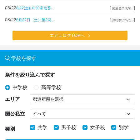
08/22
[
]
8/22(土)10:30高校普...
国立音楽大学...
08/22
[
]
8月22日（土）第2回...
潤徳女子高等...
エデュログTOPへ
学校を探す
条件を絞り込んで探す
中学校
高等学校
エリア
国公私立
共学
男子校
女子校
別学
種別