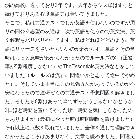
弱の高校に通っており3年です。去年からシス単はずっと
続けておりある程度単語力は着いてきました。
そこで、私は共通テストでしか英語を使わないのですが周
りの国公立志望の友達は二次で英語を使うので英文法、英
文解釈をバリバリやってます。私はどれほどどのように英
語にリソースをさいたらいいのかわからず、単語とその当
時はもっと意味がわからなかったのでルールズの2（正答
率が5割程度しかない）やTheEssentials英文法などをして
いました（ルールズは流石に間違いかと思って途中でやめ
た）。そしていま本当にこの勉強方法があっているのか不
安になったので進研ゼミの共通テスト予想問題を解きまし
た。そしたら8割はあって当てずっぽうじゃないかどうか
3日ほど時間を置いてやった所、時間を気にしなかったの
もありますが（最初にやった時は時間制限を設けました）
それ以上に点数を取れていました。全体を通して理解でき
なかったところはあまりなく、文章も読めました。間違え