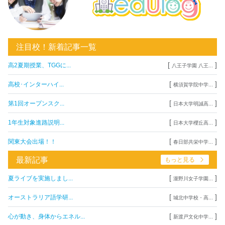
注目校！新着記事一覧
[
]
高2夏期授業、TGGに...
八王子学園 八王...
[
]
高校･インターハイ...
横須賀学院中学...
[
]
第1回オープンスク...
日本大学明誠高...
[
]
1年生対象進路説明...
日本大学櫻丘高...
[
]
関東大会出場！！
春日部共栄中学...
最新記事
もっと見る
[
]
夏ライブを実施しまし...
瀧野川女子学園...
[
]
オーストラリア語学研...
城北中学校・高...
[
]
心が動き、身体からエネル...
新渡戸文化中学...