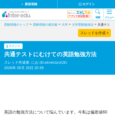
新規登録
ログイン
検索
メニュー
受験情報のトップ
受験情報の掲示板
大学
大学受験勉強法
共通テスト
スレッドを作成 +
1
コメント
共通テストにむけての英語勉強方法
スレッド作成者: にお
(ID:wEmkhZp1KZE)
2026年 05月 26日 20:39
英語の勉強方法について悩んでいます。今私は偏差値60