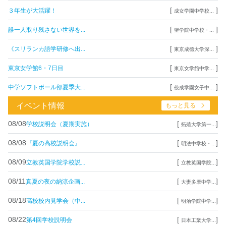
[
]
３年生が大活躍！
成女学園中学校...
[
]
誰一人取り残さない世界を...
聖学院中学校・...
[
]
《スリランカ語学研修へ出...
東京成徳大学深...
[
]
東京女学館6・7日目
東京女学館中学...
[
]
中学ソフトボール部夏季大...
佼成学園女子中...
イベント情報
もっと見る
08/08
[
]
学校説明会（夏期実施）
拓殖大学第一...
08/08
[
]
『夏の高校説明会』
明法中学校・...
08/09
[
]
立教英国学院学校説...
立教英国学院...
08/11
[
]
真夏の夜の納涼企画...
大妻多摩中学...
08/18
[
]
高校校内見学会（中...
明治学院中学...
08/22
[
]
第4回学校説明会
日本工業大学...