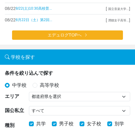
08/22
[
]
8/22(土)10:30高校普...
国立音楽大学...
08/22
[
]
8月22日（土）第2回...
潤徳女子高等...
エデュログTOPへ
学校を探す
条件を絞り込んで探す
中学校
高等学校
エリア
国公私立
共学
男子校
女子校
別学
種別