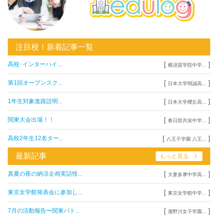
注目校！新着記事一覧
[
]
高校･インターハイ...
横須賀学院中学...
[
]
第1回オープンスク...
日本大学明誠高...
[
]
1年生対象進路説明...
日本大学櫻丘高...
[
]
関東大会出場！！
春日部共栄中学...
[
]
高校2年生12名ター...
八王子学園 八王...
最新記事
もっと見る
[
]
真夏の夜の納涼企画実話怪...
大妻多摩中学高...
[
]
東京女学館発表会に参加し...
東京女学館中学...
[
]
7月の活動報告〜関東バト...
瀧野川女子学園...