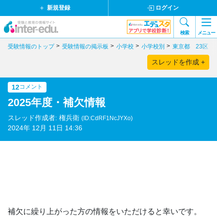
新規登録
ログイン
検索
メニュー
受験情報のトップ
受験情報の掲示板
小学校
小学校別
東京都 23区
スレッドを作成 +
12
コメント
2025年度・補欠情報
スレッド作成者: 権兵衛
(ID:CdRF1NcJYXo)
2024年 12月 11日 14:36
補欠に繰り上がった方の情報をいただけると幸いです。