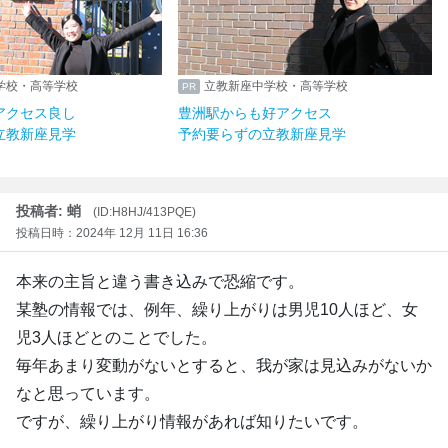
立教新座中学校・高等学校
立教新座中学校・高等学
吉祥寺駅からアクセス良し
豊洲駅からも好アクセス
予約要らずの立教新座見学
予約要らずの立教新座見
投稿者: 蛸
(ID:H8HJ/413PQE)
投稿日時：2024年 12月 11日 16:36
本来の主旨と違う書き込みで恐縮です。
某塾の情報では、例年、繰り上がりは男児10人ほど、女
児3人ほどとのことでした。
毎年あまり変動がないとすると、我が家は見込みがないか
なと思っています。
ですが、繰り上がり情報があれば知りたいです。