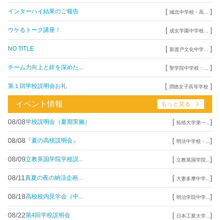
[
]
インターハイ結果のご報告
城北中学校・高...
[
]
ウケるトーク講座！
成女学園中学校...
[
]
NO TITLE
新渡戸文化中学...
[
]
チーム力向上と絆を深めた...
聖学院中学校・...
[
]
第１回学校説明会お礼
潤徳女子高等学校
イベント情報
もっと見る
08/08
[
]
学校説明会（夏期実施）
拓殖大学第一...
08/08
[
]
『夏の高校説明会』
明法中学校・...
08/09
[
]
立教英国学院学校説...
立教英国学院...
08/11
[
]
真夏の夜の納涼企画...
大妻多摩中学...
08/18
[
]
高校校内見学会（中...
明治学院中学...
08/22
[
]
第4回学校説明会
日本工業大学...