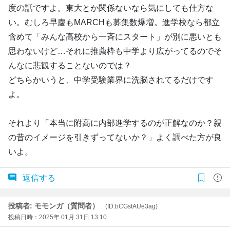
度の話ですよ。東大とか関係ないなら気にしても仕方な
い。むしろ早慶もMARCHも募集数爆増。進学校なら都立
含めて「みんな高校から一斉にスタート」が別に悪いとも
思わないけど…それに推薦枠も中学より広がってるのでそ
んなに悲観することないのでは？
どちらかいうと、中学受験業界に洗脳されてるだけです
よ。
それより「本当に附高に内部進学するのが正解なのか？親
の昔のイメージを引きずってないか？」よく調べた方が良
いよ。
返信する
投稿者: モモンガ（質問者）
(ID:bCGstAUe3ag)
投稿日時：2025年 01月 31日 13:10