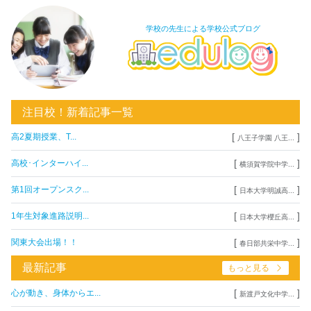
学校の先生による学校公式ブログ
注目校！新着記事一覧
[
]
高2夏期授業、T...
八王子学園 八王...
[
]
高校･インターハイ...
横須賀学院中学...
[
]
第1回オープンスク...
日本大学明誠高...
[
]
1年生対象進路説明...
日本大学櫻丘高...
[
]
関東大会出場！！
春日部共栄中学...
最新記事
もっと見る
[
]
心が動き、身体からエ...
新渡戸文化中学...