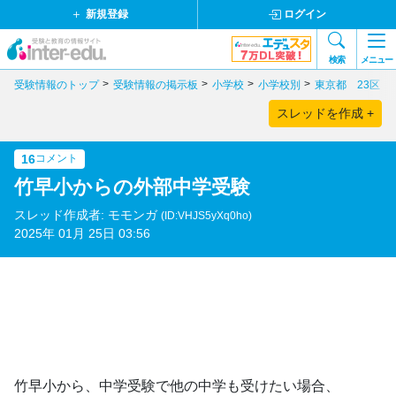
新規登録
ログイン
検索
メニュー
受験情報のトップ
受験情報の掲示板
小学校
小学校別
東京都 23区
スレッドを作成 +
16
コメント
竹早小からの外部中学受験
スレッド作成者: モモンガ
(ID:VHJS5yXq0ho)
2025年 01月 25日 03:56
竹早小から、中学受験で他の中学も受けたい場合、