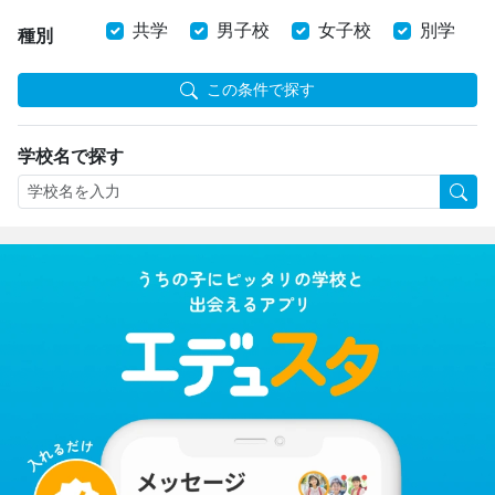
共学
男子校
女子校
別学
種別
この条件で探す
学校名で探す