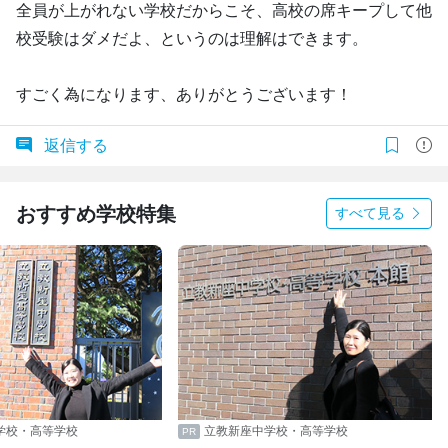
全員が上がれない学校だからこそ、高校の席キープして他
校受験はダメだよ、というのは理解はできます。
すごく為になります、ありがとうございます！
返信する
おすすめ学校特集
すべて見る
学校・高等学校
立教新座中学校・高等学校