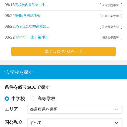
08/18
[
]
高校校内見学会（中...
明治学院中学...
08/22
[
]
第4回学校説明会
日本工業大学...
08/22
[
]
8/22(土)10:30高校普...
国立音楽大学...
08/22
[
]
8月22日（土）第2回...
潤徳女子高等...
エデュログTOPへ
学校を探す
条件を絞り込んで探す
中学校
高等学校
エリア
国公私立