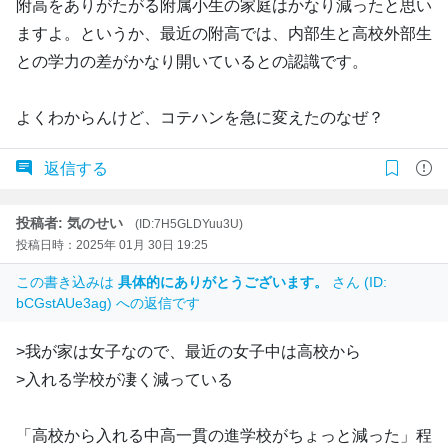
附高をありがたがる附属小生の家庭はかなり減ったと思い
ますよ。というか、最近の附高では、内部生と高校外部生
との学力の差がかなり開いているとの認識です。
よくわからんけど、コテハンを急に変えたのなぜ？
返信する
投稿者: 気のせい
(ID:7H5GLDYuu3U)
投稿日時：2025年 01月 30日 19:25
この書き込みは
具体的にありがとうございます。
さん (ID:
bCGstAUe3ag) への返信です
>我が家は女子なので、最近の女子中は高校から
>入れる学校が凄く減っている
「高校から入れる中高一貫の進学校がちょっと減った」程