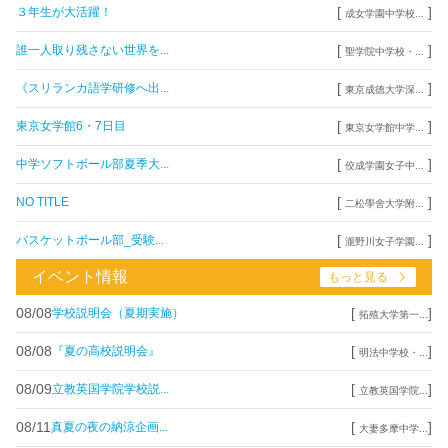
[
]
３年生が大活躍！
成女学園中学校...
[
]
誰一人取り残さない世界を...
聖学院中学校・...
[
]
《スリランカ語学研修へ出...
東京成徳大学深...
[
]
東京女学館6・7日目
東京女学館中学...
[
]
中学ソフトボール部夏季大...
佼成学園女子中...
[
]
NO TITLE
二松學舍大学附...
[
]
バスケットボール部_受験...
瀧野川女子学園...
イベント情報
もっと見る
08/08
[
]
学校説明会（夏期実施）
拓殖大学第一...
08/08
[
]
『夏の高校説明会』
明法中学校・...
08/09
[
]
立教英国学院学校説...
立教英国学院...
08/11
[
]
真夏の夜の納涼企画...
大妻多摩中学...