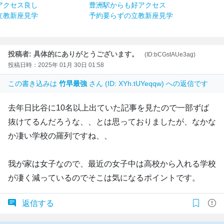
アクセス良し
豊洲駅からも好アクセス
立教新座見学
予約要らずの立教新座見学
投稿者: 具体的にありがとうございます。
(ID:bCGstAUe3ag)
投稿日時：2025年 01月 30日 01:58
この書き込みは
竹早最強
さん (ID: XYh.tUYeqqw) への返信です
去年日比谷に10名以上出ていた記事を見たので一部ずば
抜けてるんだろうな、、とは思っておりましたが、なかな
か凄い学校の羅列ですね、、
我が家は女子なので、最近の女子中は高校から入れる学校
が凄く減っているのでそこは気になるポイントです。
返信する