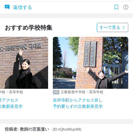
返信する
おすすめ学校特集
すべて見る
学校・高等学校
立教新座中学校・高等学校
好アクセス
吉祥寺駅からアクセス良し
立教新座見学
予約要らずの立教新座見学
投稿者: 教師の言葉遣い
(ID:nQhutWujotM)