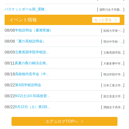
[
]
バスケットボール部_受験...
瀧野川女子学園...
イベント情報
もっと見る
08/08
[
]
学校説明会（夏期実施）
拓殖大学第一...
08/08
[
]
『夏の高校説明会』
明法中学校・...
08/09
[
]
立教英国学院学校説...
立教英国学院...
08/11
[
]
真夏の夜の納涼企画...
大妻多摩中学...
08/18
[
]
高校校内見学会（中...
明治学院中学...
08/22
[
]
第4回学校説明会
日本工業大学...
08/22
[
]
8/22(土)10:30高校普...
国立音楽大学...
08/22
[
]
8月22日（土）第2回...
潤徳女子高等...
エデュログTOPへ