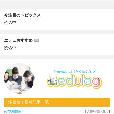
今注目のトピックス
読込中
エデュおすすめ
読込中
学校の先生による学校公式ブログ
注目校！新着記事一覧
[
]
高2夏期授業、T...
八王子学園 八王...