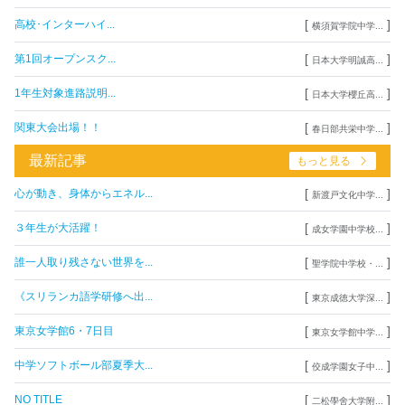
[
]
高校･インターハイ...
横須賀学院中学...
[
]
第1回オープンスク...
日本大学明誠高...
[
]
1年生対象進路説明...
日本大学櫻丘高...
[
]
関東大会出場！！
春日部共栄中学...
最新記事
もっと見る
[
]
心が動き、身体からエネル...
新渡戸文化中学...
[
]
３年生が大活躍！
成女学園中学校...
[
]
誰一人取り残さない世界を...
聖学院中学校・...
[
]
《スリランカ語学研修へ出...
東京成徳大学深...
[
]
東京女学館6・7日目
東京女学館中学...
[
]
中学ソフトボール部夏季大...
佼成学園女子中...
[
]
NO TITLE
二松學舍大学附...