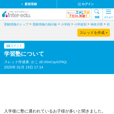
新規登録
ログイン
検索
メニュー
受験情報のトップ
受験情報の掲示板
小学校
小学校別
神奈川県
横浜
スレッドを作成 +
10
コメント
学習塾について
スレッド作成者: かこ
(ID:X0mCqyX2F8Q)
2025年 01月 19日 17:14
入学後に塾に通われているお子様が多いと聞きました。