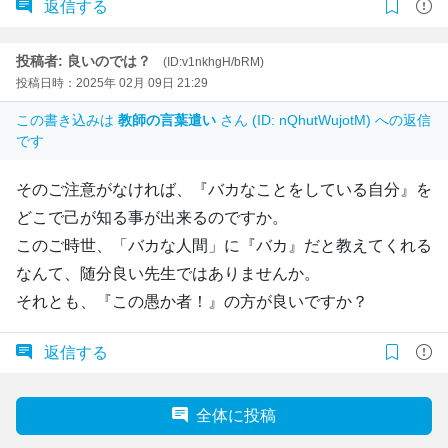
返信する
投稿者: 良いのでは？
(ID:v1nkhgH/bRM)
投稿日時：2025年 02月 09日 21:29
この書き込みは
教師の言葉遣い
さん (ID: nQhutWujotM) への返信
です
そのご注意がなければ、『バカなことをしている自分』を
どこで己が知る事が出来るのですか。
このご時世、「バカな人間」に『バカ』だと教えてくれる
なんて、随分良い先生ではありませんか。
それとも、『この愚か者！』の方が良いですか？
返信する
全体に投稿