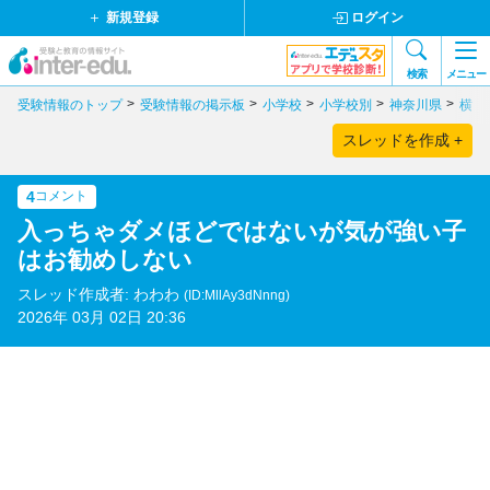
新規登録
ログイン
検索
メニュー
受験情報のトップ
受験情報の掲示板
小学校
小学校別
神奈川県
横浜
スレッドを作成 +
4
コメント
入っちゃダメほどではないが気が強い子
はお勧めしない
スレッド作成者: わわわ
(ID:MllAy3dNnng)
2026年 03月 02日 20:36