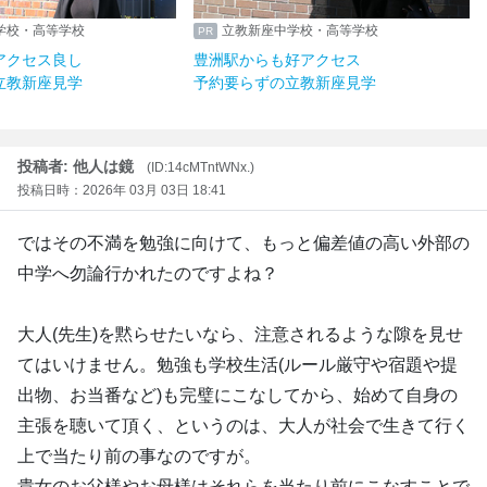
学校・高等学校
立教新座中学校・高等学校
アクセス良し
豊洲駅からも好アクセス
立教新座見学
予約要らずの立教新座見学
投稿者: 他人は鏡
(ID:14cMTntWNx.)
投稿日時：2026年 03月 03日 18:41
ではその不満を勉強に向けて、もっと偏差値の高い外部の
中学へ勿論行かれたのですよね？
大人(先生)を黙らせたいなら、注意されるような隙を見せ
てはいけません。勉強も学校生活(ルール厳守や宿題や提
出物、お当番など)も完璧にこなしてから、始めて自身の
主張を聴いて頂く、というのは、大人が社会で生きて行く
上で当たり前の事なのですが。
貴女のお父様やお母様はそれらを当たり前にこなすことで