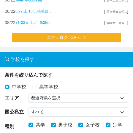
第4回学校説明会
日本工業大学...
08/22
[
]
8/22(土)10:30高校普...
国立音楽大学...
08/22
[
]
8月22日（土）第2回...
潤徳女子高等...
エデュログTOPへ
学校を探す
条件を絞り込んで探す
中学校
高等学校
エリア
国公私立
共学
男子校
女子校
別学
種別