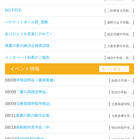
[
]
NO TITLE
二松學舍大学附...
[
]
バスケットボール部_受験...
瀧野川女子学園...
[
]
ありがとうを音楽にのせて♪
成女学園中学校...
[
]
真夏の夜の納涼企画実話怪...
大妻多摩中学高...
[
]
インターハイ結果のご報告
城北中学校・高...
イベント情報
もっと見る
08/08
[
]
学校説明会（夏期実施）
拓殖大学第一...
08/08
[
]
『夏の高校説明会』
明法中学校・...
08/09
[
]
立教英国学院学校説...
立教英国学院...
08/11
[
]
真夏の夜の納涼企画...
大妻多摩中学...
08/18
[
]
高校校内見学会（中...
明治学院中学...
08/22
[
]