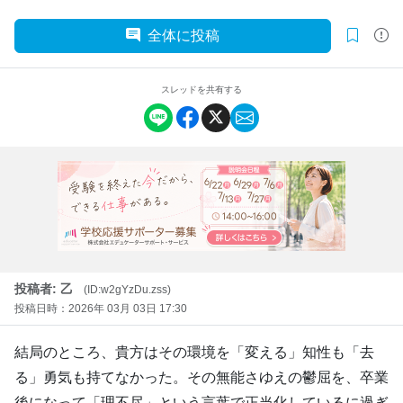
全体に投稿
スレッドを共有する
投稿者: 乙
(ID:w2gYzDu.zss)
投稿日時：2026年 03月 03日 17:30
結局のところ、貴方はその環境を「変える」知性も「去
る」勇気も持てなかった。その無能さゆえの鬱屈を、卒業
後になって「理不尽」という言葉で正当化しているに過ぎ