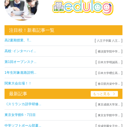
注目校！新着記事一覧
[
]
高2夏期授業、T...
八王子学園 八王...
[
]
高校･インターハイ...
横須賀学院中学...
[
]
第1回オープンスク...
日本大学明誠高...
[
]
1年生対象進路説明...
日本大学櫻丘高...
[
]
関東大会出場！！
春日部共栄中学...
最新記事
もっと見る
[
]
《スリランカ語学研修...
東京成徳大学深...
[
]
東京女学館6・7日目
東京女学館中学...
[
]
中学ソフトボール部夏...
佼成学園女子中...