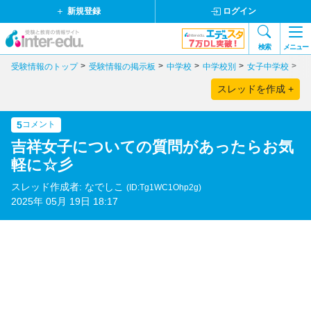
新規登録
ログイン
検索
メニュー
受験情報のトップ
受験情報の掲示板
中学校
中学校別
女子中学校
東
スレッドを作成 +
5
コメント
吉祥女子についての質問があったらお気
軽に☆彡
スレッド作成者: なでしこ
(ID:Tg1WC1Ohp2g)
2025年 05月 19日 18:17