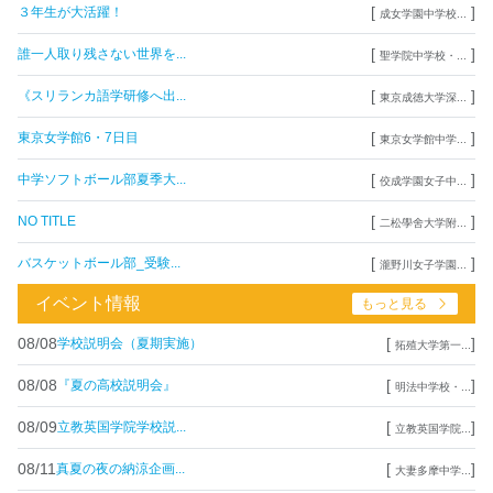
[
]
３年生が大活躍！
成女学園中学校...
[
]
誰一人取り残さない世界を...
聖学院中学校・...
[
]
《スリランカ語学研修へ出...
東京成徳大学深...
[
]
東京女学館6・7日目
東京女学館中学...
[
]
中学ソフトボール部夏季大...
佼成学園女子中...
[
]
NO TITLE
二松學舍大学附...
[
]
バスケットボール部_受験...
瀧野川女子学園...
イベント情報
もっと見る
08/08
[
]
学校説明会（夏期実施）
拓殖大学第一...
08/08
[
]
『夏の高校説明会』
明法中学校・...
08/09
[
]
立教英国学院学校説...
立教英国学院...
08/11
[
]
真夏の夜の納涼企画...
大妻多摩中学...