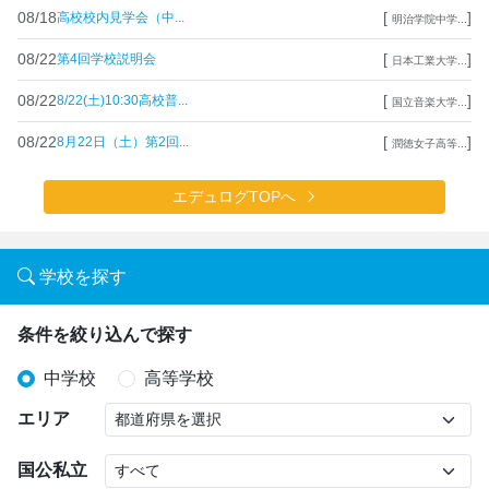
08/18
[
]
高校校内見学会（中...
明治学院中学...
08/22
[
]
第4回学校説明会
日本工業大学...
08/22
[
]
8/22(土)10:30高校普...
国立音楽大学...
08/22
[
]
8月22日（土）第2回...
潤徳女子高等...
エデュログTOPへ
学校を探す
条件を絞り込んで探す
中学校
高等学校
エリア
国公私立