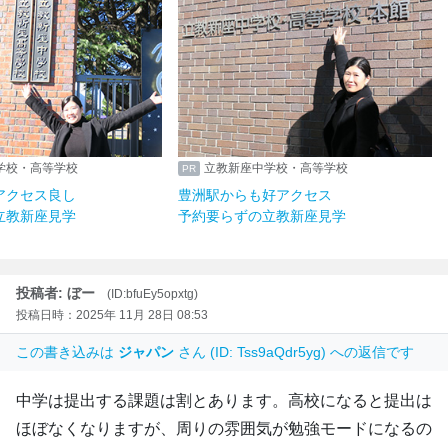
学校・高等学校
立教新座中学校・高等学校
アクセス良し
豊洲駅からも好アクセス
立教新座見学
予約要らずの立教新座見学
投稿者: ぼー
(ID:bfuEy5opxtg)
投稿日時：2025年 11月 28日 08:53
この書き込みは
ジャパン
さん (ID: Tss9aQdr5yg) への返信です
中学は提出する課題は割とあります。高校になると提出は
ほぼなくなりますが、周りの雰囲気が勉強モードになるの