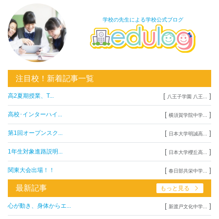
学校の先生による学校公式ブログ
注目校！新着記事一覧
[
]
高2夏期授業、T...
八王子学園 八王...
[
]
高校･インターハイ...
横須賀学院中学...
[
]
第1回オープンスク...
日本大学明誠高...
[
]
1年生対象進路説明...
日本大学櫻丘高...
[
]
関東大会出場！！
春日部共栄中学...
最新記事
もっと見る
[
]
心が動き、身体からエ...
新渡戸文化中学...