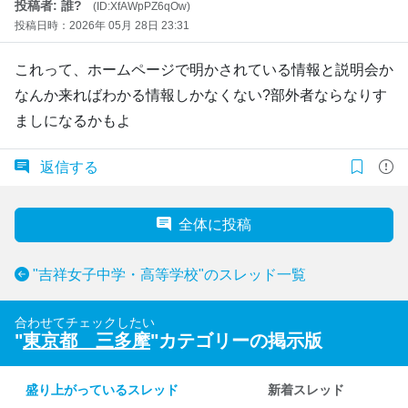
投稿者: 誰?
(ID:XfAWpPZ6qOw)
投稿日時：2026年 05月 28日 23:31
これって、ホームページで明かされている情報と説明会か
なんか来ればわかる情報しかなくない?部外者ならなりす
ましになるかもよ
返信する
全体に投稿
"吉祥女子中学・高等学校"のスレッド一覧
合わせてチェックしたい
"
東京都 三多摩
"カテゴリーの掲示版
盛り上がっているスレッド
新着スレッド