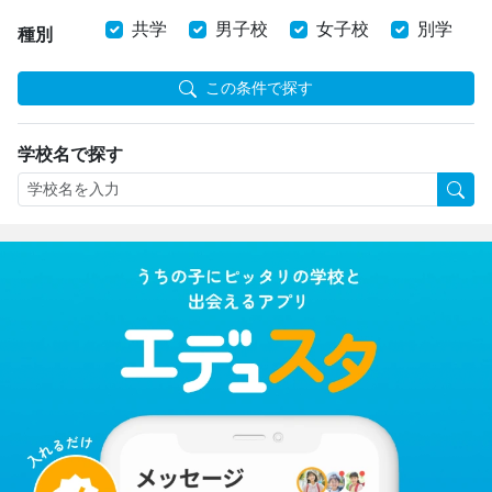
共学
男子校
女子校
別学
種別
この条件で探す
学校名で探す