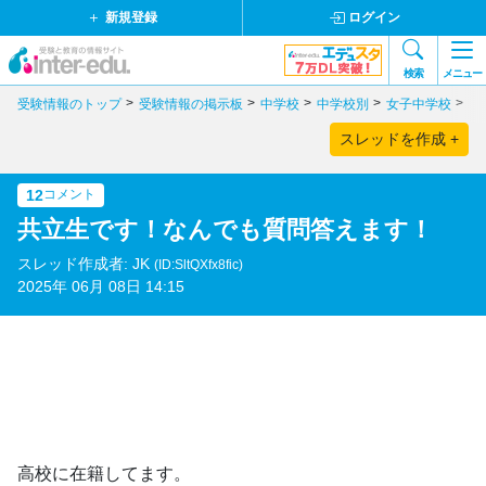
新規登録
ログイン
検索
メニュー
受験情報のトップ
受験情報の掲示板
中学校
中学校別
女子中学校
東
スレッドを作成 +
12
コメント
共立生です！なんでも質問答えます！
スレッド作成者: JK
(ID:SltQXfx8fic)
2025年 06月 08日 14:15
高校に在籍してます。