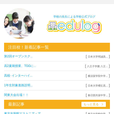
学校の先生による学校公式ブログ
注目校！新着記事一覧
[
]
第2回オープンスク...
日本大学明誠高...
[
]
高2夏期授業、TGGに...
八王子学園 八王...
[
]
高校･インターハイ...
横須賀学院中学...
[
]
1年生対象進路説明...
日本大学櫻丘高...
[
]
関東大会出場！！
春日部共栄中学...
最新記事
もっと見る
[
]
東京女学館エストニア・ア...
東京女学館中学...