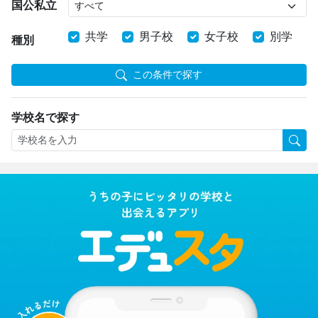
国公私立
共学
男子校
女子校
別学
種別
この条件で探す
学校名で探す