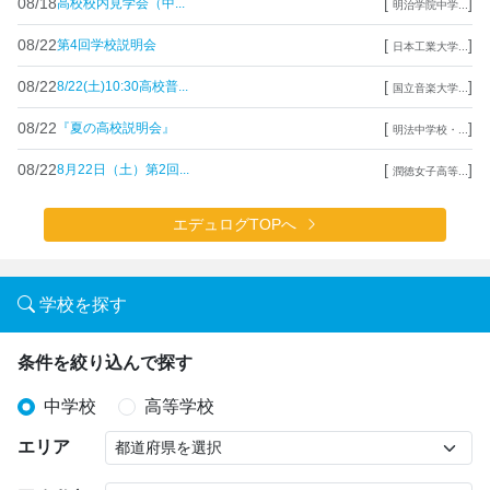
08/18
[
]
高校校内見学会（中...
明治学院中学...
08/22
[
]
第4回学校説明会
日本工業大学...
08/22
[
]
8/22(土)10:30高校普...
国立音楽大学...
08/22
[
]
『夏の高校説明会』
明法中学校・...
08/22
[
]
8月22日（土）第2回...
潤徳女子高等...
エデュログTOPへ
学校を探す
条件を絞り込んで探す
中学校
高等学校
エリア