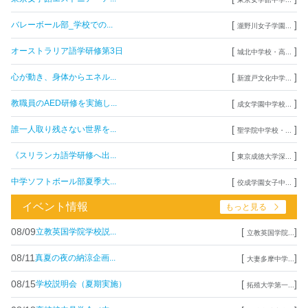
[
]
バレーボール部_学校での...
瀧野川女子学園...
[
]
オーストラリア語学研修第3日
城北中学校・高...
[
]
心が動き、身体からエネル...
新渡戸文化中学...
[
]
教職員のAED研修を実施し...
成女学園中学校...
[
]
誰一人取り残さない世界を...
聖学院中学校・...
[
]
《スリランカ語学研修へ出...
東京成徳大学深...
[
]
中学ソフトボール部夏季大...
佼成学園女子中...
イベント情報
もっと見る
08/09
[
]
立教英国学院学校説...
立教英国学院...
08/11
[
]
真夏の夜の納涼企画...
大妻多摩中学...
08/15
[
]
学校説明会（夏期実施）
拓殖大学第一...