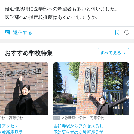
最近理系特に医学部への希望者も多いと伺いました。
医学部への指定校推薦はあるのでしょうか。
返信する
おすすめ学校特集
すべて見る
学校・高等学校
立教新座中学校・高等学校
好アクセス
吉祥寺駅からアクセス良し
立教新座見学
予約要らずの立教新座見学