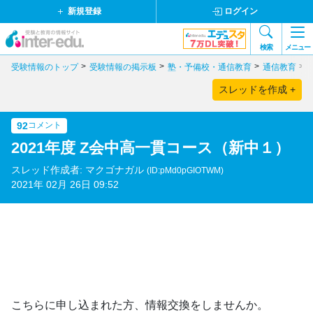
新規登録
ログイン
検索
メニュー
受験情報のトップ
受験情報の掲示板
塾・予備校・通信教育
通信教育
スレッドを作成 +
92
コメント
2021年度 Z会中高一貫コース（新中１）
スレッド作成者: マクゴナガル
(ID:pMd0pGIOTWM)
2021年 02月 26日 09:52
こちらに申し込まれた方、情報交換をしませんか。