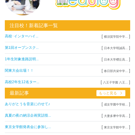
注目校！新着記事一覧
[
]
高校･インターハイ...
横須賀学院中学...
[
]
第1回オープンスク...
日本大学明誠高...
[
]
1年生対象進路説明...
日本大学櫻丘高...
[
]
関東大会出場！！
春日部共栄中学...
[
]
高校2年生12名ター...
八王子学園 八王...
最新記事
もっと見る
[
]
ありがとうを音楽にのせて♪
成女学園中学校...
[
]
真夏の夜の納涼企画実話怪...
大妻多摩中学高...
[
]
東京女学館発表会に参加し...
東京女学館中学...