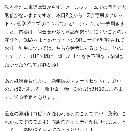
私も今だに電話は繋がらず、メールフォームでの問合せも
返信がないままですが、本日Z会から「Z会専用タブレッ
ト・Z会学習アプリについて」というハガキが一枚届きま
した。内容は、問合せが多く電話が繋がりにくいことのお
詫びと、Q&AをまとめたサイトのQRコードが印刷されて
おり、利用についてはこちらを参考にするように、とのこ
とでした。（HPで既に一読した上でなお不明な点を聞き
たかったのですけれどね）
あと継続会員の方に、新年度のスタートセットは、新中１
の方は2月末ごろ、新中２・新中３の方は3月10日ごろま
でに送る予定とあります。
最近の添削はコピペが疑われるとのことですが、我家はこ
れからですのでまずは問題のクオリティが良ければ良しと
して、１年間様子を見てみようと思います。