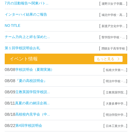
[
]
7月の活動報告〜関東バト...
瀧野川女子学園...
[
]
インターハイ結果のご報告
城北中学校・高...
[
]
NO TITLE
新渡戸文化中学...
[
]
チーム力向上と絆を深めた...
聖学院中学校・...
[
]
第１回学校説明会お礼
潤徳女子高等学校
イベント情報
もっと見る
08/08
[
]
学校説明会（夏期実施）
拓殖大学第一...
08/08
[
]
『夏の高校説明会』
明法中学校・...
08/09
[
]
立教英国学院学校説...
立教英国学院...
08/11
[
]
真夏の夜の納涼企画...
大妻多摩中学...
08/18
[
]
高校校内見学会（中...
明治学院中学...
08/22
[
]
第4回学校説明会
日本工業大学...