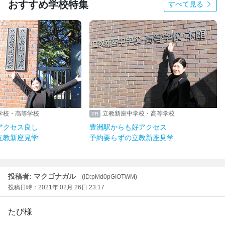
おすすめ学校特集
すべて見る
学校・高等学校
立教新座中学校・高等学校
アクセス良し
豊洲駅からも好アクセス
立教新座見学
予約要らずの立教新座見学
投稿者: マクゴナガル
(ID:pMd0pGIOTWM)
投稿日時：2021年 02月 26日 23:17
たび様