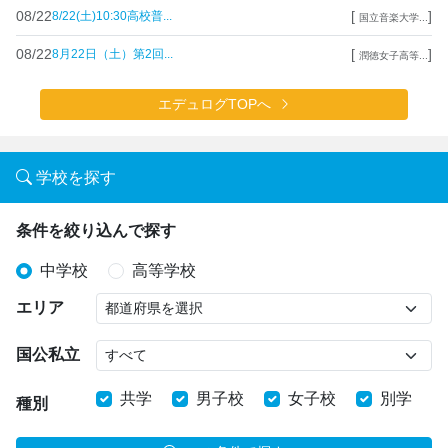
08/22
[
]
8/22(土)10:30高校普...
国立音楽大学...
08/22
[
]
8月22日（土）第2回...
潤徳女子高等...
エデュログTOPへ
学校を探す
条件を絞り込んで探す
中学校
高等学校
エリア
国公私立
共学
男子校
女子校
別学
種別