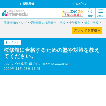
新規登録
ログイン
検索
メニュー
受験情報のトップ
受験情報の掲示板
中学校
中学校別
都立中学校
東
スレッドを作成 +
8
コメント
桜修館に合格するための塾や対策を教え
てください。
スレッド作成者: 母です。
(ID:zYXXvXwXBkM)
2024年 11月 23日 17:45