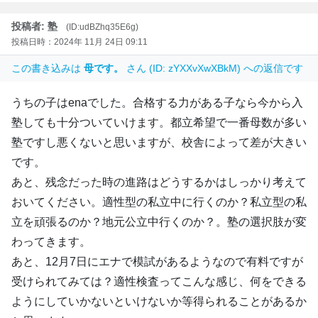
投稿者: 塾
(ID:udBZhq35E6g)
投稿日時：2024年 11月 24日 09:11
この書き込みは
母です。
さん (ID: zYXXvXwXBkM) への返信です
うちの子はenaでした。合格する力がある子なら今から入
塾しても十分ついていけます。都立希望で一番母数が多い
塾ですし悪くないと思いますが、校舎によって差が大きい
です。
あと、残念だった時の進路はどうするかはしっかり考えて
おいてください。適性型の私立中に行くのか？私立型の私
立を頑張るのか？地元公立中行くのか？。塾の選択肢が変
わってきます。
あと、12月7日にエナで模試があるようなので有料ですが
受けられてみては？適性検査ってこんな感じ、何をできる
ようにしていかないといけないか等得られることがあるか