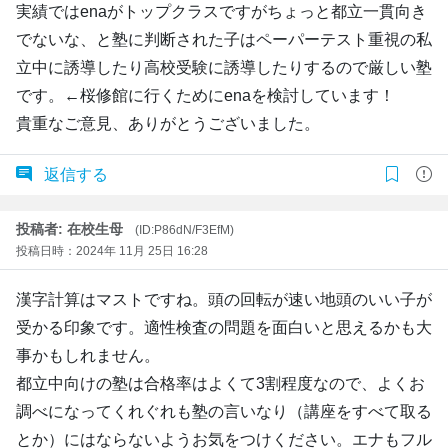
実績ではenaがトップクラスですがちょっと都立一貫向き
でないな、と塾に判断された子はペーパーテスト重視の私
立中に誘導したり高校受験に誘導したりするので厳しい塾
です。←桜修館に行くためにenaを検討しています！
貴重なご意見、ありがとうございました。
返信する
投稿者: 在校生母
(ID:P86dN/F3EfM)
投稿日時：2024年 11月 25日 16:28
漢字計算はマストですね。頭の回転が速い地頭のいい子が
受かる印象です。適性検査の問題を面白いと思えるかも大
事かもしれません。
都立中向けの塾は合格率はよくて3割程度なので、よくお
調べになってくれぐれも塾の言いなり（講座をすべて取る
とか）にはならないようお気をつけください。エナもフル