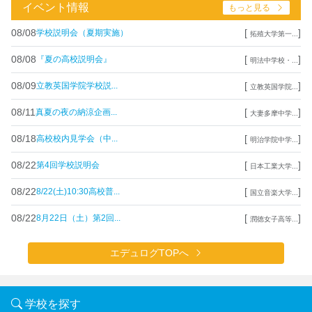
イベント情報
もっと見る
08/08
[
]
学校説明会（夏期実施）
拓殖大学第一...
08/08
[
]
『夏の高校説明会』
明法中学校・...
08/09
[
]
立教英国学院学校説...
立教英国学院...
08/11
[
]
真夏の夜の納涼企画...
大妻多摩中学...
08/18
[
]
高校校内見学会（中...
明治学院中学...
08/22
[
]
第4回学校説明会
日本工業大学...
08/22
[
]
8/22(土)10:30高校普...
国立音楽大学...
08/22
[
]
8月22日（土）第2回...
潤徳女子高等...
エデュログTOPへ
学校を探す