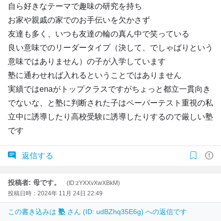
自ら好きなテーマで趣味の研究を持ち
お家や親戚の家でのお手伝いを欠かさず
友達も多く、いつも友達の輪の真ん中で笑っている
良い意味でのリーダータイプ（決して、でしゃばりという
意味ではありません）の子が入学しています
塾に通わせれば入れるということではありません
実績ではenaがトップクラスですがちょっと都立一貫向き
でないな、と塾に判断された子はペーパーテスト重視の私
立中に誘導したり高校受験に誘導したりするので厳しい塾
です
返信する
投稿者: 母です。
(ID:zYXXvXwXBkM)
投稿日時：2024年 11月 24日 22:49
この書き込みは
塾
さん (ID: udBZhq35E6g) への返信です