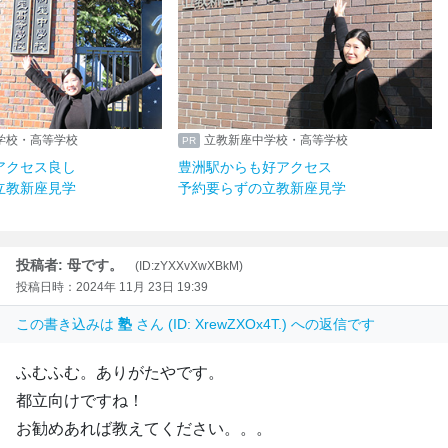
学校・高等学校
立教新座中学校・高等学校
アクセス良し
豊洲駅からも好アクセス
立教新座見学
予約要らずの立教新座見学
投稿者: 母です。
(ID:zYXXvXwXBkM)
投稿日時：2024年 11月 23日 19:39
この書き込みは
塾
さん (ID: XrewZXOx4T.) への返信です
ふむふむ。ありがたやです。
都立向けですね！
お勧めあれば教えてください。。。