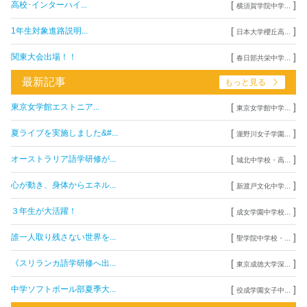
[
]
高校･インターハイ...
横須賀学院中学...
[
]
1年生対象進路説明...
日本大学櫻丘高...
[
]
関東大会出場！！
春日部共栄中学...
最新記事
もっと見る
[
]
東京女学館エストニア...
東京女学館中学...
[
]
夏ライブを実施しました&#...
瀧野川女子学園...
[
]
オーストラリア語学研修が...
城北中学校・高...
[
]
心が動き、身体からエネル...
新渡戸文化中学...
[
]
３年生が大活躍！
成女学園中学校...
[
]
誰一人取り残さない世界を...
聖学院中学校・...
[
]
《スリランカ語学研修へ出...
東京成徳大学深...
[
]
中学ソフトボール部夏季大...
佼成学園女子中...