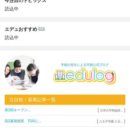
今注目のトピックス
読込中
エデュおすすめ
読込中
学校の先生による学校公式ブログ
注目校！新着記事一覧
[
]
第2回オープン...
日本大学明誠高...
[
]
高2夏期授業、TGGに...
八王子学園 八王...