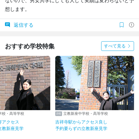
ないので、男女共学にしても大して実績は変わらないと予
想します。
返信する
おすすめ学校特集
すべて見る
学校・高等学校
立教新座中学校・高等学校
好アクセス
吉祥寺駅からアクセス良し
立教新座見学
予約要らずの立教新座見学