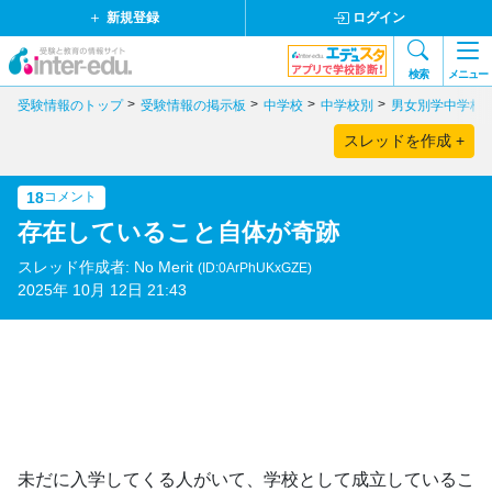
新規登録
ログイン
検索
メニュー
受験情報のトップ
受験情報の掲示板
中学校
中学校別
男女別学中学校
スレッドを作成 +
18
コメント
存在していること自体が奇跡
スレッド作成者: No Merit
(ID:0ArPhUKxGZE)
2025年 10月 12日 21:43
未だに入学してくる人がいて、学校として成立しているこ