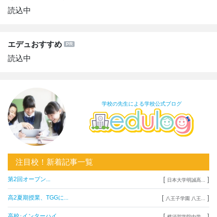
読込中
エデュおすすめ
読込中
学校の先生による学校公式ブログ
注目校！新着記事一覧
[
]
第2回オープン...
日本大学明誠高...
[
]
高2夏期授業、TGGに...
八王子学園 八王...
[
]
高校･インターハイ...
横須賀学院中学...