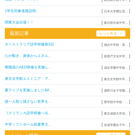
[
]
1年生対象進路説明...
日本大学櫻丘高...
[
]
関東大会出場！！
春日部共栄中学...
最新記事
もっと見る
[
]
オーストラリア語学研修第3日
城北中学校・高...
[
]
心が動き、身体からエネル...
新渡戸文化中学...
[
]
教職員のAED研修を実施し...
成女学園中学校...
[
]
東京女学館エストニア・ア...
東京女学館中学...
[
]
夏ライブを実施しました&#...
瀧野川女子学園...
[
]
誰一人取り残さない世界を...
聖学院中学校・...
[
]
《スリランカ語学研修へ出...
東京成徳大学深...
[
]
中学ソフトボール部夏季大...
佼成学園女子中...