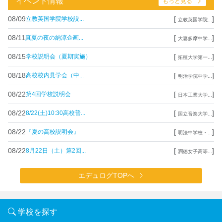
イベント情報
もっと見る
08/09
[
]
立教英国学院学校説...
立教英国学院...
08/11
[
]
真夏の夜の納涼企画...
大妻多摩中学...
08/15
[
]
学校説明会（夏期実施）
拓殖大学第一...
08/18
[
]
高校校内見学会（中...
明治学院中学...
08/22
[
]
第4回学校説明会
日本工業大学...
08/22
[
]
8/22(土)10:30高校普...
国立音楽大学...
08/22
[
]
『夏の高校説明会』
明法中学校・...
08/22
[
]
8月22日（土）第2回...
潤徳女子高等...
エデュログTOPへ
学校を探す