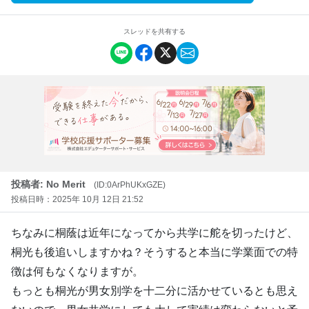
スレッドを共有する
投稿者: No Merit
(ID:0ArPhUKxGZE)
投稿日時：2025年 10月 12日 21:52
ちなみに桐蔭は近年になってから共学に舵を切ったけど、
桐光も後追いしますかね？そうすると本当に学業面での特
徴は何もなくなりますが。
もっとも桐光が男女別学を十二分に活かせているとも思え