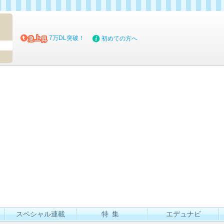
マイブッ
7万DL突破！
初めての方へ
スペシャル連載
特集
エデュナビ