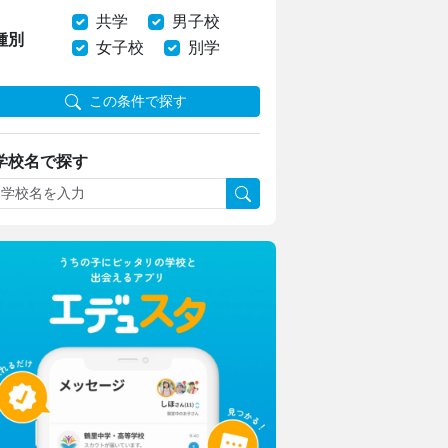
共学
男子校
種別
女子校
別学
上野学園中学校・高等学校
ハープやフルート！ひとり一つの楽器
この条件で探す
上野ならではのフィールドワーク
学校名で探す
日本大学豊山女子中学校・高等学校
理想を形にデザインと機能性をアップ
生徒たちに託された夏服リニューアル
東京家政大学附属女子中学校高等学校
新校長に就任！未来の展望について取材