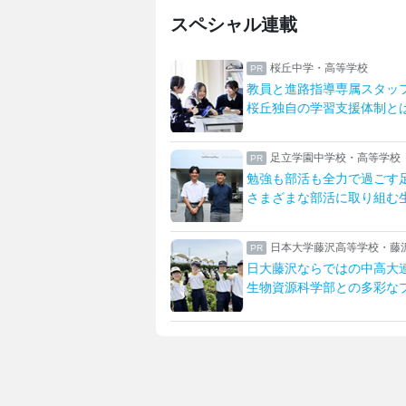
スペシャル連載
誠高等学校
桜丘中学・高等学校
修で深まる生徒たちの絆
教員と進路指導専属スタッ
が安心へ明誠の宿泊研修
桜丘独自の学習支援体制と
中学校高等学校
足立学園中学校・高等学校
太鼓部部長に聞く
勉強も部活も全力で過ごす
私の「好き」を見つける
さまざまな部活に取り組む
学付属高等学校・中学校
日本大学藤沢高等学校・藤
大付属校
日大藤沢ならではの中高大
を伸ばす女子教育
生物資源科学部との多彩な