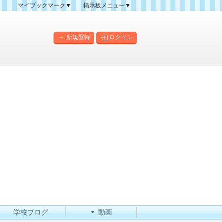
マイブックマーク▼
掲示板メニュー▼
クマーク一覧
掲示板の使い方
掲示板マップ
新規登録
ログイン
人気スレッドランキング
新規スレッド一覧
新着書き込み一覧
このカテゴリにスレッドを
作成
学校ブログ
動画