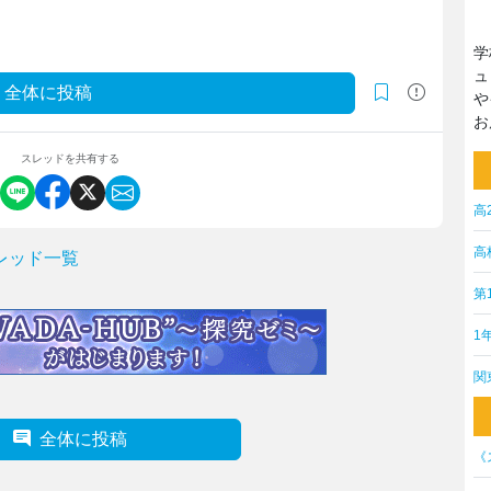
学
ュ
全体に投稿
や
お
スレッドを共有する
高
高
レッド一覧
第
1
関
全体に投稿
《