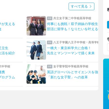
すべて見る
共立女子第二中学校高等学校
フが支える
何事にも挑戦！双子姉妹の学校生活
は
部活に留学も！なりたいを叶える学校
八王子学園八王子中学校・高等学校
足立生
一橋大・東京科学大に合格！
生活を紹介
先生とマンツーマンで描く未来
沢中学校
女子聖学院中学校高等学校
連携
英語グローバルとサイエンスを強化！
プログラム
「新たな女子聖」への改革