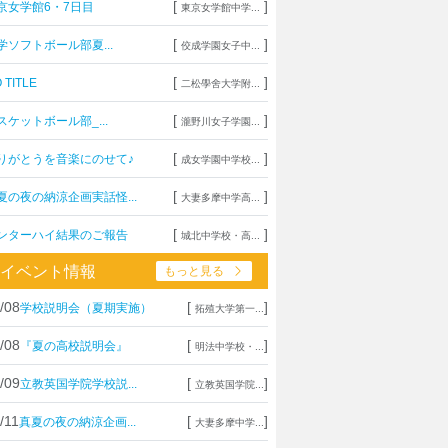
[
]
京女学館6・7日目
東京女学館中学...
[
]
学ソフトボール部夏...
佼成学園女子中...
[
]
 TITLE
二松學舍大学附...
[
]
スケットボール部_...
瀧野川女子学園...
[
]
りがとうを音楽にのせて♪
成女学園中学校...
[
]
夏の夜の納涼企画実話怪...
大妻多摩中学高...
[
]
ンターハイ結果のご報告
城北中学校・高...
イベント情報
もっと見る
/08
[
]
学校説明会（夏期実施）
拓殖大学第一...
/08
[
]
『夏の高校説明会』
明法中学校・...
/09
[
]
立教英国学院学校説...
立教英国学院...
/11
[
]
真夏の夜の納涼企画...
大妻多摩中学...