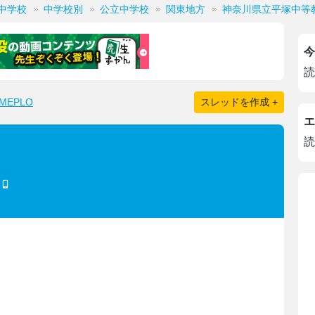
中学校
中学校別
公立中学校
関東地方
神奈川県立平塚中等
今
読
EPLO
スレッドを作成 +
エ
読
)