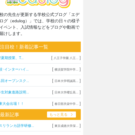
校の先生が更新する学校公式ブログ「エデ
ログ（edulog）」では、学校の日々の様子
イベント、入試情報などをブログや動画で
届けします。
注目校！新着記事一覧
[
]
2夏期授業、T...
八王子学園 八王...
[
]
校･インターハイ...
横須賀学院中学...
[
]
1回オープンスク...
日本大学明誠高...
[
]
年生対象進路説明...
日本大学櫻丘高...
[
]
東大会出場！！
春日部共栄中学...
最新記事
もっと見る
[
]
スリランカ語学研修...
東京成徳大学深...