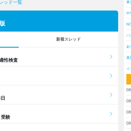
スレッド一覧
東
中
版
NO
バ
新着スレッド
あ
真
 適性検査
イ
08
3日
08
08
 受験
08