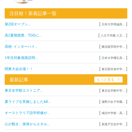
注目校！新着記事一覧
[
]
第2回オープン...
日本大学明誠高...
[
]
高2夏期授業、TGGに...
八王子学園 八王...
[
]
高校･インターハイ...
横須賀学院中学...
[
]
1年生対象進路説明...
日本大学櫻丘高...
[
]
関東大会出場！！
春日部共栄中学...
最新記事
もっと見る
[
]
東京女学館エストニア...
東京女学館中学...
[
]
夏ライブを実施しました&#...
瀧野川女子学園...
[
]
オーストラリア語学研修が...
城北中学校・高...
[
]
心が動き、身体からエネル...
新渡戸文化中学...