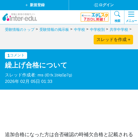
新規登録
ログイン
検索
メニュー
受験情報のトップ
受験情報の掲示板
中学校
中学校別
共学中学校
東
スレッドを作成 +
1
コメント
繰上げ合格について
スレッド作成者: ms
(ID:fx.1bIqGp7g)
2026年 02月 05日 01:33
追加合格になった方は合否確認の時補欠合格と記載される