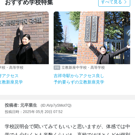
おすすめ学校特集
すべて見る
学校・高等学校
立教新座中学校・高等学校
好アクセス
吉祥寺駅からアクセス良し
立教新座見学
予約要らずの立教新座見学
投稿者: 元卒業生
(ID:AVp7ySMot7Q)
投稿日時：2025年 05月 20日 07:52
学校説明会で聞いてみてもいいと思いますが、体感では中
学でも少なくとも半数くらいは、高校ではほとんどが個別