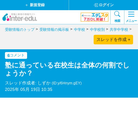
新規登録
ログイン
検索
メニュー
受験情報のトップ
受験情報の掲示板
中学校
中学校別
共学中学校
東
スレッドを作成 +
6
コメント
塾に通っている在校生は全体の何割でし
ょうか？
スレッド作成者: しずか
(ID:y/6Hnym.gEY)
2025年 05月 19日 10:35