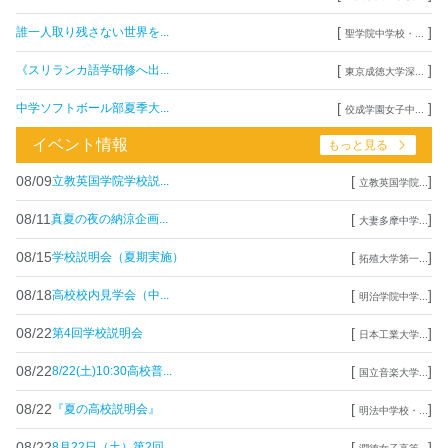
[
]
誰一人取り残さない世界を...
聖学院中学校・...
[
]
《スリランカ語学研修へ出...
東京成徳大学深...
[
]
中学ソフトボール部夏季大...
佼成学園女子中...
イベント情報
もっと見る
08/09
[
]
立教英国学院学校説...
立教英国学院...
08/11
[
]
真夏の夜の納涼企画...
大妻多摩中学...
08/15
[
]
学校説明会（夏期実施）
拓殖大学第一...
08/18
[
]
高校校内見学会（中...
明治学院中学...
08/22
[
]
第4回学校説明会
日本工業大学...
08/22
[
]
8/22(土)10:30高校普...
国立音楽大学...
08/22
[
]
『夏の高校説明会』
明法中学校・...
08/22
[
]
8月22日（土）第2回...