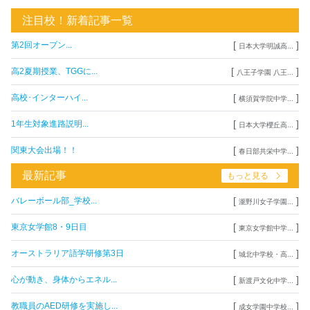
注目校！新着記事一覧
[
]
第2回オープン...
日本大学明誠高...
[
]
高2夏期授業、TGGに...
八王子学園 八王...
[
]
高校･インターハイ...
横須賀学院中学...
[
]
1年生対象進路説明...
日本大学櫻丘高...
[
]
関東大会出場！！
春日部共栄中学...
最新記事
もっと見る
[
]
バレーボール部_学校...
瀧野川女子学園...
[
]
東京女学館8・9日目
東京女学館中学...
[
]
オーストラリア語学研修第3日
城北中学校・高...
[
]
心が動き、身体からエネル...
新渡戸文化中学...
[
]
教職員のAED研修を実施し...
成女学園中学校...