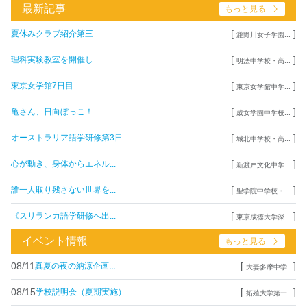
最新記事
もっと見る
[
]
夏休みクラブ紹介第三...
瀧野川女子学園...
[
]
理科実験教室を開催し...
明法中学校・高...
[
]
東京女学館7日目
東京女学館中学...
[
]
亀さん、日向ぼっこ！
成女学園中学校...
[
]
オーストラリア語学研修第3日
城北中学校・高...
[
]
心が動き、身体からエネル...
新渡戸文化中学...
[
]
誰一人取り残さない世界を...
聖学院中学校・...
[
]
《スリランカ語学研修へ出...
東京成徳大学深...
イベント情報
もっと見る
08/11
[
]
真夏の夜の納涼企画...
大妻多摩中学...
08/15
[
]
学校説明会（夏期実施）
拓殖大学第一...