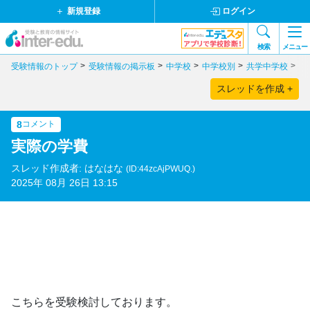
新規登録
ログイン
検索
メニュー
受験情報のトップ
受験情報の掲示板
中学校
中学校別
共学中学校
東
スレッドを作成 +
8
コメント
実際の学費
スレッド作成者: はなはな
(ID:44zcAjPWUQ.)
2025年 08月 26日 13:15
こちらを受験検討しております。