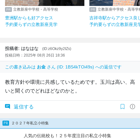
立教新座中学校・高等学校
立教新座中学校・高等学
豊洲駅からも好アクセス
吉祥寺駅からアクセス良
予約要らずの立教新座見学
予約要らずの立教新座見
投稿者: はなはな
(ID:z6Okz9y2tZs)
投稿日時：2025年 08月 26日 18:36
この書き込みは
お金
さん (ID: 1BS4kTOi49s) への返信です
教育方針や環境に共感しているためです。玉川は高い、高
いと聞くのでどれほどなのかと。
返信する