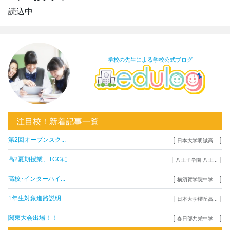
読込中
学校の先生による学校公式ブログ
注目校！新着記事一覧
[
]
第2回オープンスク...
日本大学明誠高...
[
]
高2夏期授業、TGGに...
八王子学園 八王...
[
]
高校･インターハイ...
横須賀学院中学...
[
]
1年生対象進路説明...
日本大学櫻丘高...
[
]
関東大会出場！！
春日部共栄中学...