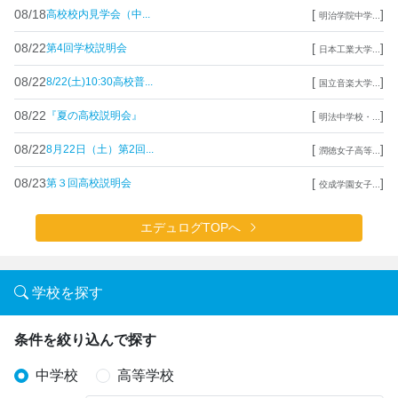
08/18
[
]
高校校内見学会（中...
明治学院中学...
08/22
[
]
第4回学校説明会
日本工業大学...
08/22
[
]
8/22(土)10:30高校普...
国立音楽大学...
08/22
[
]
『夏の高校説明会』
明法中学校・...
08/22
[
]
8月22日（土）第2回...
潤徳女子高等...
08/23
[
]
第３回高校説明会
佼成学園女子...
エデュログTOPへ
学校を探す
条件を絞り込んで探す
中学校
高等学校