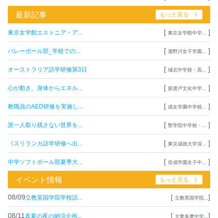
最新記事
もっと見る
[
]
東京女学館エストニア・ア...
東京女学館中学...
[
]
バレーボール部_学校での...
瀧野川女子学園...
[
]
オーストラリア語学研修第3日
城北中学校・高...
[
]
心が動き、身体からエネル...
新渡戸文化中学...
[
]
教職員のAED研修を実施し...
成女学園中学校...
[
]
誰一人取り残さない世界を...
聖学院中学校・...
[
]
《スリランカ語学研修へ出...
東京成徳大学深...
[
]
中学ソフトボール部夏季大...
佼成学園女子中...
イベント情報
もっと見る
08/09
[
]
立教英国学院学校説...
立教英国学院...
08/11
[
]
真夏の夜の納涼企画...
大妻多摩中学...