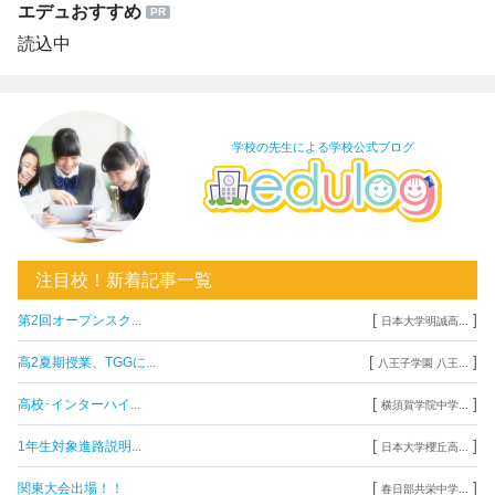
エデュおすすめ
読込中
学校の先生による学校公式ブログ
注目校！新着記事一覧
[
]
第2回オープンスク...
日本大学明誠高...
[
]
高2夏期授業、TGGに...
八王子学園 八王...
[
]
高校･インターハイ...
横須賀学院中学...
[
]
1年生対象進路説明...
日本大学櫻丘高...
[
]
関東大会出場！！
春日部共栄中学...