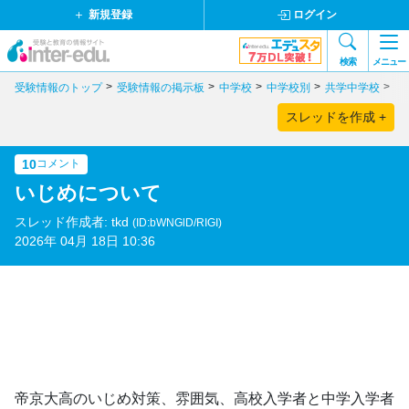
新規登録
ログイン
検索
メニュー
受験情報のトップ
受験情報の掲示板
中学校
中学校別
共学中学校
東
スレッドを作成 +
10
コメント
いじめについて
スレッド作成者: tkd
(ID:bWNGlD/RIGI)
2026年 04月 18日 10:36
帝京大高のいじめ対策、雰囲気、高校入学者と中学入学者