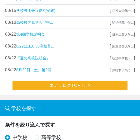
08/15
[
]
学校説明会（夏期実施）
拓殖大学第一...
08/18
[
]
高校校内見学会（中...
明治学院中学...
08/22
[
]
第4回学校説明会
日本工業大学...
08/22
[
]
8/22(土)10:30高校普...
国立音楽大学...
08/22
[
]
『夏の高校説明会』
明法中学校・...
08/22
[
]
8月22日（土）第2回...
潤徳女子高等...
エデュログTOPへ
学校を探す
条件を絞り込んで探す
中学校
高等学校