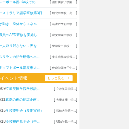
[
]
レーボール部_学校での...
瀧野川女子学園...
[
]
ーストラリア語学研修第3日
城北中学校・高...
[
]
が動き、身体からエネル...
新渡戸文化中学...
[
]
職員のAED研修を実施し...
成女学園中学校...
[
]
一人取り残さない世界を...
聖学院中学校・...
[
]
スリランカ語学研修へ出...
東京成徳大学深...
[
]
学ソフトボール部夏季大...
佼成学園女子中...
イベント情報
もっと見る
/09
[
]
立教英国学院学校説...
立教英国学院...
/11
[
]
真夏の夜の納涼企画...
大妻多摩中学...
/15
[
]
学校説明会（夏期実施）
拓殖大学第一...
/18
[
]
高校校内見学会（中...
明治学院中学...