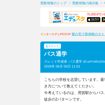
受験情報のトップ
受験情報の掲示板
髪の毛で新体験のスト
インターエデュPICKUP
1
コメント
バス通学
スレッド作成者: バス通学
(ID:a4iYsMUd2N
2026年 06月 06日 11:01
こちらの学校を志望しています。最
き方について教えてください。
今考えているのは、用賀駅からバス
徒歩の2パターンです。