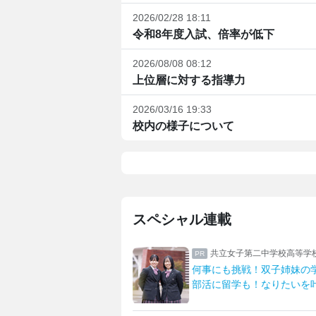
2026/02/28 18:11
令和8年度入試、倍率が低下
2026/08/08 08:12
上位層に対する指導力
2026/03/16 19:33
校内の様子について
スペシャル連載
二中学校高等学校
日本大学藤沢高等学校・藤
！双子姉妹の学校生活
日大藤沢ならではの中高大
！なりたいを叶える学校
生物資源科学部との多彩な