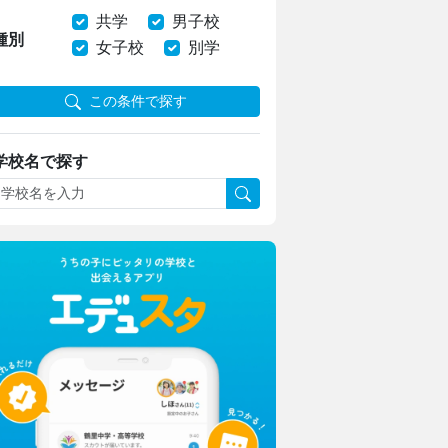
共学
男子校
種別
女子校
別学
この条件で探す
学校名で探す