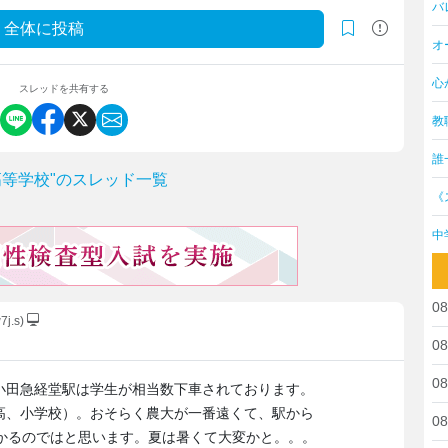
バ
全体に投稿
オ
心
スレッドを共有する
教
誰
等学校"のスレッド一覧
《
中
08
7j.s)
08
08
小田急経堂駅は学生が相当数下車されております。
高、小学校）。おそらく農大が一番遠くて、駅から
08
かかるのではと思います。夏は暑くて大変かと。。。