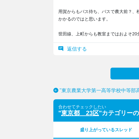
用賀からもバス待ち、バスで農大前？、桜
かかるのではと思います。
世田線、上町からも教室まではおよそ20
返信する
"東京農業大学第一高等学校中等部
合わせてチェックしたい
"
東京都 23区
"カテゴリー
盛り上がっているスレッド