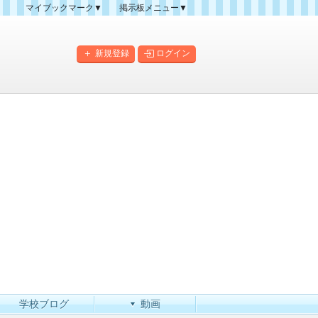
マイブックマーク▼
掲示板メニュー▼
クマーク一覧
掲示板の使い方
掲示板マップ
新規登録
ログイン
人気スレッドランキング
新規スレッド一覧
新着書き込み一覧
このカテゴリにスレッドを
作成
学校ブログ
動画