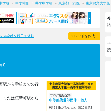
中学校
中学校別
共学中学校
東京都 23区
東京農業大学第
今
読
レス診断を親子で体験
スレッドを作成 +
エ
読
s)
寄駅から学校までの行
東京農業大学第一高等学校・東京
農業大学第一高等学校中等部
ブログ最新記事
、または桜新町駅から
中等部柔道部団体・個人...
6月21日に行われた、第16回第2