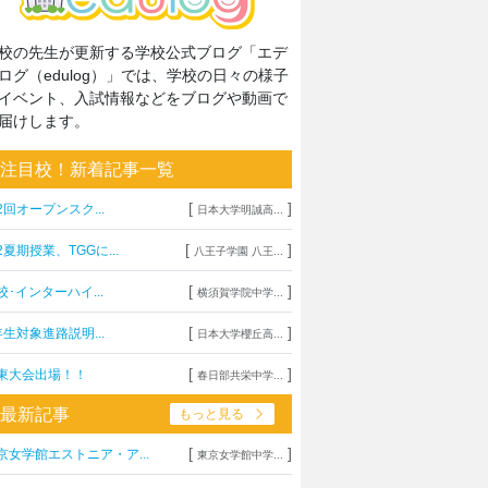
校の先生が更新する学校公式ブログ「エデ
ログ（edulog）」では、学校の日々の様子
イベント、入試情報などをブログや動画で
届けします。
注目校！新着記事一覧
[
]
2回オープンスク...
日本大学明誠高...
[
]
2夏期授業、TGGに...
八王子学園 八王...
[
]
校･インターハイ...
横須賀学院中学...
[
]
年生対象進路説明...
日本大学櫻丘高...
[
]
東大会出場！！
春日部共栄中学...
最新記事
もっと見る
[
]
京女学館エストニア・ア...
東京女学館中学...