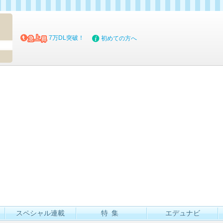
マイブッ
7万DL突破！
初めての方へ
スペシャル連載
特集
エデュナビ