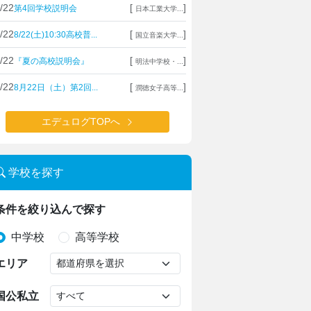
/22
[
]
第4回学校説明会
日本工業大学...
/22
[
]
8/22(土)10:30高校普...
国立音楽大学...
/22
[
]
『夏の高校説明会』
明法中学校・...
/22
[
]
8月22日（土）第2回...
潤徳女子高等...
エデュログTOPへ
学校を探す
条件を絞り込んで探す
中学校
高等学校
エリア
国公私立