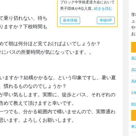
ブロック中学校柔道大会において
男子団体が4位入賞...
続きを読む
学
て乗り切れない、待ち
基本情報
学校HP
ュ
りますか？下校時間も
や
お
めて朝は何分ほど見ておけばよいでしょうか？
計にバスの所要時間が気になっています。。
第
高
はいますか？結構かかるな、という印象ですし、暑い夏
高
、慣れるものなのでしょうか？
1
が早い気もします。実際に、徒歩とバス、それぞれの
含めて教えて頂けますと幸いです。
関
一つでも、分かる範囲内で構いませんので、実際通わ
思います。よろしくお願いします。
東