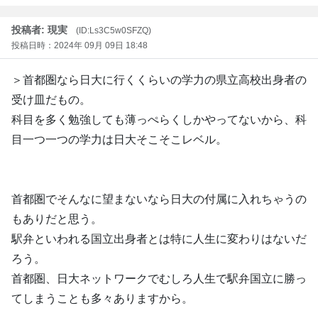
投稿者: 現実
(ID:Ls3C5w0SFZQ)
投稿日時：2024年 09月 09日 18:48
＞首都圏なら日大に行くくらいの学力の県立高校出身者の
受け皿だもの。
科目を多く勉強しても薄っぺらくしかやってないから、科
目一つ一つの学力は日大そこそこレベル。
首都圏でそんなに望まないなら日大の付属に入れちゃうの
もありだと思う。
駅弁といわれる国立出身者とは特に人生に変わりはないだ
ろう。
首都圏、日大ネットワークでむしろ人生で駅弁国立に勝っ
てしまうことも多々ありますから。