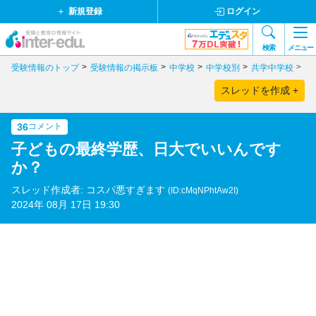
新規登録
ログイン
検索
メニュー
受験情報のトップ
受験情報の掲示板
中学校
中学校別
共学中学校
神
スレッドを作成 +
36
コメント
子どもの最終学歴、日大でいいんです
か？
スレッド作成者: コスパ悪すぎます
(ID:cMqNPhtAw2I)
2024年 08月 17日 19:30