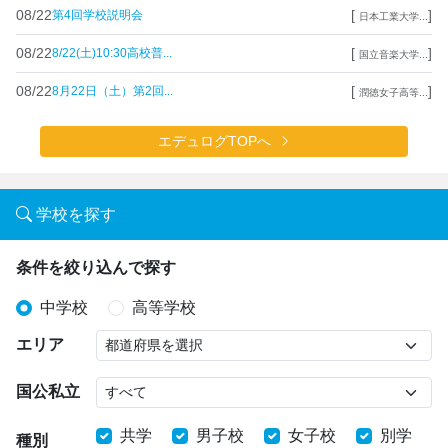
08/22
[
]
第4回学校説明会
日本工業大学...
08/22
[
]
8/22(土)10:30高校普...
国立音楽大学...
08/22
[
]
8月22日（土）第2回...
潤徳女子高等...
エデュログTOPへ
学校を探す
条件を絞り込んで探す
中学校
高等学校
エリア
国公私立
共学
男子校
女子校
別学
種別