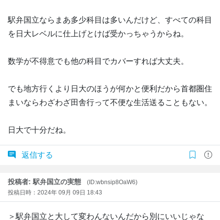
駅弁国立ならまあ多少科目は多いんだけど、すべての科目
を日大レベルに仕上げとけば受かっちゃうからね。
数学が不得意でも他の科目でカバーすれば大丈夫。
でも地方行くより日大のほうが何かと便利だから首都圏住
まいならわざわざ田舎行って不便な生活送ることもない。
日大で十分だね。
返信する
投稿者: 駅弁国立の実態
(ID:wbnsip8OaW6)
投稿日時：2024年 09月 09日 18:43
＞駅弁国立と大して変わんないんだから別にいいじゃな