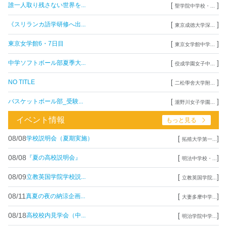
[
]
誰一人取り残さない世界を...
聖学院中学校・...
[
]
《スリランカ語学研修へ出...
東京成徳大学深...
[
]
東京女学館6・7日目
東京女学館中学...
[
]
中学ソフトボール部夏季大...
佼成学園女子中...
[
]
NO TITLE
二松學舍大学附...
[
]
バスケットボール部_受験...
瀧野川女子学園...
イベント情報
もっと見る
08/08
[
]
学校説明会（夏期実施）
拓殖大学第一...
08/08
[
]
『夏の高校説明会』
明法中学校・...
08/09
[
]
立教英国学院学校説...
立教英国学院...
08/11
[
]
真夏の夜の納涼企画...
大妻多摩中学...
08/18
[
]
高校校内見学会（中...
明治学院中学...