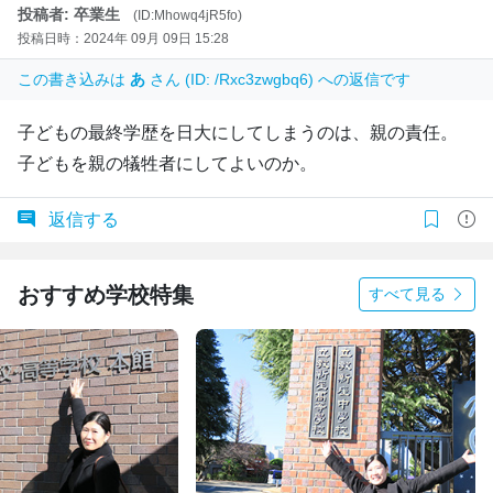
投稿者: 卒業生
(ID:Mhowq4jR5fo)
投稿日時：2024年 09月 09日 15:28
この書き込みは
あ
さん (ID: /Rxc3zwgbq6) への返信です
子どもの最終学歴を日大にしてしまうのは、親の責任。
子どもを親の犠牲者にしてよいのか。
返信する
おすすめ学校特集
すべて見る