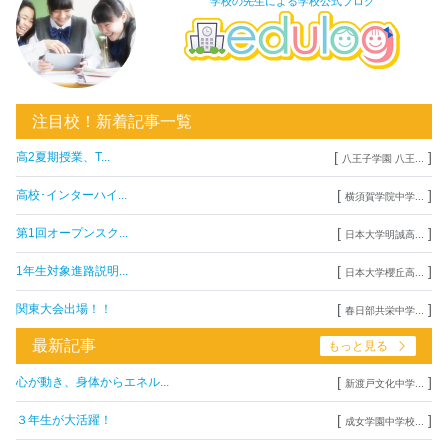
学校の先生による学校公式ブログ
注目校！新着記事一覧
[
]
高2夏期授業、T...
八王子学園 八王...
[
]
高校･インターハイ...
横須賀学院中学...
[
]
第1回オープンスク...
日本大学明誠高...
[
]
1年生対象進路説明...
日本大学櫻丘高...
[
]
関東大会出場！！
春日部共栄中学...
最新記事
もっと見る
[
]
心が動き、身体からエネル...
新渡戸文化中学...
[
]
３年生が大活躍！
成女学園中学校...