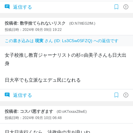
返信する
投稿者: 数学捨てられないリスク
(ID:N7lltEG2fM.)
投稿日時：2024年 09月 09日 19:22
この書き込みは
現実
さん (ID: Ls3C5w0SFZQ) への返信です
女子校推し教育ジャーナリストの杉○由美子さんも日大出
身
日大卒でも立派なエデュ民になれる
返信する
投稿者: コスパ悪すぎます
(ID:oKTxxaxZ8wE)
投稿日時：2024年 09月 10日 06:48
日大日吉行くなら、法政中の方が良いね