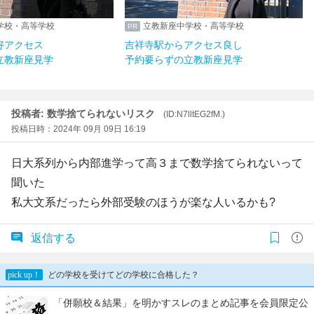
座中学校・高等学校
立教新座中学校・高等学校
らも好アクセス
吉祥寺駅からアクセス良し
ずの立教新座見学
予約要らずの立教新座見学
投稿者: 数学捨てられないリスク
(ID:N7lltEG2fM.)
投稿日時：2024年 09月 09日 16:19
日大系列から内部進学って高３まで数学捨てられないって
聞いた
私大文系だったら外部受験のほうが楽な人いるかも?
返信する