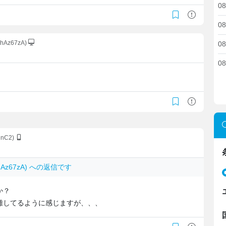
08
08
ehAz67zA)
08
08
nnC2)
ehAz67zA) への返信です
か？
離してるように感じますが、、、