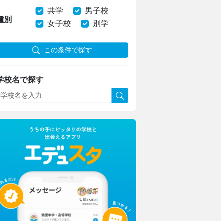
共学
男子校
種別
女子校
別学
この条件で探す
学校名で探す