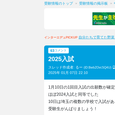
受験情報のトップ
受験情報の掲示板
自分たちで育てた野菜
インターエデュPICKUP
63
コメント
2025入試
スレッド作成者: るー
(ID:BwbZOvcSQ4U)
2025年 01月 07日 22:10
1月10日の1回目入試の出願数が確
ほぼ2024入試と同等でした
10日は埼玉の複数の学校で入試が
受験生がんばりましょう！