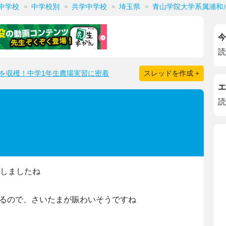
中学校
中学校別
共学中学校
埼玉県
青山学院大学系属浦和
今
読
を収穫！中学1年生農場実習に密着
スレッドを作成 +
エ
読
定しましたね
あるので、さいたまが賑わいそうですね