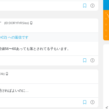
す
(ID:DORYFrRS/as)
bnnC2) への返信です
値56〜60あっても落とされてる子もいます。
XXk)
受ければよいのに…
イ