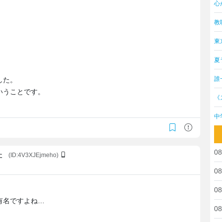
心
教
東
夏
誰
した。
いうことです。
《
中
08
た
(ID:4V3XJEjmeho)
08
08
有名ですよね…
08