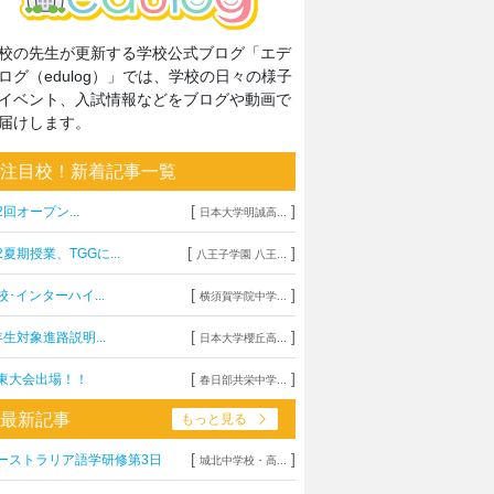
校の先生が更新する学校公式ブログ「エデ
ログ（edulog）」では、学校の日々の様子
イベント、入試情報などをブログや動画で
届けします。
注目校！新着記事一覧
[
]
2回オープン...
日本大学明誠高...
[
]
2夏期授業、TGGに...
八王子学園 八王...
[
]
校･インターハイ...
横須賀学院中学...
[
]
年生対象進路説明...
日本大学櫻丘高...
[
]
東大会出場！！
春日部共栄中学...
最新記事
もっと見る
[
]
ーストラリア語学研修第3日
城北中学校・高...