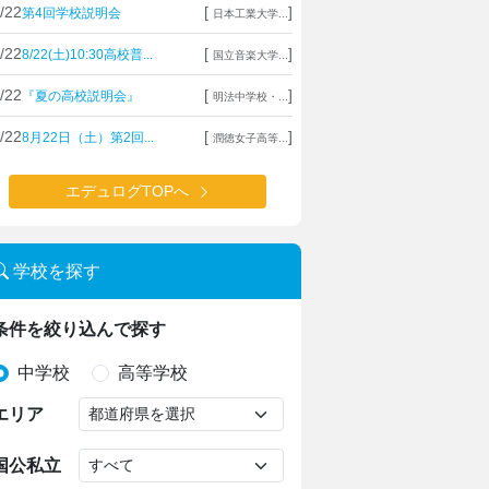
/22
[
]
第4回学校説明会
日本工業大学...
/22
[
]
8/22(土)10:30高校普...
国立音楽大学...
/22
[
]
『夏の高校説明会』
明法中学校・...
/22
[
]
8月22日（土）第2回...
潤徳女子高等...
エデュログTOPへ
学校を探す
条件を絞り込んで探す
中学校
高等学校
エリア
国公私立