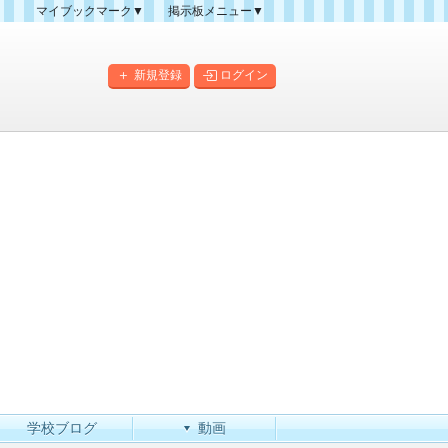
マイブックマーク▼
掲示板メニュー▼
クマーク一覧
掲示板の使い方
掲示板マップ
新規登録
ログイン
人気スレッドランキング
新規スレッド一覧
新着書き込み一覧
このカテゴリにスレッドを
作成
学校ブログ
動画