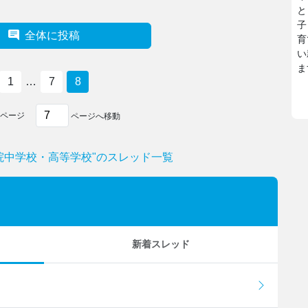
と
子
全体に投稿
育
い
ま
1
…
7
8
ページ
ページへ移動
院中学校・高等学校"のスレッド一覧
新着スレッド