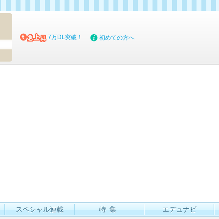
マイブッ
7万DL突破！
初めての方へ
スペシャル連載
特集
エデュナビ