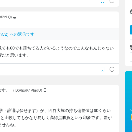
Hd2zLQ)
bnnC2) への返信です
見ても60でも落ちてる人がいるようなのでこんなもんじゃない
響だと思います。
ます。
(ID:AlpaK4PhrdU)
入学・辞退は伏せます）が、四谷大塚の持ち偏差値は60くらい
学校と比較してもかなり易しく高得点勝負という印象です。差が
ませんね。