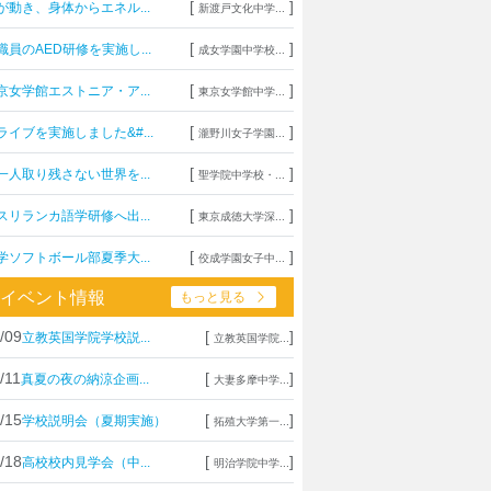
[
]
が動き、身体からエネル...
新渡戸文化中学...
[
]
職員のAED研修を実施し...
成女学園中学校...
[
]
京女学館エストニア・ア...
東京女学館中学...
[
]
ライブを実施しました&#...
瀧野川女子学園...
[
]
一人取り残さない世界を...
聖学院中学校・...
[
]
スリランカ語学研修へ出...
東京成徳大学深...
[
]
学ソフトボール部夏季大...
佼成学園女子中...
イベント情報
もっと見る
/09
[
]
立教英国学院学校説...
立教英国学院...
/11
[
]
真夏の夜の納涼企画...
大妻多摩中学...
/15
[
]
学校説明会（夏期実施）
拓殖大学第一...
/18
[
]
高校校内見学会（中...
明治学院中学...