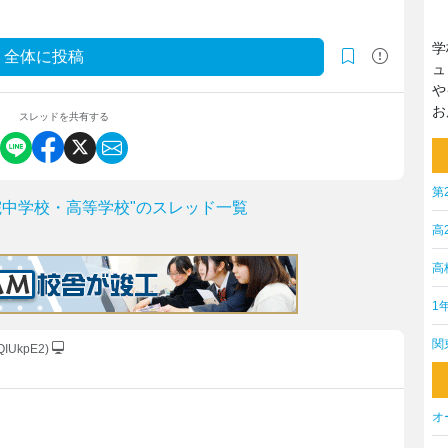
学
全体に投稿
ュ
や
お
スレッドを共有する
第
院中学校・高等学校"のスレッド一覧
高
高
1
関
QIUkpE2)
オ