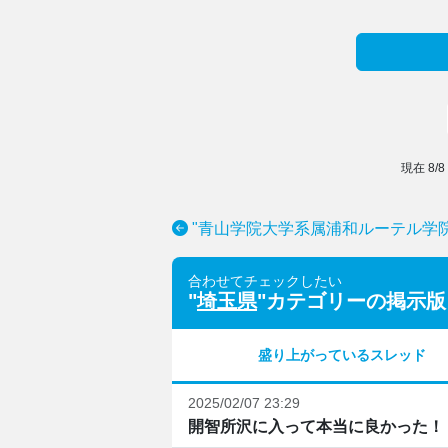
現在
8
/
8
"青山学院大学系属浦和ルーテル学
合わせてチェックしたい
"
埼玉県
"カテゴリーの掲示版
盛り上がっているスレッド
2025/02/07 23:29
開智所沢に入って本当に良かった！