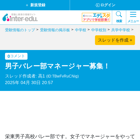
新規登録
ログイン
検索
メニュー
受験情報のトップ
受験情報の掲示板
中学校
中学校別
共学中学校
埼
スレッドを作成 +
0
コメント
男子バレー部マネージャー募集！
スレッド作成者: 高1
(ID:TBwFvRuCNig)
2025年 04月 30日 20:57
栄東男子高校バレー部です。女子でマネージャーをやって