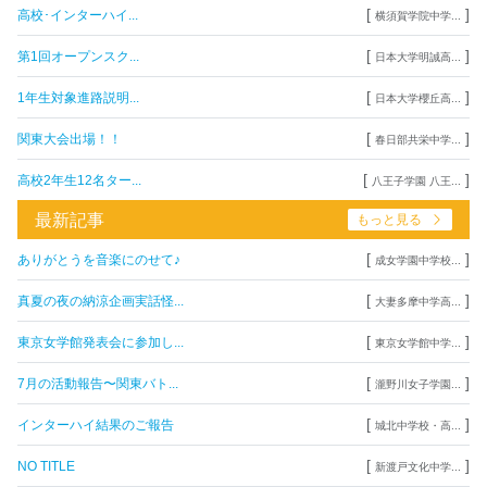
[
]
高校･インターハイ...
横須賀学院中学...
[
]
第1回オープンスク...
日本大学明誠高...
[
]
1年生対象進路説明...
日本大学櫻丘高...
[
]
関東大会出場！！
春日部共栄中学...
[
]
高校2年生12名ター...
八王子学園 八王...
最新記事
もっと見る
[
]
ありがとうを音楽にのせて♪
成女学園中学校...
[
]
真夏の夜の納涼企画実話怪...
大妻多摩中学高...
[
]
東京女学館発表会に参加し...
東京女学館中学...
[
]
7月の活動報告〜関東バト...
瀧野川女子学園...
[
]
インターハイ結果のご報告
城北中学校・高...
[
]
NO TITLE
新渡戸文化中学...