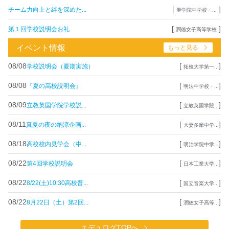
[
]
チーム力向上と絆を深めた...
聖学院中学校・...
[
]
第１回学校説明会お礼
潤徳女子高等学校
イベント情報
もっと見る
08/08
[
]
学校説明会（夏期実施）
拓殖大学第一...
08/08
[
]
『夏の高校説明会』
明法中学校・...
08/09
[
]
立教英国学院学校説...
立教英国学院...
08/11
[
]
真夏の夜の納涼企画...
大妻多摩中学...
08/18
[
]
高校校内見学会（中...
明治学院中学...
08/22
[
]
第4回学校説明会
日本工業大学...
08/22
[
]
8/22(土)10:30高校普...
国立音楽大学...
08/22
[
]
8月22日（土）第2回...
潤徳女子高等...
エデュログTOPへ